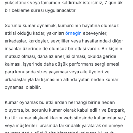
yükseltmek veya tamamen kaldırmak istersiniz, 7 günlük
bir bekleme süresı uygulanacaktır.
Sorunlu kumar oynamak, kumarcının hayatına olumsuz
etkisi olduğu kadar, yakınları
örneğin
ebeveynler,
arkadaşlar, kardeşler, sevgililer veya hayatlarındaki diğer
insanlar üzerinde de olumsuz bir etkisi vardır. Bir kişinin
mutsuz olması, daha az enerjisi olması, okulda geride
kalması, işyerinde daha düşük performans sergilemesi,
para konusnda stres yaşaması veya aile üyeleri ve
arkadaşlarıyla tartışmasının altında yatan neden kumar
oynaması olabilir.
Kumar oynamak bu etkilerden herhangi birine neden
oluyorsa, bu sorunlu kumar olarak kabul edilir ve Betpark,
bu tür kumar alışkanlıklarını web sitesinde kullanıcılar ve /
veya müşterileri arasında farkındalık yaratarak önlemeye