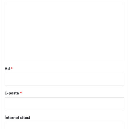
Y
o
r
u
m
*
Ad
*
E-posta
*
İnternet sitesi