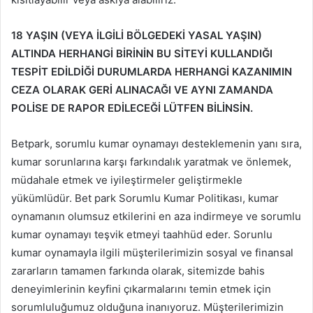
18 YAŞIN (VEYA İLGİLİ BÖLGEDEKİ YASAL YAŞIN)
ALTINDA HERHANGİ BİRİNİN BU SİTEYİ KULLANDIĞI
TESPİT EDİLDİĞİ DURUMLARDA HERHANGİ KAZANIMIN
CEZA OLARAK GERİ ALINACAĞI VE AYNI ZAMANDA
POLİSE DE RAPOR EDİLECEĞİ LÜTFEN BİLİNSİN.
Betpark, sorumlu kumar oynamayı desteklemenin yanı sıra,
kumar sorunlarına karşı farkındalık yaratmak ve önlemek,
müdahale etmek ve iyileştirmeler geliştirmekle
yükümlüdür. Bet park Sorumlu Kumar Politikası, kumar
oynamanın olumsuz etkilerini en aza indirmeye ve sorumlu
kumar oynamayı teşvik etmeyi taahhüd eder. Sorunlu
kumar oynamayla ilgili müşterilerimizin sosyal ve finansal
zararların tamamen farkında olarak, sitemizde bahis
deneyimlerinin keyfini çıkarmalarını temin etmek için
sorumluluğumuz olduğuna inanıyoruz. Müşterilerimizin