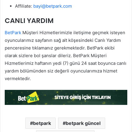
Affiliate:
bayi@betpark.com
CANLI YARDIM
BetPark
Müşteri Hizmetlerimizle iletişime geçmek isteyen
oyuncularımız sayfanın sağ alt köşesindeki Canlı Yardım
penceresine tıklamanız gerekmektedir. BetPark ekibi
olarak sizlere bol şanslar dileriz. BetPark Müşteri
Hizmetlerimiz haftanın yedi (7) günü 24 saat boyunca canlı
yardım bölümünden siz değerli oyuncularımıza hizmet
vermektedir.
betpark
betpark güncel