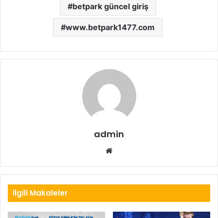
betpark güncel giriş
www.betpark1477.com
admin
Web
sitesi
İlgili Makaleler