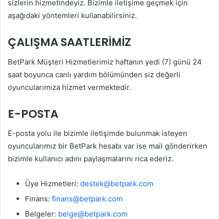
sizlerin hizmetindeyiz. Bizimle iletişime geçmek için
aşağıdaki yöntemleri kullanabilirsiniz.
ÇALIŞMA SAATLERİMİZ
BetPark Müşteri Hizmetlerimiz haftanın yedi (7) günü 24
saat boyunca canlı yardım bölümünden siz değerli
oyuncularımıza hizmet vermektedir.
E-POSTA
E-posta yolu ile bizimle iletişimde bulunmak isteyen
oyuncularımız bir BetPark hesabı var ise mail gönderirken
bizimle kullanıcı adını paylaşmalarını rica ederiz.
Üye Hizmetleri:
destek@betpark.com
Finans:
finans@betpark.com
Belgeler:
belge@betpark.com