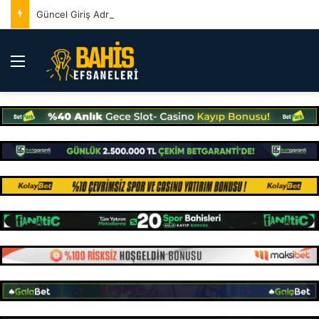
Güncel Giriş Adresi | www.betpark1524.com
Menü