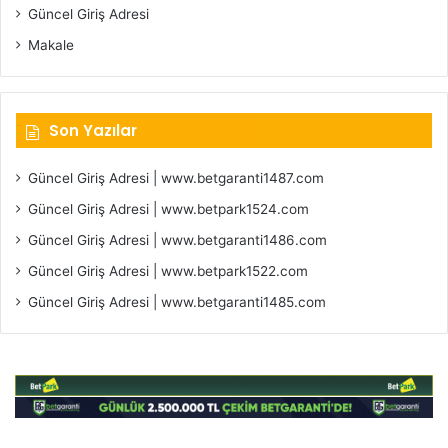
Güncel Giriş Adresi
Makale
Son Yazılar
Güncel Giriş Adresi | www.betgaranti1487.com
Güncel Giriş Adresi | www.betpark1524.com
Güncel Giriş Adresi | www.betgaranti1486.com
Güncel Giriş Adresi | www.betpark1522.com
Güncel Giriş Adresi | www.betgaranti1485.com