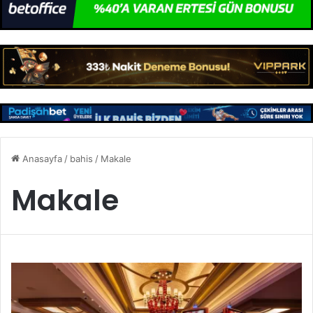
Anasayfa
/
bahis
/
Makale
Makale