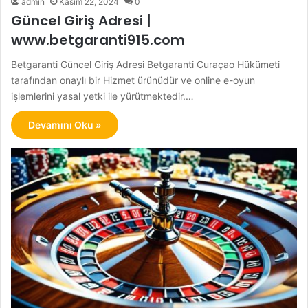
admin
Kasım 22, 2024
0
Güncel Giriş Adresi |
www.betgaranti915.com
Betgaranti Güncel Giriş Adresi Betgaranti Curaçao Hükümeti
tarafından onaylı bir Hizmet ürünüdür ve online e-oyun
işlemlerini yasal yetki ile yürütmektedir.…
Devamını Oku »