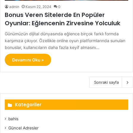
admin
Kasım 22, 2024
0
Bonus Veren Sitelerde En Popüler
Oyunlar: Eğlencenin Zirvesine Yolculuk
Günümüzün dijital dünyasında eğlence birçok farklı formda
karşımıza çıkıyor. Özellikle online oyun platformlarında sunulan
bonuslar, kullanıcıların daha fazla keyif almasını…
Devamını Oku »
Sonraki sayfa
Kategoriler
bahis
Güncel Adresler