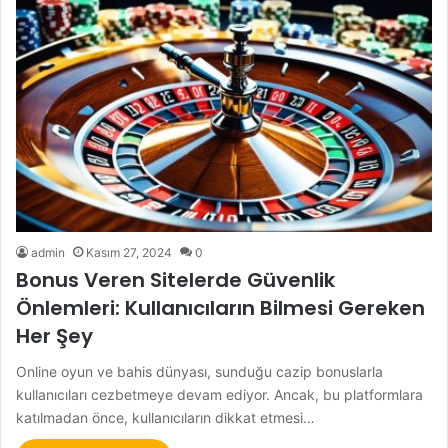
admin
Kasım 27, 2024
0
Bonus Veren Sitelerde Güvenlik
Önlemleri: Kullanıcıların Bilmesi Gereken
Her Şey
Online oyun ve bahis dünyası, sunduğu cazip bonuslarla
kullanıcıları cezbetmeye devam ediyor. Ancak, bu platformlara
katılmadan önce, kullanıcıların dikkat etmesi…