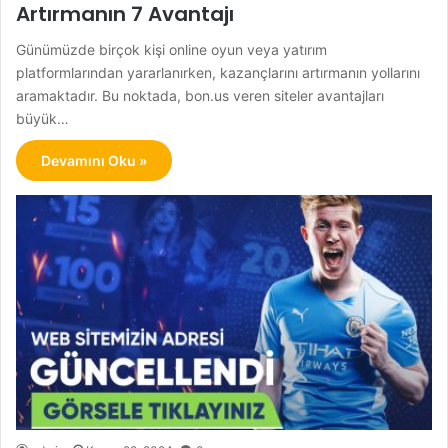
Artırmanın 7 Avantajı
Günümüzde birçok kişi online oyun veya yatırım
platformlarından yararlanırken, kazançlarını artırmanın yollarını
aramaktadır. Bu noktada, bon.us veren siteler avantajları
büyük…
Devamını Oku »