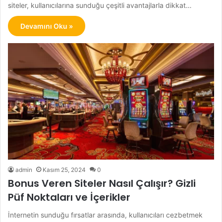
siteler, kullanıcılarına sunduğu çeşitli avantajlarla dikkat…
Devamını Oku »
admin
Kasım 25, 2024
0
Bonus Veren Siteler Nasıl Çalışır? Gizli
Püf Noktaları ve İçerikler
İnternetin sunduğu fırsatlar arasında, kullanıcıları cezbetmek