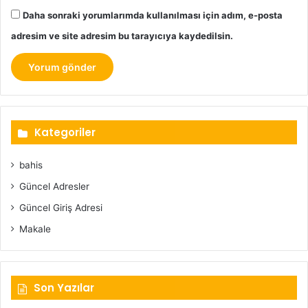
Daha sonraki yorumlarımda kullanılması için adım, e-posta
adresim ve site adresim bu tarayıcıya kaydedilsin.
Kategoriler
bahis
Güncel Adresler
Güncel Giriş Adresi
Makale
Son Yazılar