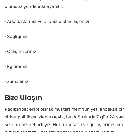
olumsuz yönde etkileyebilir:
· Arkadaşlarınız ve ailenizle olan ilişkinizi,
· Sağlığınızı,
· Çalışmalarınızı,
· Eğitiminizi,
· Zamanınızı.
Bize Ulaşın
Padişahbet ekibi olarak müşteri memnuniyeti endeksli bir
şirket politikası izlemekteyiz, bu doğrultuda 7 gün 24 saat
sizlerin hizmetindeyiz. Her türlü soru ve görüşleriniz için