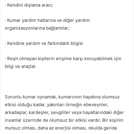
· Kendini dışlama aracı;
· Kumar yardım hatlarına ve diğer yardım
organizasyonlarına bağlantılar;
· Kendine yardım ve farkındalık bilgisi
· Reşit olmayan kişilerin erişime karşı koruyabilmek için
bilgi ve araçlar.
Sorunlu kumar oynamak, kumarcının hayatına olumsuz
etkisi olduğu kadar, yakınları örneğin ebeveynler,
arkadaşlar, kardeşler, sevgililer veya hayatlarındaki diğer
insanlar üzerinde de olumsuz bir etkisi vardır. Bir kişinin
mutsuz olması, daha az enerjisi olması, okulda geride