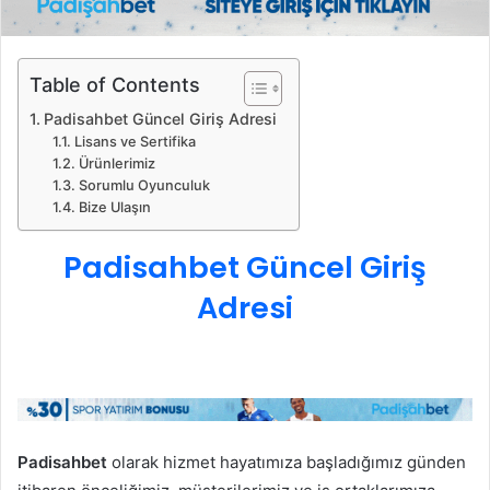
Table of Contents
Padisahbet Güncel Giriş Adresi
Lisans ve Sertifika
Ürünlerimiz
Sorumlu Oyunculuk
Bize Ulaşın
Padisahbet Güncel Giriş
Adresi
Padisahbet
olarak hizmet hayatımıza başladığımız günden