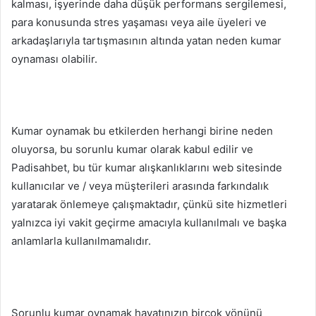
kalması, işyerinde daha düşük performans sergilemesi,
para konusunda stres yaşaması veya aile üyeleri ve
arkadaşlarıyla tartışmasının altında yatan neden kumar
oynaması olabilir.
Kumar oynamak bu etkilerden herhangi birine neden
oluyorsa, bu sorunlu kumar olarak kabul edilir ve
Padisahbet, bu tür kumar alışkanlıklarını web sitesinde
kullanıcılar ve / veya müşterileri arasında farkındalık
yaratarak önlemeye çalışmaktadır, çünkü site hizmetleri
yalnızca iyi vakit geçirme amacıyla kullanılmalı ve başka
anlamlarla kullanılmamalıdır.
Sorunlu kumar oynamak hayatınızın birçok yönünü