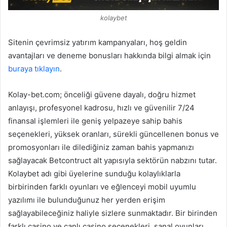
kolaybet
Sitenin çevrimsiz yatırım kampanyaları, hoş geldin
avantajları ve deneme bonusları hakkında bilgi almak için
buraya tıklayın
.
Kolay-bet.com; önceliği güvene dayalı, doğru hizmet
anlayışı, profesyonel kadrosu, hızlı ve güvenilir 7/24
finansal işlemleri ile geniş yelpazeye sahip bahis
seçenekleri, yüksek oranları, sürekli güncellenen bonus ve
promosyonları ile dilediğiniz zaman bahis yapmanızı
sağlayacak Betcontruct alt yapısıyla sektörün nabzını tutar.
Kolaybet adı gibi üyelerine sunduğu kolaylıklarla
birbirinden farklı oyunları ve eğlenceyi mobil uyumlu
yazılımı ile bulunduğunuz her yerden erişim
sağlayabileceğiniz haliyle sizlere sunmaktadır. Bir birinden
farklı casino ve canlı casino seçenekleri, sanal oyunları,