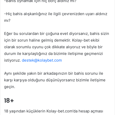
-Bahis oynamak için hiç borç aldınız mı?
-Hiç bahis alışkanlığınız ile ilgili çevrenizden uyarı aldınız
mı?
Eğer bu sorulardan bir çoğuna evet diyorsanız, bahis sizin
için bir sorun haline gelmiş demektir. Kolay-bet ekibi
olarak sorumlu oyunu çok dikkate alıyoruz ve böyle bir
durum ile karşılaştığınız da bizimle iletişime geçmenizi
istiyoruz.
destek@kolaybet.com
Aynı şekilde yakın bir arkadaşınızın bir bahis sorunu ile
karşı karşıya olduğunu düşünüyorsanız bizimle iletişime
geçin.
18+
18 yaşından küçüklerin Kolay-bet.com’da hesap açması