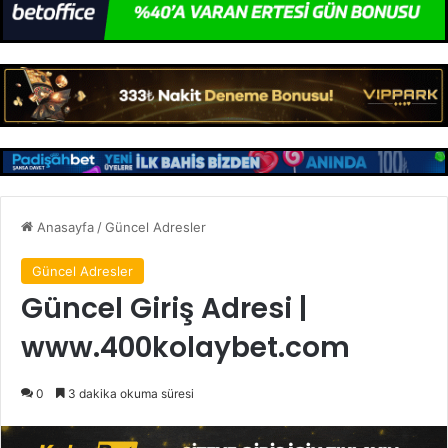
Anasayfa
/
Güncel Adresler
Güncel Adresler
Güncel Giriş Adresi |
www.400kolaybet.com
0
3 dakika okuma süresi