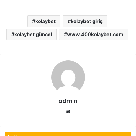
kolaybet
kolaybet giriş
kolaybet güncel
www.400kolaybet.com
admin
Web
sitesi