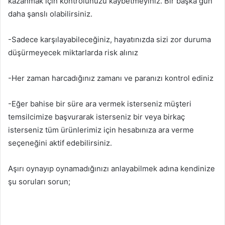
kazanmak için kontrolünüzü kaybetmeyiniz. Bir başka gün
daha şanslı olabilirsiniz.
-Sadece karşılayabileceğiniz, hayatınızda sizi zor duruma
düşürmeyecek miktarlarda risk alınız
-Her zaman harcadığınız zamanı ve paranızı kontrol ediniz
-Eğer bahise bir süre ara vermek isterseniz müşteri
temsilcimize başvurarak isterseniz bir veya birkaç
isterseniz tüm ürünlerimiz için hesabınıza ara verme
seçeneğini aktif edebilirsiniz.
Aşırı oynayıp oynamadığınızı anlayabilmek adına kendinize
şu soruları sorun;