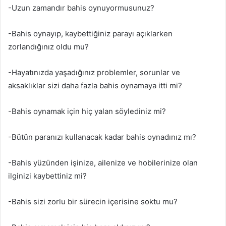
-Uzun zamandır bahis oynuyormusunuz?
-Bahis oynayıp, kaybettiğiniz parayı açıklarken
zorlandığınız oldu mu?
-Hayatınızda yaşadığınız problemler, sorunlar ve
aksaklıklar sizi daha fazla bahis oynamaya itti mi?
-Bahis oynamak için hiç yalan söylediniz mi?
-Bütün paranızı kullanacak kadar bahis oynadınız mı?
-Bahis yüzünden işinize, ailenize ve hobilerinize olan
ilginizi kaybettiniz mi?
-Bahis sizi zorlu bir sürecin içerisine soktu mu?