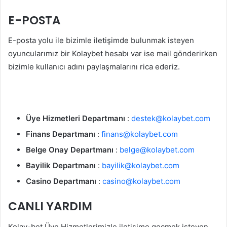
E-POSTA
E-posta yolu ile bizimle iletişimde bulunmak isteyen
oyuncularımız bir Kolaybet hesabı var ise mail gönderirken
bizimle kullanıcı adını paylaşmalarını rica ederiz.
Üye Hizmetleri Departmanı
:
destek@kolaybet.com
Finans Departmanı
:
finans@kolaybet.com
Belge Onay Departmanı
:
belge@kolaybet.com
Bayilik Departmanı
:
bayilik
@kolaybet.com
Casino Departmanı
:
casino@kolaybet.com
CANLI YARDIM
Kolay-bet Üye Hizmetlerimizle iletişime geçmek isteyen