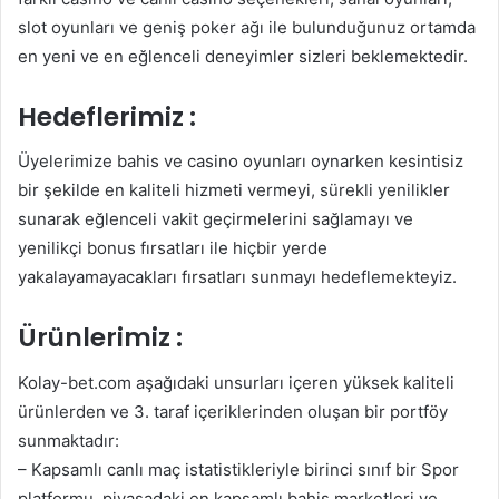
slot oyunları ve geniş poker ağı ile bulunduğunuz ortamda
en yeni ve en eğlenceli deneyimler sizleri beklemektedir.
Hedeflerimiz :
Üyelerimize bahis ve casino oyunları oynarken kesintisiz
bir şekilde en kaliteli hizmeti vermeyi, sürekli yenilikler
sunarak eğlenceli vakit geçirmelerini sağlamayı ve
yenilikçi bonus fırsatları ile hiçbir yerde
yakalayamayacakları fırsatları sunmayı hedeflemekteyiz.
Ürünlerimiz :
Kolay-bet.com aşağıdaki unsurları içeren yüksek kaliteli
ürünlerden ve 3. taraf içeriklerinden oluşan bir portföy
sunmaktadır:
– Kapsamlı canlı maç istatistikleriyle birinci sınıf bir Spor
platformu, piyasadaki en kapsamlı bahis marketleri ve