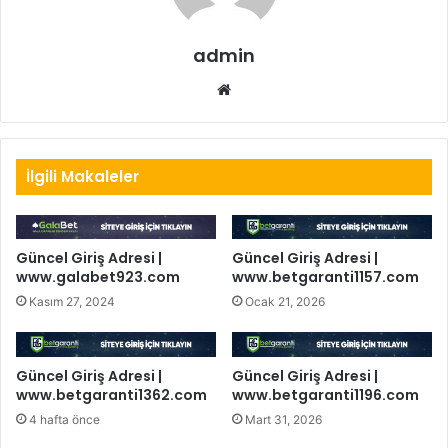
admin
Web
sitesi
İlgili Makaleler
Güncel Giriş Adresi |
Güncel Giriş Adresi |
www.galabet923.com
www.betgaranti1157.com
Kasım 27, 2024
Ocak 21, 2026
Güncel Giriş Adresi |
Güncel Giriş Adresi |
www.betgaranti1362.com
www.betgaranti1196.com
4 hafta önce
Mart 31, 2026