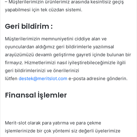
– Müşterilerimizin ürünlerimiz arasında kesintisiz geçiş
yapabilmesi için tek cüzdan sistemi.
Geri bildirim :
Müşterilerimizin memnuniyetini ciddiye alan ve
oyunculardan aldığımız geri bildirimlerle yazılımsal
arayüzümüzü devamlı geliştirme gayreti içinde bulunan bir
firmayız. Hizmetlerimizi nasıl iyileştirebileceğimizle ilgili
geri bildirimlerinizi ve önerilerinizi
lütfen
destek
@meritslot.com
e-posta adresine gönderin.
Finansal İşlemler
Merit-slot olarak para yatırma ve para çekme
işlemlerinizde bir çok yöntemi siz değerli üyelerimize