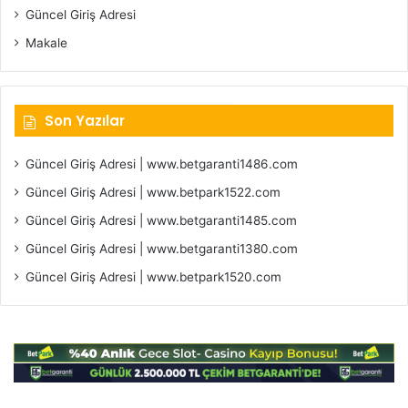
Güncel Giriş Adresi
Makale
Son Yazılar
Güncel Giriş Adresi | www.betgaranti1486.com
Güncel Giriş Adresi | www.betpark1522.com
Güncel Giriş Adresi | www.betgaranti1485.com
Güncel Giriş Adresi | www.betgaranti1380.com
Güncel Giriş Adresi | www.betpark1520.com