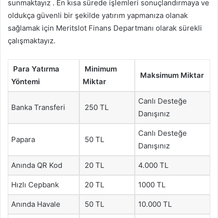
sunmaktayız . En kısa sürede işlemleri sonuçlandırmaya ve
oldukça güvenli bir şekilde yatırım yapmanıza olanak
sağlamak için Meritslot Finans Departmanı olarak sürekli
çalışmaktayız.
Para Yatırma
Minimum
Maksimum Miktar
Yöntemi
Miktar
Canlı Desteğe
Banka Transferi
250 TL
Danışınız
Canlı Desteğe
Papara
50 TL
Danışınız
Anında QR Kod
20 TL
4.000 TL
Hızlı Cepbank
20 TL
1000 TL
Anında Havale
50 TL
10.000 TL