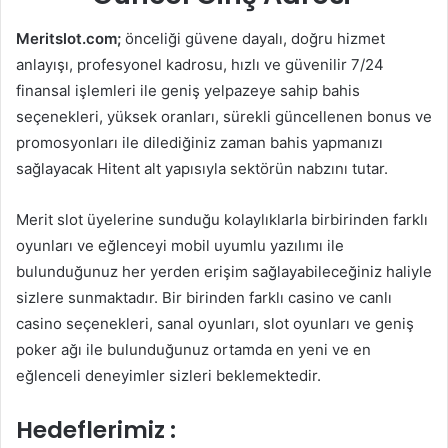
Meritslot.com;
önceliği güvene dayalı, doğru hizmet
anlayışı, profesyonel kadrosu, hızlı ve güvenilir 7/24
finansal işlemleri ile geniş yelpazeye sahip bahis
seçenekleri, yüksek oranları, sürekli güncellenen bonus ve
promosyonları ile dilediğiniz zaman bahis yapmanızı
sağlayacak Hitent alt yapısıyla sektörün nabzını tutar.
Merit slot üyelerine sunduğu kolaylıklarla birbirinden farklı
oyunları ve eğlenceyi mobil uyumlu yazılımı ile
bulunduğunuz her yerden erişim sağlayabileceğiniz haliyle
sizlere sunmaktadır. Bir birinden farklı casino ve canlı
casino seçenekleri, sanal oyunları, slot oyunları ve geniş
poker ağı ile bulunduğunuz ortamda en yeni ve en
eğlenceli deneyimler sizleri beklemektedir.
Hedeflerimiz :