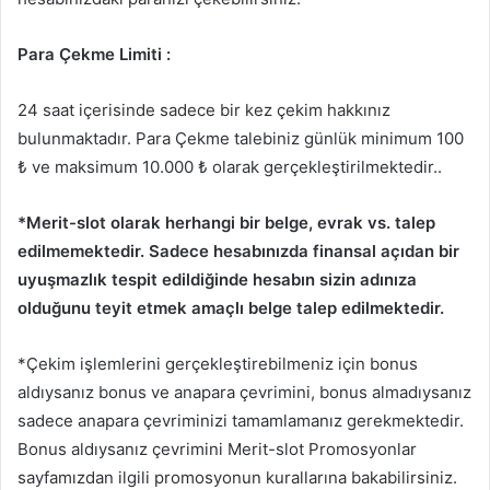
Para Çekme Limiti :
24 saat içerisinde sadece bir kez çekim hakkınız
bulunmaktadır. Para Çekme talebiniz günlük minimum 100
₺ ve maksimum 10.000 ₺ olarak gerçekleştirilmektedir..
*Merit-slot olarak herhangi bir belge, evrak vs. talep
edilmemektedir. Sadece hesabınızda finansal açıdan bir
uyuşmazlık tespit edildiğinde hesabın sizin adınıza
olduğunu teyit etmek amaçlı belge talep edilmektedir.
*Çekim işlemlerini gerçekleştirebilmeniz için bonus
aldıysanız bonus ve anapara çevrimini, bonus almadıysanız
sadece anapara çevriminizi tamamlamanız gerekmektedir.
Bonus aldıysanız çevrimini Merit-slot Promosyonlar
sayfamızdan ilgili promosyonun kurallarına bakabilirsiniz.