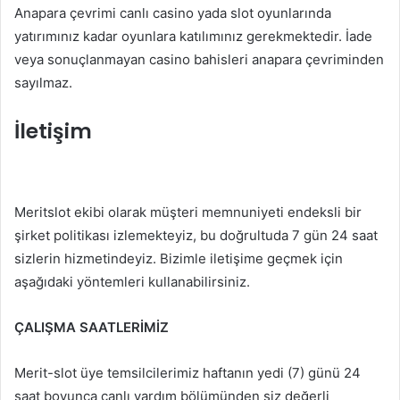
Anapara çevrimi canlı casino yada slot oyunlarında
yatırımınız kadar oyunlara katılımınız gerekmektedir. İade
veya sonuçlanmayan casino bahisleri anapara çevriminden
sayılmaz.
İletişim
Meritslot ekibi olarak müşteri memnuniyeti endeksli bir
şirket politikası izlemekteyiz, bu doğrultuda 7 gün 24 saat
sizlerin hizmetindeyiz. Bizimle iletişime geçmek için
aşağıdaki yöntemleri kullanabilirsiniz.
ÇALIŞMA SAATLERİMİZ
Merit-slot üye temsilcilerimiz haftanın yedi (7) günü 24
saat boyunca canlı yardım bölümünden siz değerli