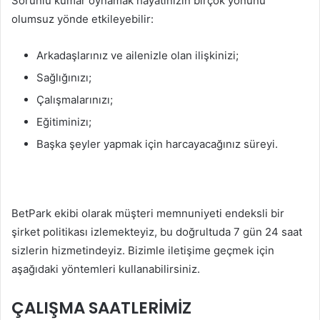
Sorunlu kumar oynamak hayatınızın birçok yönünü
olumsuz yönde etkileyebilir:
Arkadaşlarınız ve ailenizle olan ilişkinizi;
Sağlığınızı;
Çalışmalarınızı;
Eğitiminizı;
Başka şeyler yapmak için harcayacağınız süreyi.
BetPark ekibi olarak müşteri memnuniyeti endeksli bir
şirket politikası izlemekteyiz, bu doğrultuda 7 gün 24 saat
sizlerin hizmetindeyiz. Bizimle iletişime geçmek için
aşağıdaki yöntemleri kullanabilirsiniz.
ÇALIŞMA SAATLERİMİZ