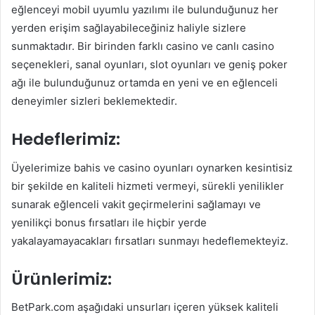
eğlenceyi mobil uyumlu yazılımı ile bulunduğunuz her
yerden erişim sağlayabileceğiniz haliyle sizlere
sunmaktadır. Bir birinden farklı casino ve canlı casino
seçenekleri, sanal oyunları, slot oyunları ve geniş poker
ağı ile bulunduğunuz ortamda en yeni ve en eğlenceli
deneyimler sizleri beklemektedir.
Hedeflerimiz:
Üyelerimize bahis ve casino oyunları oynarken kesintisiz
bir şekilde en kaliteli hizmeti vermeyi, sürekli yenilikler
sunarak eğlenceli vakit geçirmelerini sağlamayı ve
yenilikçi bonus fırsatları ile hiçbir yerde
yakalayamayacakları fırsatları sunmayı hedeflemekteyiz.
Ürünlerimiz:
BetPark.com aşağıdaki unsurları içeren yüksek kaliteli