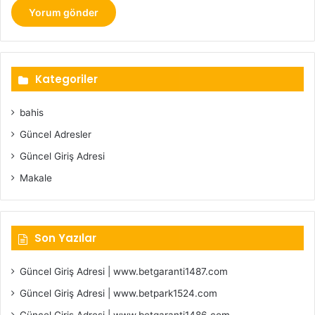
Kategoriler
bahis
Güncel Adresler
Güncel Giriş Adresi
Makale
Son Yazılar
Güncel Giriş Adresi | www.betgaranti1487.com
Güncel Giriş Adresi | www.betpark1524.com
Güncel Giriş Adresi | www.betgaranti1486.com