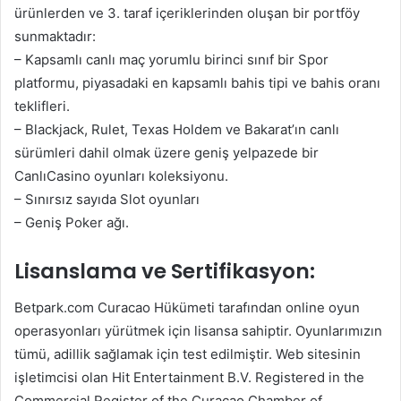
ürünlerden ve 3. taraf içeriklerinden oluşan bir portföy
sunmaktadır:
– Kapsamlı canlı maç yorumlu birinci sınıf bir Spor
platformu, piyasadaki en kapsamlı bahis tipi ve bahis oranı
teklifleri.
– Blackjack, Rulet, Texas Holdem ve Bakarat’ın canlı
sürümleri dahil olmak üzere geniş yelpazede bir
CanlıCasino oyunları koleksiyonu.
– Sınırsız sayıda Slot oyunları
– Geniş Poker ağı.
Lisanslama ve Sertifikasyon:
Betpark.com Curacao Hükümeti tarafından online oyun
operasyonları yürütmek için lisansa sahiptir. Oyunlarımızın
tümü, adillik sağlamak için test edilmiştir. Web sitesinin
işletimcisi olan Hit Entertainment B.V. Registered in the
Commercial Register of the Curaçao Chamber of