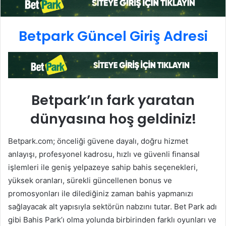
Betpark Güncel Giriş Adresi
Betpark’ın fark yaratan
dünyasına hoş geldiniz!
Betpark.com; önceliği güvene dayalı, doğru hizmet
anlayışı, profesyonel kadrosu, hızlı ve güvenli finansal
işlemleri ile geniş yelpazeye sahip bahis seçenekleri,
yüksek oranları, sürekli güncellenen bonus ve
promosyonları ile dilediğiniz zaman bahis yapmanızı
sağlayacak alt yapısıyla sektörün nabzını tutar. Bet Park adı
gibi Bahis Park’ı olma yolunda birbirinden farklı oyunları ve