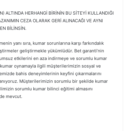
IN) ALTINDA HERHANGİ BİRİNİN BU SİTEYİ KULLANDIĞI
ZANIMIN CEZA OLARAK GERİ ALINACAĞI VE AYNI
N BİLİNSİN.
nin yanı sıra, kumar sorunlarına karşı farkındalık
tirmeler geliştirmekle yükümlüdür. Bet garanti’nin
umsuz etkilerini en aza indirmeye ve sorumlu kumar
kumar oynamayla ilgili müşterilerimizin sosyal ve
temizde bahis deneyimlerinin keyfini çıkarmalarını
nıyoruz. Müşterilerimizin sorumlu bir şekilde kumar
imizin sorumlu kumar bilinci eğitimi almasını
izde mevcut.