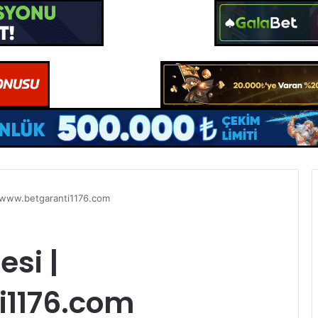
| www.betgaranti1176.com
esi |
i1176.com