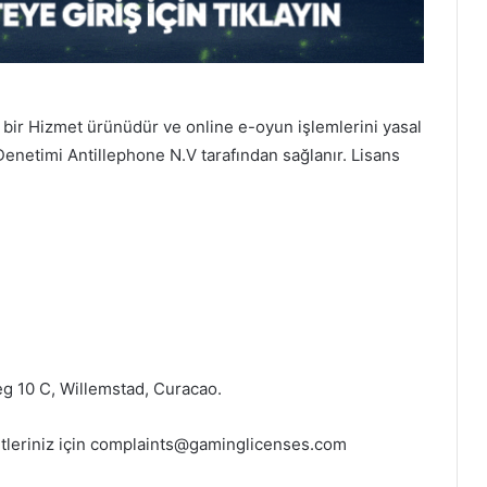
 bir Hizmet ürünüdür ve online e-oyun işlemlerini yasal
Denetimi Antillephone N.V tarafından sağlanır. Lisans
g 10 C, Willemstad, Curacao.
tleriniz için
complaints@gaminglicenses.com