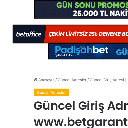
Anasayfa
/
Güncel Adresler
/
Güncel Giriş Adresi 
Güncel Adresler
Güncel Giriş Adr
www.betgarant