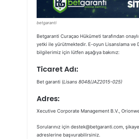
betgaranti
Betgaranti Curaçao Hükümeti tarafından onaylı
yetki ile yürütmektedir. E-oyun Lisanslama ve 
bilgilerimiz için lütfen aşağıya bakınız:
Ticaret Adı:
Bet garanti (
Lisans 8048/JAZ2015-025)
Adres:
Xecutive Corporate Management B.V., Orionwe
Sorularınız için
destek@betgaranti.com
, şikaye
adreslerine başvurabilirsiniz.