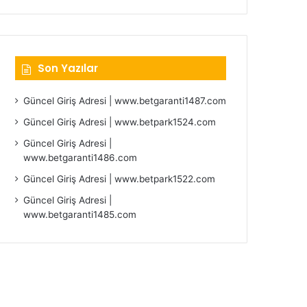
Son Yazılar
Güncel Giriş Adresi | www.betgaranti1487.com
Güncel Giriş Adresi | www.betpark1524.com
Güncel Giriş Adresi |
www.betgaranti1486.com
Güncel Giriş Adresi | www.betpark1522.com
Güncel Giriş Adresi |
www.betgaranti1485.com