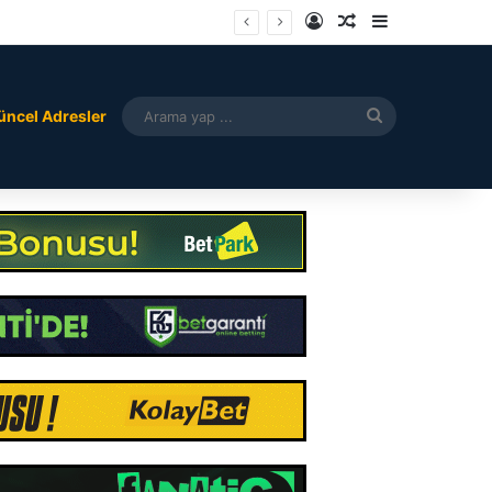
Kayıt Ol
Rastgele Makale
Kenar Bölme
Arama
üncel Adresler
yap
...