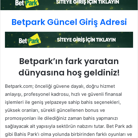
Betpark Güncel Giriş Adresi
Betpark’ın fark yaratan
dünyasına hoş geldiniz!
Betpark.com; önceliği güvene dayalı, doğru hizmet
anlayışı, profesyonel kadrosu, hızlı ve güvenli finansal
işlemleri ile geniş yelpazeye sahip bahis seçenekleri,
yüksek oranları, sürekli güncellenen bonus ve
promosyonları ile dilediğiniz zaman bahis yapmanızı
sağlayacak alt yapısıyla sektörün nabzını tutar. Bet Park adı
gibi Bahis Park’ı olma yolunda birbirinden farklı oyunları ve