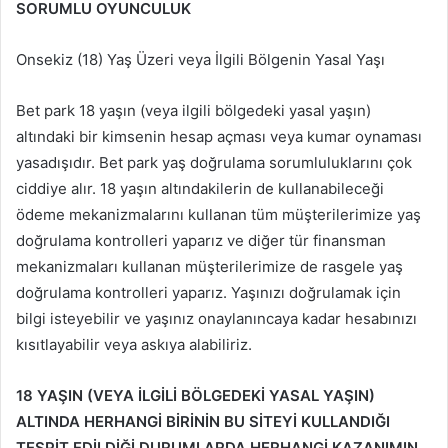
SORUMLU OYUNCULUK
Onsekiz (18) Yaş Üzeri veya İlgili Bölgenin Yasal Yaşı
Bet park 18 yaşın (veya ilgili bölgedeki yasal yaşın)
altındaki bir kimsenin hesap açması veya kumar oynaması
yasadışıdır. Bet park yaş doğrulama sorumluluklarını çok
ciddiye alır. 18 yaşın altındakilerin de kullanabileceği
ödeme mekanizmalarını kullanan tüm müşterilerimize yaş
doğrulama kontrolleri yaparız ve diğer tür finansman
mekanizmaları kullanan müşterilerimize de rasgele yaş
doğrulama kontrolleri yaparız. Yaşınızı doğrulamak için
bilgi isteyebilir ve yaşınız onaylanıncaya kadar hesabınızı
kısıtlayabilir veya askıya alabiliriz.
18 YAŞIN (VEYA İLGİLİ BÖLGEDEKİ YASAL YAŞIN)
ALTINDA HERHANGİ BİRİNİN BU SİTEYİ KULLANDIĞI
TESPİT EDİLDİĞİ DURUMLARDA HERHANGİ KAZANIMIN