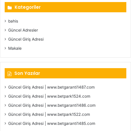
Kategoriler
bahis
Güncel Adresler
Güncel Giriş Adresi
Makale
Son Yazılar
Güncel Giriş Adresi | www.betgaranti1487.com
Güncel Giriş Adresi | www.betpark1524.com
Güncel Giriş Adresi | www.betgaranti1486.com
Güncel Giriş Adresi | www.betpark1522.com
Güncel Giriş Adresi | www.betgaranti1485.com