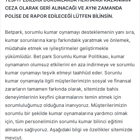
CEZA OLARAK GERİ ALINACAĞI VE AYNI ZAMANDA
POLİSE DE RAPOR EDİLECEĞİ LÜTFEN BİLİNSİN.
Betpark, sorumlu kumar oynamayı desteklemenin yanı sıra,
kumar sorunlarına karşı farkındalık yaratmak ve önlemek,
müdahale etmek ve iyileştirmeler geliştirmekle
yükümlüdür. Bet park Sorumlu Kumar Politikası, kumar
oynamanın olumsuz etkilerini en aza indirmeye ve sorumlu
kumar oynamayı teşvik etmeyi taahhüd eder. Sorunlu
kumar oynamayla ilgili müşterilerimizin sosyal ve finansal
zararların tamamen farkında olarak, sitemizde bahis
deneyimlerinin keyfini çıkarmalarını temin etmek için
sorumluluğumuz olduğuna inanıyoruz. Müşterilerimizin
sorumlu bir şekilde kumar oynamalarına yardımcı olmak
için, tüm personelimizin sorumlu kumar bilinci eğitimi
almasını sağlıyoruz. Aşağıdaki bilgi ve özellikler sitemizde
mevcut.