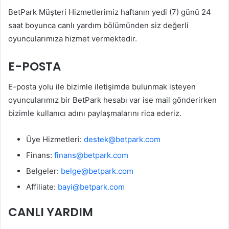
BetPark Müşteri Hizmetlerimiz haftanın yedi (7) günü 24
saat boyunca canlı yardım bölümünden siz değerli
oyuncularımıza hizmet vermektedir.
E-POSTA
E-posta yolu ile bizimle iletişimde bulunmak isteyen
oyuncularımız bir BetPark hesabı var ise mail gönderirken
bizimle kullanıcı adını paylaşmalarını rica ederiz.
Üye Hizmetleri:
destek@betpark.com
Finans:
finans@betpark.com
Belgeler:
belge@betpark.com
Affiliate:
bayi@betpark.com
CANLI YARDIM