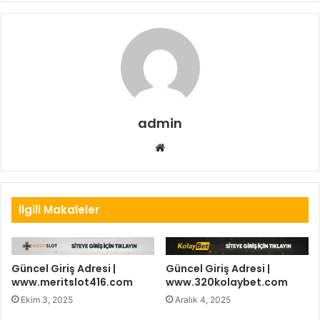
admin
Web
sitesi
İlgili Makaleler
Güncel Giriş Adresi |
Güncel Giriş Adresi |
www.meritslot416.com
www.320kolaybet.com
Ekim 3, 2025
Aralık 4, 2025