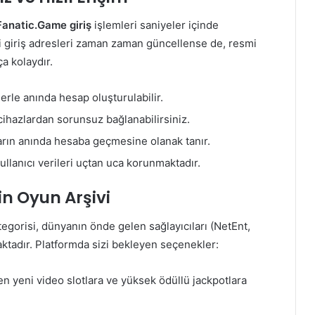
Fanatic.Game giriş
işlemleri saniyeler içinde
i giriş adresleri zaman zaman güncellense de, resmi
a kolaydır.
rle anında hesap oluşturulabilir.
cihazlardan sorunsuz bağlanabilirsiniz.
ların anında hesaba geçmesine olanak tanır.
kullanıcı verileri uçtan uca korunmaktadır.
n Oyun Arşivi
egorisi, dünyanın önde gelen sağlayıcıları (NetEnt,
maktadır. Platformda sizi bekleyen seçenekler:
en yeni video slotlara ve yüksek ödüllü jackpotlara