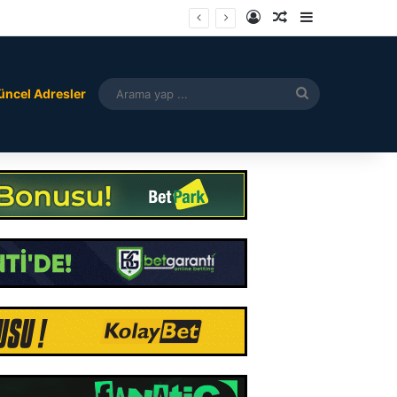
Kayıt Ol
Rastgele Makale
Kenar Bölme
Arama
üncel Adresler
yap
...