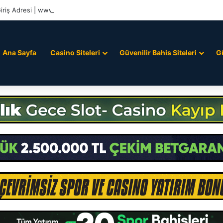
iriş Adresi | www.betpark1524.com
Ana Sayfa
Casino Siteleri
Güvenilir Bahis Siteleri
G