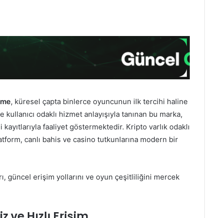
ame
, küresel çapta binlerce oyuncunun ilk tercihi haline
 ve kullanıcı odaklı hizmet anlayışıyla tanınan bu marka,
kayıtlarıyla faaliyet göstermektedir. Kripto varlık odaklı
atform, canlı bahis ve casino tutkunlarına modern bir
, güncel erişim yollarını ve oyun çeşitliliğini mercek
z ve Hızlı Erişim