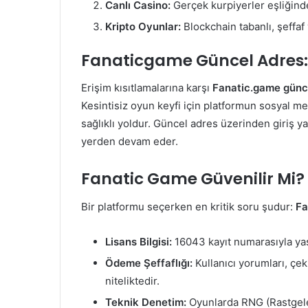
Canlı Casino:
Gerçek kurpiyerler eşliğind
Kripto Oyunlar:
Blockchain tabanlı, şeffaf 
Fanaticgame Güncel Adres:
Erişim kısıtlamalarına karşı
Fanatic.game günc
Kesintisiz oyun keyfi için platformun sosyal m
sağlıklı yoldur. Güncel adres üzerinden giriş y
yerden devam eder.
Fanatic Game Güvenilir Mi?
Bir platformu seçerken en kritik soru şudur:
Fa
Lisans Bilgisi:
16043 kayıt numarasıyla yas
Ödeme Şeffaflığı:
Kullanıcı yorumları, çek
niteliktedir.
Teknik Denetim:
Oyunlarda RNG (Rastgele S