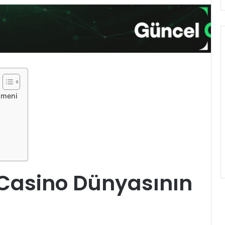
omeni
 Casino Dünyasının