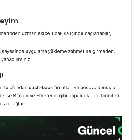
neyim
zerinden uzman ekibe 1 dakika içinde bağlanabilir,
ş
sayesinde uygulama yükleme zahmetine girmeden,
yapabilirsiniz.
ı
arı telafi eden
cash-back
fırsatları ve bedava dönüşler
de ise Bitcoin ve Ethereum gibi popüler kripto birimleri
tajı sağlar.