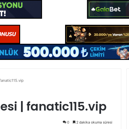
fanatic115.vip
esi | fanatic115.vip
0
2 dakika okuma süresi