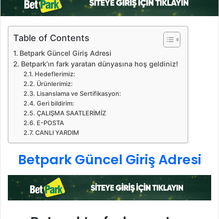
Table of Contents
Betpark Güncel Giriş Adresi
Betpark’ın fark yaratan dünyasına hoş geldiniz!
Hedeflerimiz:
Ürünlerimiz:
Lisanslama ve Sertifikasyon:
Geri bildirim:
ÇALIŞMA SAATLERİMİZ
E-POSTA
CANLI YARDIM
Betpark Güncel Giriş Adresi