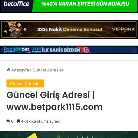
Anasayfa
/
Güncel Adresler
Güncel Adresler
Güncel Giriş Adresi |
www.betpark1115.com
0
4 dakika okuma süresi