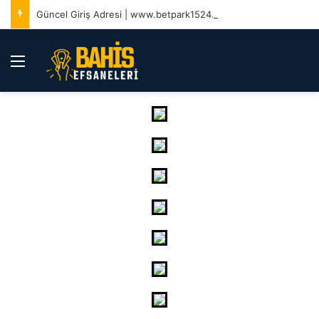
Güncel Giriş Adresi | www.betpark1524.com
Menü