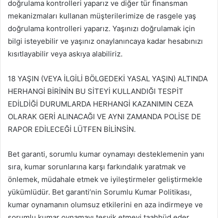
doğrulama kontrolleri yaparız ve diğer tür finansman
mekanizmaları kullanan müşterilerimize de rasgele yaş
doğrulama kontrolleri yaparız. Yaşınızı doğrulamak için
bilgi isteyebilir ve yaşınız onaylanıncaya kadar hesabınızı
kısıtlayabilir veya askıya alabiliriz.
18 YAŞIN (VEYA İLGİLİ BÖLGEDEKİ YASAL YAŞIN) ALTINDA
HERHANGİ BİRİNİN BU SİTEYİ KULLANDIĞI TESPİT
EDİLDİĞİ DURUMLARDA HERHANGİ KAZANIMIN CEZA
OLARAK GERİ ALINACAĞI VE AYNI ZAMANDA POLİSE DE
RAPOR EDİLECEĞİ LÜTFEN BİLİNSİN.
Bet garanti, sorumlu kumar oynamayı desteklemenin yanı
sıra, kumar sorunlarına karşı farkındalık yaratmak ve
önlemek, müdahale etmek ve iyileştirmeler geliştirmekle
yükümlüdür. Bet garanti’nin Sorumlu Kumar Politikası,
kumar oynamanın olumsuz etkilerini en aza indirmeye ve
sorumlu kumar oynamayı teşvik etmeyi taahhüd eder.