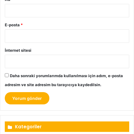
E-posta
*
İnternet sitesi
Daha sonraki yorumlarımda kullanılması için adım, e-posta
adresim ve site adresim bu tarayıcıya kaydedilsin.
Kategoriler