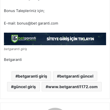
Bonus Talepleriniz için;
E-mail: bonus@bet garanti.com
betgaranti giriş
Betgaranti
betgaranti giriş
betgaranti güncel
güncel giriş
www.betgaranti1172.com