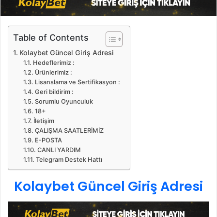
Table of Contents
Kolaybet Güncel Giriş Adresi
Hedeflerimiz :
Ürünlerimiz :
Lisanslama ve Sertifikasyon :
Geri bildirim :
Sorumlu Oyunculuk
18+
İletişim
ÇALIŞMA SAATLERİMİZ
E-POSTA
CANLI YARDIM
Telegram Destek Hattı
Kolaybet Güncel Giriş Adresi