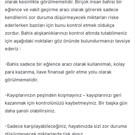
olarak kesinlikle görülmemelidir. Birçok insan bahisi bir
eğlence ve vakit geçirme aracı olarak görerek sadece
kendilerini zor duruma düşürmeyecek miktarları riske
ederlerken bazıları için bunu kontrol etmek oldukça
zordur. Bahis alışkanlıklarınızı kontrol altında tutabilmeniz
için aşağıdaki noktaları göz önünde bulundurmanızı tavsiye
ederiz :
-Bahis sadece bir eğlence aracı olarak kullanılmalı, kolay
para kazanma, ilave finansal gelir etme yolu olarak
görülmemelidir.
-Kayıplarınızın peşinden koşmayınız – kayıplarınızı geri
kazanmak için kontrolünüzü kaybetmeyiniz. Bir başka gün
daha şanslı olabilirsiniz.
-Sadece karşılayabileceğiniz, hayatınızda sizi zor duruma
düşürmeyecek miktarlarda risk alınız