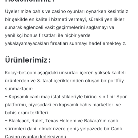
Üyelerimize bahis ve casino oyunları oynarken kesintisiz
bir şekilde en kaliteli hizmeti vermeyi, sürekli yenilikler
sunarak eğlenceli vakit geçirmelerini sağlamayı ve
yenilikçi bonus fırsatları ile hiçbir yerde
yakalayamayacakları fırsatları sunmayı hedeflemekteyiz.
Ürünlerimiz :
Kolay-bet.com aşağıdaki unsurları içeren yüksek kaliteli
ürünlerden ve 3. taraf içeriklerinden oluşan bir portföy
sunmaktadır:
– Kapsamlı canlı maç istatistikleriyle birinci sınıf bir Spor
platformu, piyasadaki en kapsamlı bahis marketleri ve
bahis oranı teklifleri.
– Blackjack, Rulet, Texas Holdem ve Bakara’nın canlı
sürümleri dahil olmak üzere geniş yelpazede bir Canlı
Casino oyunları koleksiyonu.