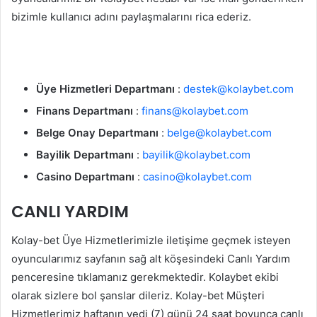
bizimle kullanıcı adını paylaşmalarını rica ederiz.
Üye Hizmetleri Departmanı
:
destek@kolaybet.com
Finans Departmanı
:
finans@kolaybet.com
Belge Onay Departmanı
:
belge@kolaybet.com
Bayilik Departmanı
:
bayilik
@kolaybet.com
Casino Departmanı
:
casino@kolaybet.com
CANLI YARDIM
Kolay-bet Üye Hizmetlerimizle iletişime geçmek isteyen
oyuncularımız sayfanın sağ alt köşesindeki Canlı Yardım
penceresine tıklamanız gerekmektedir. Kolaybet ekibi
olarak sizlere bol şanslar dileriz. Kolay-bet Müşteri
Hizmetlerimiz haftanın yedi (7) günü 24 saat boyunca canlı