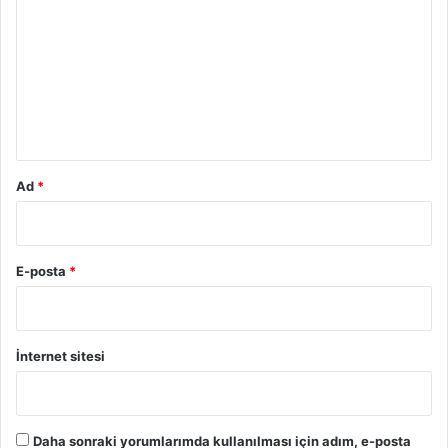
o
r
u
m
*
Ad
*
E-posta
*
İnternet sitesi
Daha sonraki yorumlarımda kullanılması için adım, e-posta