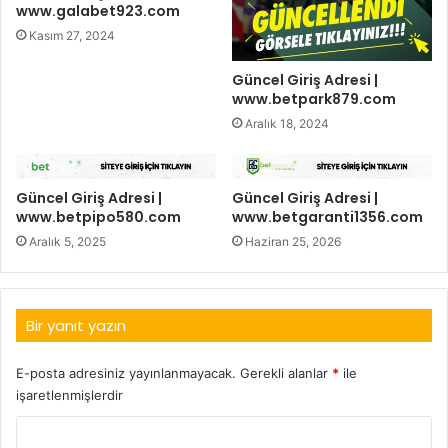
www.galabet923.com
Kasım 27, 2024
Güncel Giriş Adresi |
www.betpark879.com
Aralık 18, 2024
Güncel Giriş Adresi |
Güncel Giriş Adresi |
www.betpipo580.com
www.betgaranti1356.com
Aralık 5, 2025
Haziran 25, 2026
Bir yanıt yazın
E-posta adresiniz yayınlanmayacak.
Gerekli alanlar
*
ile
işaretlenmişlerdir
Y