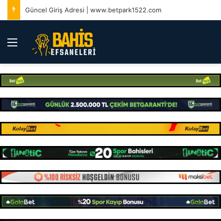
Güncel Giriş Adresi | www.betpark1522.com
Menü