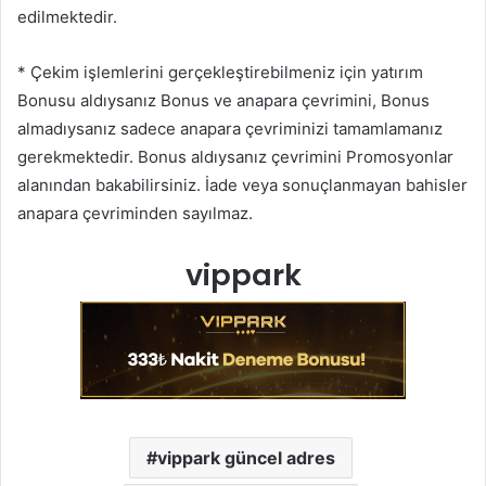
edilmektedir.
* Çekim işlemlerini gerçekleştirebilmeniz için yatırım
Bonusu aldıysanız Bonus ve anapara çevrimini, Bonus
almadıysanız sadece anapara çevriminizi tamamlamanız
gerekmektedir. Bonus aldıysanız çevrimini Promosyonlar
alanından bakabilirsiniz. İade veya sonuçlanmayan bahisler
anapara çevriminden sayılmaz.
vippark
vippark güncel adres