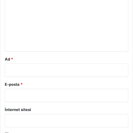
o
r
u
m
*
Ad
*
E-posta
*
İnternet sitesi