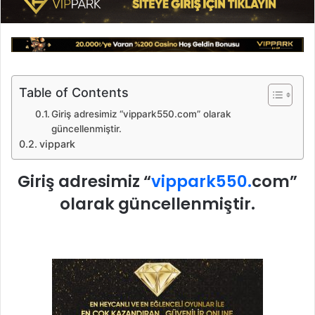
Table of Contents
Giriş adresimiz “vippark550.com” olarak
güncellenmiştir.
vippark
Giriş adresimiz “
vippark550
.
com”
olarak güncellenmiştir.