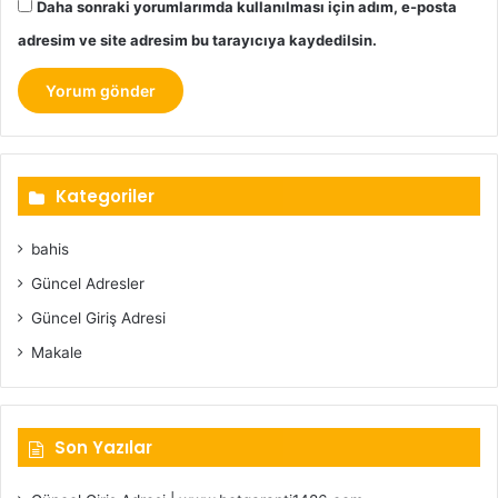
Daha sonraki yorumlarımda kullanılması için adım, e-posta
adresim ve site adresim bu tarayıcıya kaydedilsin.
Kategoriler
bahis
Güncel Adresler
Güncel Giriş Adresi
Makale
Son Yazılar