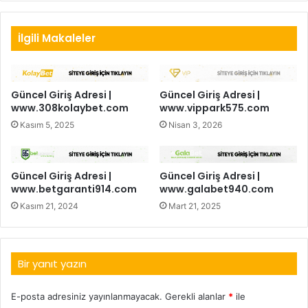
İlgili Makaleler
Güncel Giriş Adresi |
Güncel Giriş Adresi |
www.308kolaybet.com
www.vippark575.com
Kasım 5, 2025
Nisan 3, 2026
Güncel Giriş Adresi |
Güncel Giriş Adresi |
www.betgaranti914.com
www.galabet940.com
Kasım 21, 2024
Mart 21, 2025
Bir yanıt yazın
E-posta adresiniz yayınlanmayacak.
Gerekli alanlar
*
ile