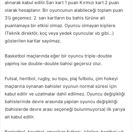
alınarak kabul edilir.Sarı kart 1 puan Kırmızı kart 2 puan
olarak hesaplanır. Bir oyuncunun alabileceği toplam puan
3’ü geçemez. 2. sarı kartların bu bahis türüne ait
puanlamaya bir etkisi olmaz. Oyuncu olmayan kişilere
(Teknik direktör, koç veya yedek oyuncular vb gibi…)
gösterilen kartlar sayılmaz.
Basketbol maçlarında eğer bir oyuncu triple-double
yapmış ise double-double bahisi geçersiz olur.
Futsal, hentbol, rugby, su topu, plaj futbolu, çim hokeyi
maçlarına oynanan bahisler oyunun normal süresi için
kabul edilir ve uzatmalar dahil edilmez. Oyuncu değişikliği
bahislerinde devre arasında yapılan oyuncu değişikliği
(bahislerde devre arası seçeneği bulunmuyorsa) ilk yarıya
ait kabul edilir.
Basketbol, beyzbol, amerikan futbolu, körling, hentbol v.b