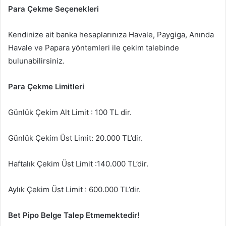
Para Çekme Seçenekleri
Kendinize ait banka hesaplarınıza Havale, Paygiga, Anında
Havale ve Papara yöntemleri ile çekim talebinde
bulunabilirsiniz.
Para Çekme Limitleri
Günlük Çekim Alt Limit : 100 TL dir.
Günlük Çekim Üst Limit: 20.000 TL’dir.
Haftalık Çekim Üst Limit :140.000 TL’dir.
Aylık Çekim Üst Limit : 600.000 TL’dir.
Bet Pipo Belge Talep Etmemektedir!