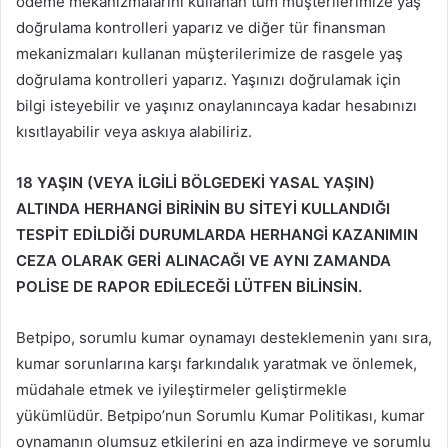
ödeme mekanizmalarını kullanan tüm müşterilerimize yaş
doğrulama kontrolleri yaparız ve diğer tür finansman
mekanizmaları kullanan müşterilerimize de rasgele yaş
doğrulama kontrolleri yaparız. Yaşınızı doğrulamak için
bilgi isteyebilir ve yaşınız onaylanıncaya kadar hesabınızı
kısıtlayabilir veya askıya alabiliriz.
18 YAŞIN (VEYA İLGİLİ BÖLGEDEKİ YASAL YAŞIN)
ALTINDA HERHANGİ BİRİNİN BU SİTEYİ KULLANDIĞI
TESPİT EDİLDİĞİ DURUMLARDA HERHANGİ KAZANIMIN
CEZA OLARAK GERİ ALINACAĞI VE AYNI ZAMANDA
POLİSE DE RAPOR EDİLECEĞİ LÜTFEN BİLİNSİN.
Betpipo, sorumlu kumar oynamayı desteklemenin yanı sıra,
kumar sorunlarına karşı farkındalık yaratmak ve önlemek,
müdahale etmek ve iyileştirmeler geliştirmekle
yükümlüdür. Betpipo’nun Sorumlu Kumar Politikası, kumar
oynamanın olumsuz etkilerini en aza indirmeye ve sorumlu