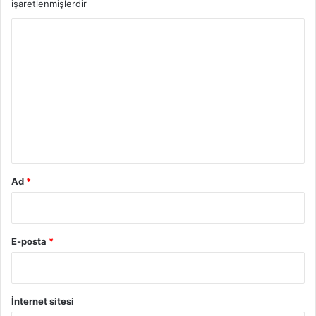
işaretlenmişlerdir
Y
o
r
u
m
*
Ad
*
E-posta
*
İnternet sitesi