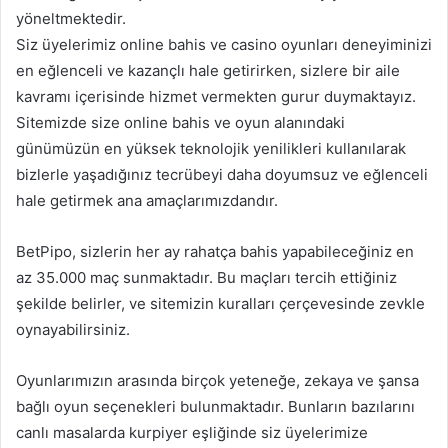
yöneltmektedir.
Siz üyelerimiz online bahis ve casino oyunları deneyiminizi
en eğlenceli ve kazançlı hale getirirken, sizlere bir aile
kavramı içerisinde hizmet vermekten gurur duymaktayız.
Sitemizde size online bahis ve oyun alanındaki
günümüzün en yüksek teknolojik yenilikleri kullanılarak
bizlerle yaşadığınız tecrübeyi daha doyumsuz ve eğlenceli
hale getirmek ana amaçlarımızdandır.
BetPipo, sizlerin her ay rahatça bahis yapabileceğiniz en
az 35.000 maç sunmaktadır. Bu maçları tercih ettiğiniz
şekilde belirler, ve sitemizin kuralları çerçevesinde zevkle
oynayabilirsiniz.
Oyunlarımızın arasında birçok yeteneğe, zekaya ve şansa
bağlı oyun seçenekleri bulunmaktadır. Bunların bazılarını
canlı masalarda kurpiyer eşliğinde siz üyelerimize