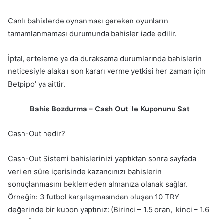
Canlı bahislerde oynanması gereken oyunların
tamamlanmaması durumunda bahisler iade edilir.
İptal, erteleme ya da duraksama durumlarında bahislerin
neticesiyle alakalı son kararı verme yetkisi her zaman için
Betpipo’ ya aittir.
Bahis Bozdurma – Cash Out ile Kuponunu Sat
Cash-Out nedir?
Cash-Out Sistemi bahislerinizi yaptıktan sonra sayfada
verilen süre içerisinde kazancınızı bahislerin
sonuçlanmasını beklemeden almanıza olanak sağlar.
Örneğin: 3 futbol karşılaşmasından oluşan 10 TRY
değerinde bir kupon yaptınız: (Birinci – 1.5 oran, İkinci – 1.6