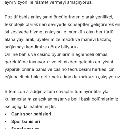
aynı vizyon ile hizmet vermeyi amaçlıyoruz.
Pozitif bahis anlayışının öncülerinden olarak yenilikçi,
teknolojik olarak ileri seviyede konseptler geliştirerek en
iyi seviyede hizmet anlayışı ile mümkün olan her türlü
alana yayılarak, üyelerimize maddi ve manevi kazanç
sağlamayı kendimize görev biliyoruz.
Online bahis ve casino oyunlarının eğlenceli olması
gerektiğine inanıyoruz ve elimizden gelenin en iyisini
yaparak online bahis ve casino tecrübesini herkes için
eğlenceli bir hale getirmek adına durmaksızın çalışıyoruz.
Sitemizde aradığınız tüm cevaplar tüm ayrıntılarıyla
kullanıcılarımıza açıklanmıştır ve belli başlı bölümlerimiz
ise aşağıda listelenmiştir.
• Canlı spor bahisleri
• Spor bahisleri
• Sanal sporlar