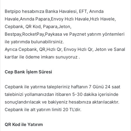
Betpipo hesabınıza Banka Havalesi, EFT, Anında
Havale,Anında Papara,Envoy Hızlı Havale,Hızlı Havele,
Cepbank, QR Kod, Papara,Jeton,
Bestpay,RocketPay,Paykasa ve Payznet yatırım yöntemleri
ile yatırımda bulunabilirsiniz.
Ayrıca Cepbank, QR,Hızlı Qr, Envoy Hızlı Qr, Jeton ve Sanal
kartlar ile ödeme imkanı sunuyoruz .
Cep Bank İşlem Süresi
Cepbank ile yatırma talepleriniz haftanın 7 Günü 24 saat
talebinizi yollamanızdan itibaren 5-30 dakika içerisinde
sonuçlandırılacak ve bakiyeniz hesabınıza aktarılacaktır.
Cepbank ile alt yatırım limiti 20 TL’dir.
QR Kod ile Yatırım