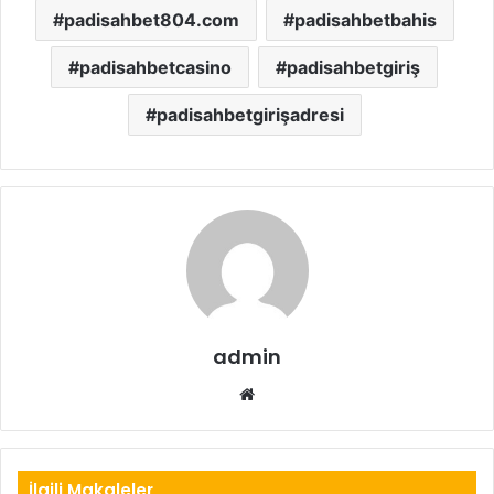
padisahbet804.com
padisahbetbahis
padisahbetcasino
padisahbetgiriş
padisahbetgirişadresi
admin
Web
sitesi
İlgili Makaleler