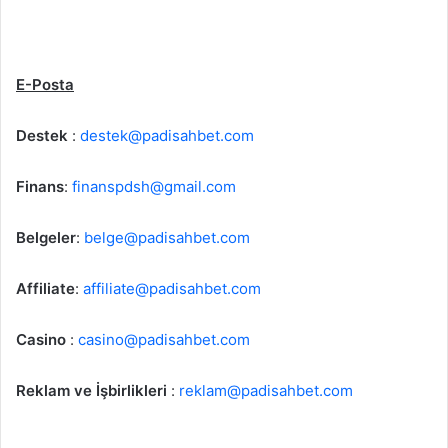
E-Posta
Destek
:
destek@padisahbet.com
Finans
:
finanspdsh@gmail.com
Belgeler
:
belge@padisahbet.com
Affiliate
:
affiliate@padisahbet.com
Casino
:
casino@padisahbet.com
Reklam ve İşbirlikleri
:
reklam@padisahbet.com