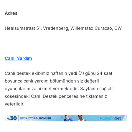
Adres
Heelsumstraat 51, Vredenberg, Willemstad Curacao, CW
Canlı Yardım
Canlı destek ekibimiz haftanın yedi (7) günü 24 saat
boyunca canlı yardım bölümünden siz değerli
oyuncularımıza hizmet vermektedir. Sayfanın sağ alt
köşesindeki Canlı Destek penceresine tıklamanız
yeterlidir.