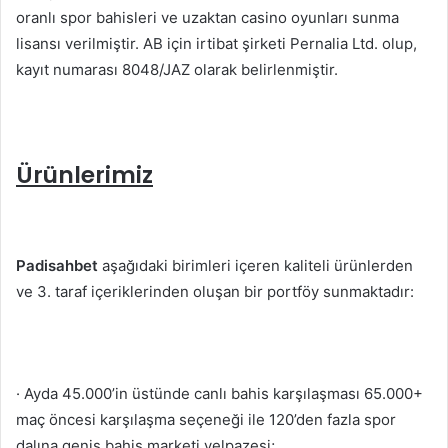
oranlı spor bahisleri ve uzaktan casino oyunları sunma
lisansı verilmiştir. AB için irtibat şirketi Pernalia Ltd. olup,
kayıt numarası 8048/JAZ olarak belirlenmiştir.
Ürünlerimiz
Padisahbet
aşağıdaki birimleri içeren kaliteli ürünlerden
ve 3. taraf içeriklerinden oluşan bir portföy sunmaktadır:
· Ayda 45.000’in üstünde canlı bahis karşılaşması 65.000+
maç öncesi karşılaşma seçeneği ile 120’den fazla spor
dalına geniş bahis marketi yelpazesi;