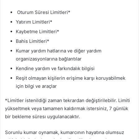
Oturum Süresi Limitleri*
Yatırım Limitleri*
Kaybetme Limitleri*
Bahis Limitleri*
Kumar yardım hatlarına ve diğer yardım
organizasyonlarına bağlantılar
Kendine yardım ve farkındalık bilgisi
Reşit olmayan kişilerin erişime karşı koruyabilmek
için bilgi ve araçlar
*Limitler istenildiği zaman tekrardan değiştirilebilir. Limiti
yükseltmek veya tamamen kaldırmak istersiniz, 7 günlük
bir bekleme süresı uygulanacaktır.
Sorunlu kumar oynamak, kumarcının hayatına olumsuz