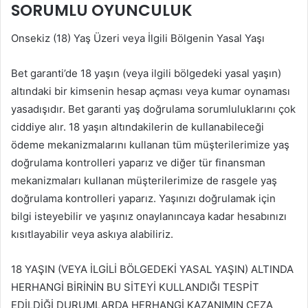
SORUMLU OYUNCULUK
Onsekiz (18) Yaş Üzeri veya İlgili Bölgenin Yasal Yaşı
Bet garanti’de 18 yaşın (veya ilgili bölgedeki yasal yaşın)
altındaki bir kimsenin hesap açması veya kumar oynaması
yasadışıdır. Bet garanti yaş doğrulama sorumluluklarını çok
ciddiye alır. 18 yaşın altındakilerin de kullanabileceği
ödeme mekanizmalarını kullanan tüm müşterilerimize yaş
doğrulama kontrolleri yaparız ve diğer tür finansman
mekanizmaları kullanan müşterilerimize de rasgele yaş
doğrulama kontrolleri yaparız. Yaşınızı doğrulamak için
bilgi isteyebilir ve yaşınız onaylanıncaya kadar hesabınızı
kısıtlayabilir veya askıya alabiliriz.
18 YAŞIN (VEYA İLGİLİ BÖLGEDEKİ YASAL YAŞIN) ALTINDA
HERHANGİ BİRİNİN BU SİTEYİ KULLANDIĞI TESPİT
EDİLDİĞİ DURUMLARDA HERHANGİ KAZANIMIN CEZA