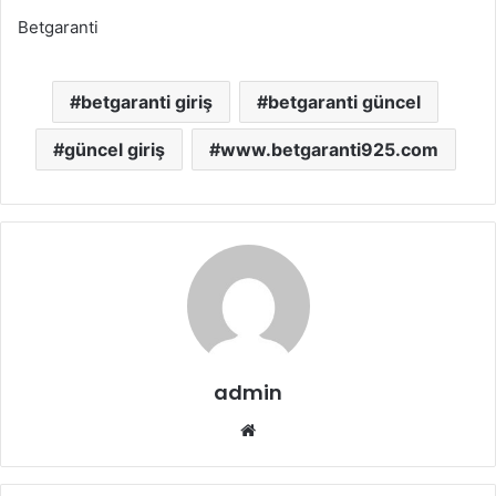
Betgaranti
betgaranti giriş
betgaranti güncel
güncel giriş
www.betgaranti925.com
admin
Web
sitesi