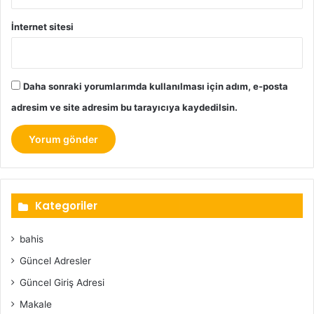
İnternet sitesi
Daha sonraki yorumlarımda kullanılması için adım, e-posta
adresim ve site adresim bu tarayıcıya kaydedilsin.
Kategoriler
bahis
Güncel Adresler
Güncel Giriş Adresi
Makale