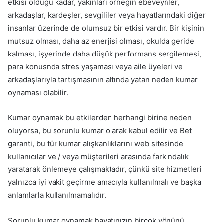
etkisi olduğu kadar, yakınları örneğin ebeveynler,
arkadaşlar, kardeşler, sevgililer veya hayatlarındaki diğer
insanlar üzerinde de olumsuz bir etkisi vardır. Bir kişinin
mutsuz olması, daha az enerjisi olması, okulda geride
kalması, işyerinde daha düşük performans sergilemesi,
para konusnda stres yaşaması veya aile üyeleri ve
arkadaşlarıyla tartışmasının altında yatan neden kumar
oynaması olabilir.
Kumar oynamak bu etkilerden herhangi birine neden
oluyorsa, bu sorunlu kumar olarak kabul edilir ve Bet
garanti, bu tür kumar alışkanlıklarını web sitesinde
kullanıcılar ve / veya müşterileri arasında farkındalık
yaratarak önlemeye çalışmaktadır, çünkü site hizmetleri
yalnızca iyi vakit geçirme amacıyla kullanılmalı ve başka
anlamlarla kullanılmamalıdır.
Sorunlu kumar oynamak hayatınızın birçok yönünü