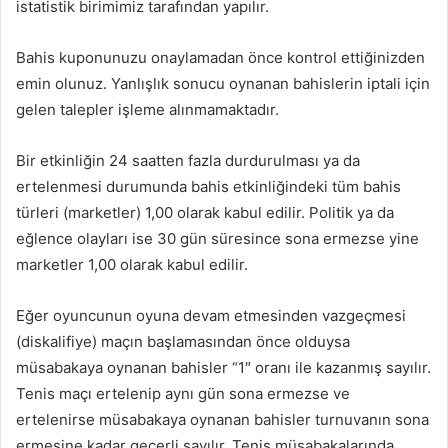
istatistik birimimiz tarafından yapılır.
Bahis kuponunuzu onaylamadan önce kontrol ettiğinizden
emin olunuz. Yanlışlık sonucu oynanan bahislerin iptali için
gelen talepler işleme alınmamaktadır.
Bir etkinliğin 24 saatten fazla durdurulması ya da
ertelenmesi durumunda bahis etkinliğindeki tüm bahis
türleri (marketler) 1,00 olarak kabul edilir. Politik ya da
eğlence olayları ise 30 gün süresince sona ermezse yine
marketler 1,00 olarak kabul edilir.
Eğer oyuncunun oyuna devam etmesinden vazgeçmesi
(diskalifiye) maçın başlamasından önce olduysa
müsabakaya oynanan bahisler “1″ oranı ile kazanmış sayılır.
Tenis maçı ertelenip aynı gün sona ermezse ve
ertelenirse müsabakaya oynanan bahisler turnuvanın sona
ermesine kadar geçerli sayılır. Tenis müsabakalarında