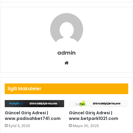
admin
Web
sitesi
İlgili Makaleler
Güncel Giriş Adresi |
Güncel Giriş Adresi |
www.padisahbet741.com
www.betpark1021.com
Eylül 5, 2025
Mayıs 30, 2025