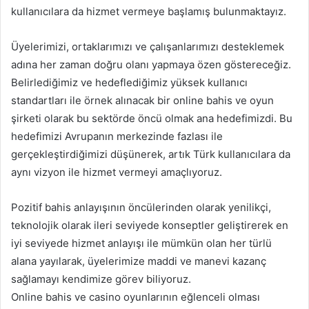
kullanıcılara da hizmet vermeye başlamış bulunmaktayız.
Üyelerimizi, ortaklarımızı ve çalışanlarımızı desteklemek
adına her zaman doğru olanı yapmaya özen göstereceğiz.
Belirlediğimiz ve hedeflediğimiz yüksek kullanıcı
standartları ile örnek alınacak bir online bahis ve oyun
şirketi olarak bu sektörde öncü olmak ana hedefimizdi. Bu
hedefimizi Avrupanın merkezinde fazlası ile
gerçekleştirdiğimizi düşünerek, artık Türk kullanıcılara da
aynı vizyon ile hizmet vermeyi amaçlıyoruz.
Pozitif bahis anlayışının öncülerinden olarak yenilikçi,
teknolojik olarak ileri seviyede konseptler geliştirerek en
iyi seviyede hizmet anlayışı ile mümkün olan her türlü
alana yayılarak, üyelerimize maddi ve manevi kazanç
sağlamayı kendimize görev biliyoruz.
Online bahis ve casino oyunlarının eğlenceli olması