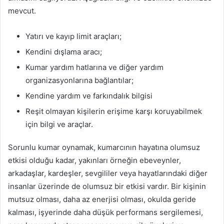
mevcut.
Yatırı ve kayıp limit araçları;
Kendini dışlama aracı;
Kumar yardım hatlarına ve diğer yardım
organizasyonlarına bağlantılar;
Kendine yardım ve farkındalık bilgisi
Reşit olmayan kişilerin erişime karşı koruyabilmek
için bilgi ve araçlar.
Sorunlu kumar oynamak, kumarcının hayatına olumsuz
etkisi olduğu kadar, yakınları örneğin ebeveynler,
arkadaşlar, kardeşler, sevgililer veya hayatlarındaki diğer
insanlar üzerinde de olumsuz bir etkisi vardır. Bir kişinin
mutsuz olması, daha az enerjisi olması, okulda geride
kalması, işyerinde daha düşük performans sergilemesi,