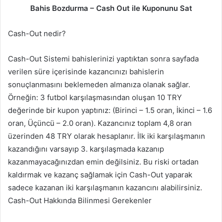
Bahis Bozdurma – Cash Out ile Kuponunu Sat
Cash-Out nedir?
Cash-Out Sistemi bahislerinizi yaptıktan sonra sayfada
verilen süre içerisinde kazancınızı bahislerin
sonuçlanmasını beklemeden almanıza olanak sağlar.
Örneğin: 3 futbol karşılaşmasından oluşan 10 TRY
değerinde bir kupon yaptınız: (Birinci – 1.5 oran, İkinci – 1.6
oran, Üçüncü – 2.0 oran). Kazancınız toplam 4,8 oran
üzerinden 48 TRY olarak hesaplanır. İlk iki karşılaşmanın
kazandığını varsayıp 3. karşılaşmada kazanıp
kazanmayacağınızdan emin değilsiniz. Bu riski ortadan
kaldırmak ve kazanç sağlamak için Cash-Out yaparak
sadece kazanan iki karşılaşmanın kazancını alabilirsiniz.
Cash-Out Hakkında Bilinmesi Gerekenler