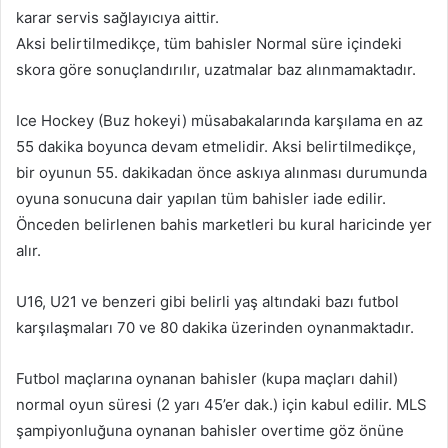
karar servis sağlayıcıya aittir.
Aksi belirtilmedikçe, tüm bahisler Normal süre içindeki
skora göre sonuçlandırılır, uzatmalar baz alınmamaktadır.
Ice Hockey (Buz hokeyi) müsabakalarında karşılama en az
55 dakika boyunca devam etmelidir. Aksi belirtilmedikçe,
bir oyunun 55. dakikadan önce askıya alınması durumunda
oyuna sonucuna dair yapılan tüm bahisler iade edilir.
Önceden belirlenen bahis marketleri bu kural haricinde yer
alır.
U16, U21 ve benzeri gibi belirli yaş altındaki bazı futbol
karşılaşmaları 70 ve 80 dakika üzerinden oynanmaktadır.
Futbol maçlarına oynanan bahisler (kupa maçları dahil)
normal oyun süresi (2 yarı 45’er dak.) için kabul edilir. MLS
şampiyonluğuna oynanan bahisler overtime göz önüne