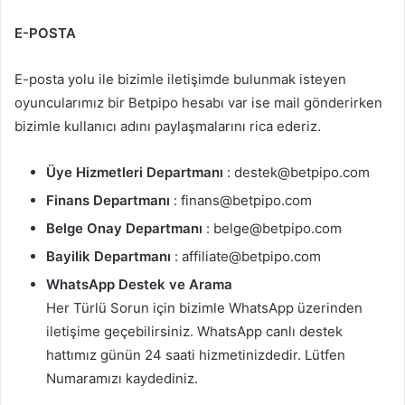
E-POSTA
E-posta yolu ile bizimle iletişimde bulunmak isteyen
oyuncularımız bir Betpipo hesabı var ise mail gönderirken
bizimle kullanıcı adını paylaşmalarını rica ederiz.
Üye Hizmetleri Departmanı
:
destek@betpipo.com
Finans Departmanı
:
finans@betpipo.com
Belge Onay Departmanı
:
belge@betpipo.com
Bayilik Departmanı
:
affiliate@betpipo.com
WhatsApp Destek ve Arama
Her Türlü Sorun için bizimle WhatsApp üzerinden
iletişime geçebilirsiniz. WhatsApp canlı destek
hattımız günün 24 saati hizmetinizdedir. Lütfen
Numaramızı kaydediniz.