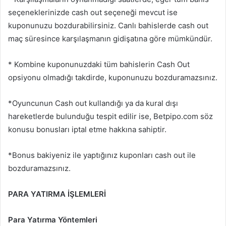
seçeneklerinizde cash out seçeneği mevcut ise
kuponunuzu bozdurabilirsiniz. Canlı bahislerde cash out
maç süresince karşılaşmanın gidişatına göre mümkündür.
* Kombine kuponunuzdaki tüm bahislerin Cash Out
opsiyonu olmadığı takdirde, kuponunuzu bozduramazsınız.
*Oyuncunun Cash out kullandığı ya da kural dışı
hareketlerde bulunduğu tespit edilir ise, Betpipo.com söz
konusu bonusları iptal etme hakkına sahiptir.
*Bonus bakiyeniz ile yaptığınız kuponları cash out ile
bozduramazsınız.
PARA YATIRMA İŞLEMLERİ
Para Yatırma Yöntemleri