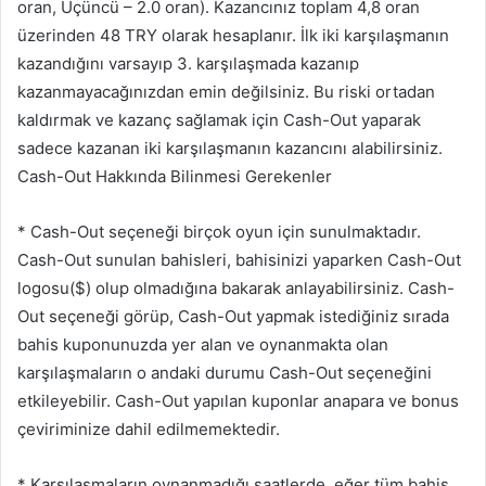
oran, Üçüncü – 2.0 oran). Kazancınız toplam 4,8 oran
üzerinden 48 TRY olarak hesaplanır. İlk iki karşılaşmanın
kazandığını varsayıp 3. karşılaşmada kazanıp
kazanmayacağınızdan emin değilsiniz. Bu riski ortadan
kaldırmak ve kazanç sağlamak için Cash-Out yaparak
sadece kazanan iki karşılaşmanın kazancını alabilirsiniz.
Cash-Out Hakkında Bilinmesi Gerekenler
* Cash-Out seçeneği birçok oyun için sunulmaktadır.
Cash-Out sunulan bahisleri, bahisinizi yaparken Cash-Out
logosu($) olup olmadığına bakarak anlayabilirsiniz. Cash-
Out seçeneği görüp, Cash-Out yapmak istediğiniz sırada
bahis kuponunuzda yer alan ve oynanmakta olan
karşılaşmaların o andaki durumu Cash-Out seçeneğini
etkileyebilir. Cash-Out yapılan kuponlar anapara ve bonus
çeviriminize dahil edilmemektedir.
* Karşılaşmaların oynanmadığı saatlerde, eğer tüm bahis