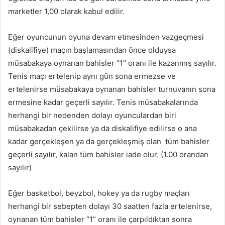
marketler 1,00 olarak kabul edilir.
Eğer oyuncunun oyuna devam etmesinden vazgeçmesi
(diskalifiye) maçın başlamasından önce olduysa
müsabakaya oynanan bahisler “1″ oranı ile kazanmış sayılır.
Tenis maçı ertelenip aynı gün sona ermezse ve
ertelenirse müsabakaya oynanan bahisler turnuvanın sona
ermesine kadar geçerli sayılır. Tenis müsabakalarında
herhangi bir nedenden dolayı oyunculardan biri
müsabakadan çekilirse ya da diskalifiye edilirse o ana
kadar gerçekleşen ya da gerçekleşmiş olan tüm bahisler
geçerli sayılır, kalan tüm bahisler iade olur. (1.00 orandan
sayılır)
Eğer basketbol, beyzbol, hokey ya da rugby maçları
herhangi bir sebepten dolayı 30 saatten fazla ertelenirse,
oynanan tüm bahisler “1” oranı ile çarpıldıktan sonra