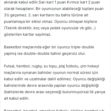
alınarak kabul edilir.Sarı kart 1 puan Kırmızı kart 2 puan
olarak hesaplanır. Bir oyuncunun alabileceği toplam puan
3’ü geçemez. 2. sarı kartların bu bahis türüne ait
puanlamaya bir etkisi olmaz. Oyuncu olmayan kişilere
(Teknik direktör, koç veya yedek oyuncular vb gibi…)
gösterilen kartlar sayılmaz.
Basketbol maçlarında eğer bir oyuncu triple-double
yapmış ise double-double bahisi geçersiz olur.
Futsal, hentbol, rugby, su topu, plaj futbolu, çim hokeyi
maçlarına oynanan bahisler oyunun normal süresi için
kabul edilir ve uzatmalar dahil edilmez. Oyuncu değişikliği
bahislerinde devre arasında yapılan oyuncu değişikliği
(bahislerde devre arası seçeneği bulunmuyorsa) ilk yarıya
ait kabul edilir.
Basketbol, beyzbol, amerikan futbolu, körling, hentbol v.b