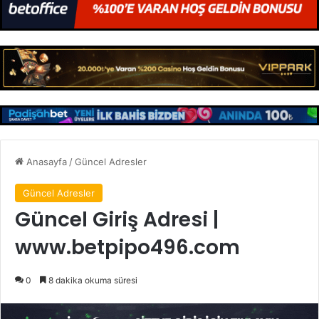
Anasayfa
/
Güncel Adresler
Güncel Adresler
Güncel Giriş Adresi |
www.betpipo496.com
0
8 dakika okuma süresi