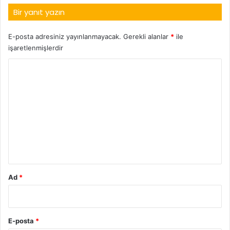
Bir yanıt yazın
E-posta adresiniz yayınlanmayacak.
Gerekli alanlar
*
ile
işaretlenmişlerdir
Y
o
r
u
m
*
Ad
*
E-posta
*