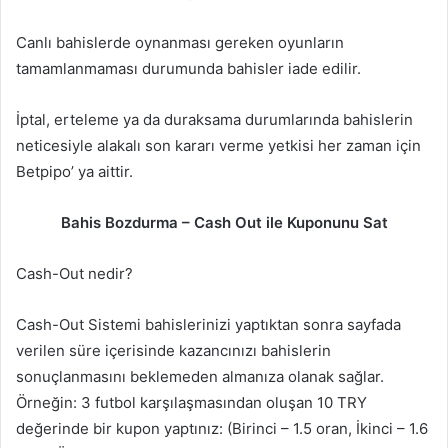
Canlı bahislerde oynanması gereken oyunların
tamamlanmaması durumunda bahisler iade edilir.
İptal, erteleme ya da duraksama durumlarında bahislerin
neticesiyle alakalı son kararı verme yetkisi her zaman için
Betpipo’ ya aittir.
Bahis Bozdurma – Cash Out ile Kuponunu Sat
Cash-Out nedir?
Cash-Out Sistemi bahislerinizi yaptıktan sonra sayfada
verilen süre içerisinde kazancınızı bahislerin
sonuçlanmasını beklemeden almanıza olanak sağlar.
Örneğin: 3 futbol karşılaşmasından oluşan 10 TRY
değerinde bir kupon yaptınız: (Birinci – 1.5 oran, İkinci – 1.6