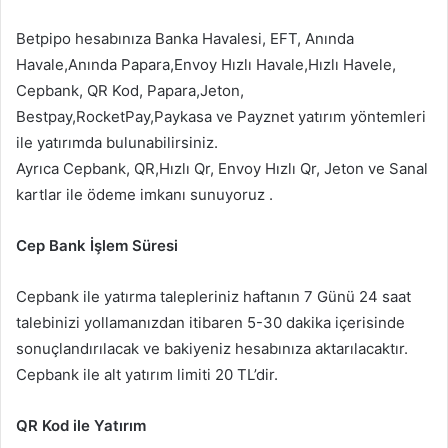
Betpipo hesabınıza Banka Havalesi, EFT, Anında
Havale,Anında Papara,Envoy Hızlı Havale,Hızlı Havele,
Cepbank, QR Kod, Papara,Jeton,
Bestpay,RocketPay,Paykasa ve Payznet yatırım yöntemleri
ile yatırımda bulunabilirsiniz.
Ayrıca Cepbank, QR,Hızlı Qr, Envoy Hızlı Qr, Jeton ve Sanal
kartlar ile ödeme imkanı sunuyoruz .
Cep Bank İşlem Süresi
Cepbank ile yatırma talepleriniz haftanın 7 Günü 24 saat
talebinizi yollamanızdan itibaren 5-30 dakika içerisinde
sonuçlandırılacak ve bakiyeniz hesabınıza aktarılacaktır.
Cepbank ile alt yatırım limiti 20 TL’dir.
QR Kod ile Yatırım