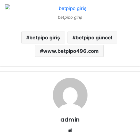
betpipo giriş
betpipo giriş
betpipo güncel
www.betpipo496.com
admin
Web
sitesi