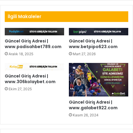
İlgili Makaleler
Güncel Giriş Adresi |
Güncel Giriş Adresi |
www.padisahbet789.com
www.betpipo623.com
Aralık 18, 2025
Mart 27, 2026
Güncel Giriş Adresi |
www.306kolaybet.com
Ekim 27, 2025
Güncel Giriş Adresi |
www.galabet922.com
Kasım 26, 2024