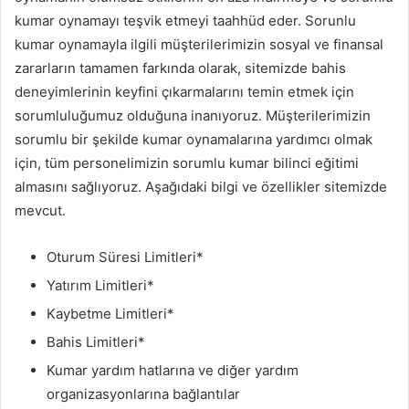
kumar oynamayı teşvik etmeyi taahhüd eder. Sorunlu
kumar oynamayla ilgili müşterilerimizin sosyal ve finansal
zararların tamamen farkında olarak, sitemizde bahis
deneyimlerinin keyfini çıkarmalarını temin etmek için
sorumluluğumuz olduğuna inanıyoruz. Müşterilerimizin
sorumlu bir şekilde kumar oynamalarına yardımcı olmak
için, tüm personelimizin sorumlu kumar bilinci eğitimi
almasını sağlıyoruz. Aşağıdaki bilgi ve özellikler sitemizde
mevcut.
Oturum Süresi Limitleri*
Yatırım Limitleri*
Kaybetme Limitleri*
Bahis Limitleri*
Kumar yardım hatlarına ve diğer yardım
organizasyonlarına bağlantılar