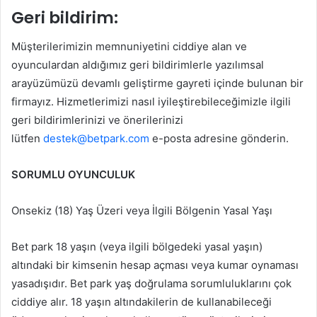
Geri bildirim:
Müşterilerimizin memnuniyetini ciddiye alan ve
oyunculardan aldığımız geri bildirimlerle yazılımsal
arayüzümüzü devamlı geliştirme gayreti içinde bulunan bir
firmayız. Hizmetlerimizi nasıl iyileştirebileceğimizle ilgili
geri bildirimlerinizi ve önerilerinizi
lütfen
destek@betpark.com
e-posta adresine gönderin.
SORUMLU OYUNCULUK
Onsekiz (18) Yaş Üzeri veya İlgili Bölgenin Yasal Yaşı
Bet park 18 yaşın (veya ilgili bölgedeki yasal yaşın)
altındaki bir kimsenin hesap açması veya kumar oynaması
yasadışıdır. Bet park yaş doğrulama sorumluluklarını çok
ciddiye alır. 18 yaşın altındakilerin de kullanabileceği