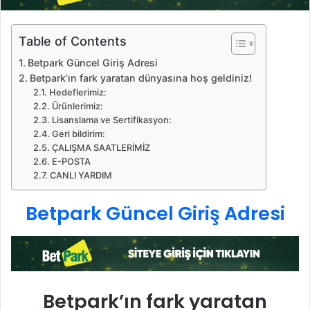
Table of Contents
Betpark Güncel Giriş Adresi
Betpark’ın fark yaratan dünyasına hoş geldiniz!
Hedeflerimiz:
Ürünlerimiz:
Lisanslama ve Sertifikasyon:
Geri bildirim:
ÇALIŞMA SAATLERİMİZ
E-POSTA
CANLI YARDIM
Betpark Güncel Giriş Adresi
Betpark’ın fark yaratan