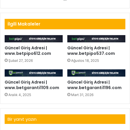
sitesi
İlgili Makaleler
Güncel Giriş Adresi |
Güncel Giriş Adresi |
www.betpipo612.com
www.betpipo537.com
Şubat 27, 2026
Ağustos 18, 2025
Güncel Giriş Adresi |
Güncel Giriş Adresi |
www.betgaranti1109.com
www.betgaranti1196.com
Aralık 4, 2025
Mart 31, 2026
Bir yanıt yazın