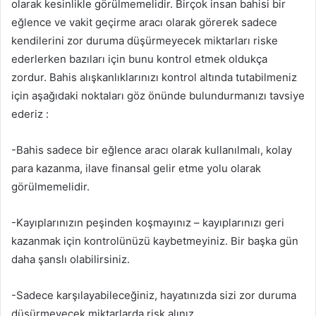
olarak kesinlikle görülmemelidir. Birçok insan bahisi bir
eğlence ve vakit geçirme aracı olarak görerek sadece
kendilerini zor duruma düşürmeyecek miktarları riske
ederlerken bazıları için bunu kontrol etmek oldukça
zordur. Bahis alışkanlıklarınızı kontrol altında tutabilmeniz
için aşağıdaki noktaları göz önünde bulundurmanızı tavsiye
ederiz :
-Bahis sadece bir eğlence aracı olarak kullanılmalı, kolay
para kazanma, ilave finansal gelir etme yolu olarak
görülmemelidir.
-Kayıplarınızın peşinden koşmayınız – kayıplarınızı geri
kazanmak için kontrolünüzü kaybetmeyiniz. Bir başka gün
daha şanslı olabilirsiniz.
-Sadece karşılayabileceğiniz, hayatınızda sizi zor duruma
düşürmeyecek miktarlarda risk alınız