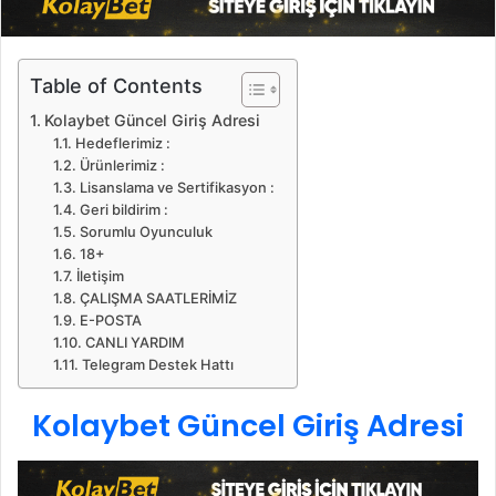
Table of Contents
Kolaybet Güncel Giriş Adresi
Hedeflerimiz :
Ürünlerimiz :
Lisanslama ve Sertifikasyon :
Geri bildirim :
Sorumlu Oyunculuk
18+
İletişim
ÇALIŞMA SAATLERİMİZ
E-POSTA
CANLI YARDIM
Telegram Destek Hattı
Kolaybet Güncel Giriş Adresi