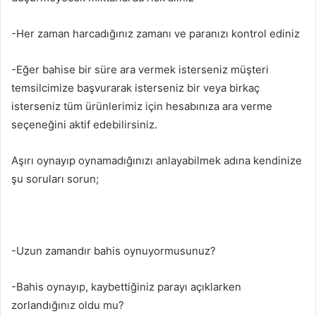
-Her zaman harcadığınız zamanı ve paranızı kontrol ediniz
-Eğer bahise bir süre ara vermek isterseniz müşteri
temsilcimize başvurarak isterseniz bir veya birkaç
isterseniz tüm ürünlerimiz için hesabınıza ara verme
seçeneğini aktif edebilirsiniz.
Aşırı oynayıp oynamadığınızı anlayabilmek adına kendinize
şu soruları sorun;
-Uzun zamandır bahis oynuyormusunuz?
-Bahis oynayıp, kaybettiğiniz parayı açıklarken
zorlandığınız oldu mu?