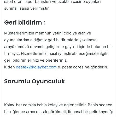
sabit oranlı spor bahisleri ve uzaktan casino oyunları
sunma lisansı verilmiştir.
Geri bildirim :
Müşterilerimizin memnuniyetini ciddiye alan ve
oyunculardan aldığımız geri bildirimlerle yazılımsal
arayüzümüzü devamlı geliştirme gayreti içinde bulunan bir
firmayız. Hizmetlerimizi nasıl iyileştirebileceğimizle ilgili
geri bildirimlerinizi ve önerilerinizi
lütfen
destek
@kolaybet.com
e-posta adresine gönderin.
Sorumlu Oyunculuk
Kolay-bet.com’da bahis kolay ve eğlencelidir. Bahis sadece
bir eğlence aracı olarak görülmeli, finansal bir gelir kaynağı