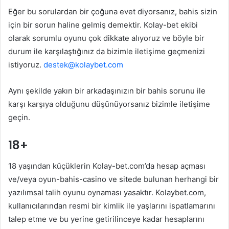
Eğer bu sorulardan bir çoğuna evet diyorsanız, bahis sizin
için bir sorun haline gelmiş demektir. Kolay-bet ekibi
olarak sorumlu oyunu çok dikkate alıyoruz ve böyle bir
durum ile karşılaştığınız da bizimle iletişime geçmenizi
istiyoruz.
destek@kolaybet.com
Aynı şekilde yakın bir arkadaşınızın bir bahis sorunu ile
karşı karşıya olduğunu düşünüyorsanız bizimle iletişime
geçin.
18+
18 yaşından küçüklerin Kolay-bet.com’da hesap açması
ve/veya oyun-bahis-casino ve sitede bulunan herhangi bir
yazılımsal talih oyunu oynaması yasaktır. Kolaybet.com,
kullanıcılarından resmi bir kimlik ile yaşlarını ispatlamarını
talep etme ve bu yerine getirilinceye kadar hesaplarını