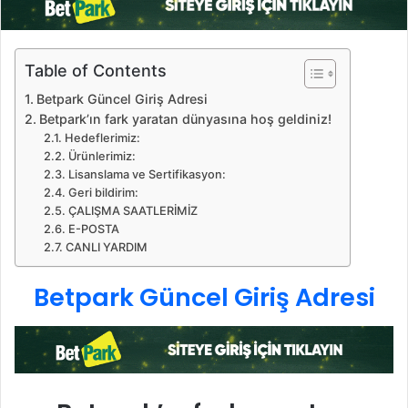
Table of Contents
Betpark Güncel Giriş Adresi
Betpark’ın fark yaratan dünyasına hoş geldiniz!
Hedeflerimiz:
Ürünlerimiz:
Lisanslama ve Sertifikasyon:
Geri bildirim:
ÇALIŞMA SAATLERİMİZ
E-POSTA
CANLI YARDIM
Betpark Güncel Giriş Adresi