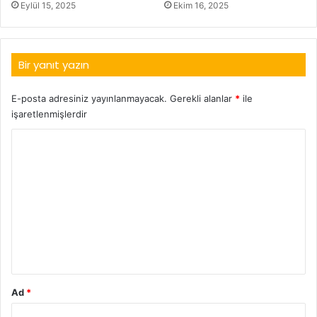
Eylül 15, 2025
Ekim 16, 2025
Bir yanıt yazın
E-posta adresiniz yayınlanmayacak.
Gerekli alanlar
*
ile
işaretlenmişlerdir
Y
o
r
u
m
*
Ad
*