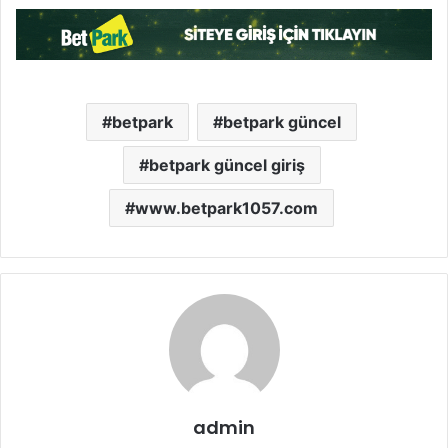
betpark
betpark güncel
betpark güncel giriş
www.betpark1057.com
admin