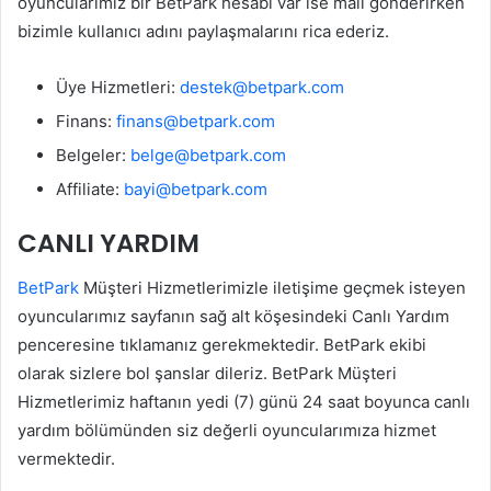
oyuncularımız bir BetPark hesabı var ise mail gönderirken
bizimle kullanıcı adını paylaşmalarını rica ederiz.
Üye Hizmetleri:
destek@betpark.com
Finans:
finans@betpark.com
Belgeler:
belge@betpark.com
Affiliate:
bayi@betpark.com
CANLI YARDIM
BetPark
Müşteri Hizmetlerimizle iletişime geçmek isteyen
oyuncularımız sayfanın sağ alt köşesindeki Canlı Yardım
penceresine tıklamanız gerekmektedir. BetPark ekibi
olarak sizlere bol şanslar dileriz. BetPark Müşteri
Hizmetlerimiz haftanın yedi (7) günü 24 saat boyunca canlı
yardım bölümünden siz değerli oyuncularımıza hizmet
vermektedir.