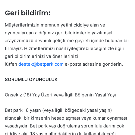
Geri bildirim:
Müşterilerimizin memnuniyetini ciddiye alan ve
oyunculardan aldığımız geri bildirimlerle yazılımsal
arayüzümüzü devamlı geliştirme gayreti içinde bulunan bir
firmayız. Hizmetlerimizi nasıl iyileştirebileceğimizle ilgili
geri bildirimlerinizi ve önerilerinizi
lütfen
destek@betpark.com
e-posta adresine gönderin.
SORUMLU OYUNCULUK
Onsekiz (18) Yaş Üzeri veya İlgili Bölgenin Yasal Yaşı
Bet park 18 yaşın (veya ilgili bölgedeki yasal yaşın)
altındaki bir kimsenin hesap açması veya kumar oynaması
yasadışıdır. Bet park yaş doğrulama sorumluluklarını çok
ciddiye alır. 18 yaşın altındakilerin de kullanabileceği