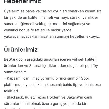
Hedeflerimiz:
Üyelerimize bahis ve casino oyunları oynarken kesintisiz
bir şekilde en kaliteli hizmeti vermeyi, sürekli yenilikler
sunarak eğlenceli vakit geçirmelerini sağlamayı ve
yenilikçi bonus fırsatları ile hiçbir yerde
yakalayamayacakları fırsatları sunmayı hedeflemekteyiz.
Ürünlerimiz:
BetPark.com aşağıdaki unsurları içeren yüksek kaliteli
ürünlerden ve 3. taraf içeriklerinden oluşan bir portföy
sunmaktadır:
– Kapsamlı canlı maç yorumlu birinci sınıf bir Spor
platformu, piyasadaki en kapsamlı bahis tipi ve bahis oranı
teklifleri.
– Blackjack, Rulet, Texas Holdem ve Bakarat’ın canlı
sürümleri dahil olmak üzere geniş yelpazede bir