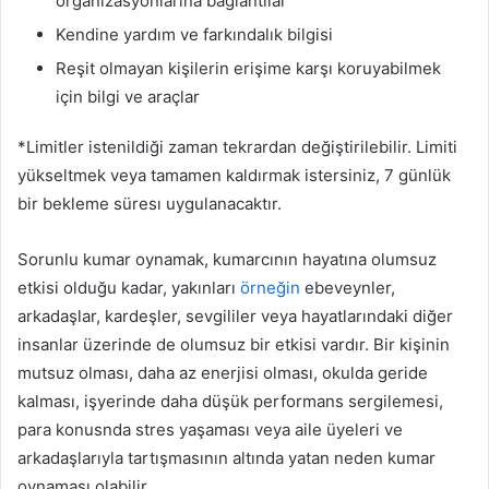
organizasyonlarına bağlantılar
Kendine yardım ve farkındalık bilgisi
Reşit olmayan kişilerin erişime karşı koruyabilmek
için bilgi ve araçlar
*Limitler istenildiği zaman tekrardan değiştirilebilir. Limiti
yükseltmek veya tamamen kaldırmak istersiniz, 7 günlük
bir bekleme süresı uygulanacaktır.
Sorunlu kumar oynamak, kumarcının hayatına olumsuz
etkisi olduğu kadar, yakınları
örneğin
ebeveynler,
arkadaşlar, kardeşler, sevgililer veya hayatlarındaki diğer
insanlar üzerinde de olumsuz bir etkisi vardır. Bir kişinin
mutsuz olması, daha az enerjisi olması, okulda geride
kalması, işyerinde daha düşük performans sergilemesi,
para konusnda stres yaşaması veya aile üyeleri ve
arkadaşlarıyla tartışmasının altında yatan neden kumar
oynaması olabilir.