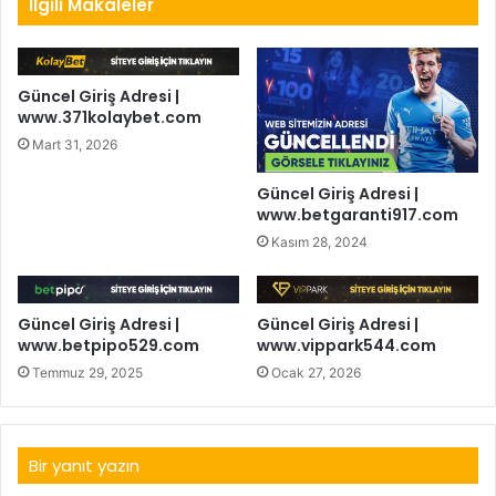
İlgili Makaleler
Güncel Giriş Adresi |
www.371kolaybet.com
Mart 31, 2026
Güncel Giriş Adresi |
www.betgaranti917.com
Kasım 28, 2024
Güncel Giriş Adresi |
Güncel Giriş Adresi |
www.betpipo529.com
www.vippark544.com
Temmuz 29, 2025
Ocak 27, 2026
Bir yanıt yazın