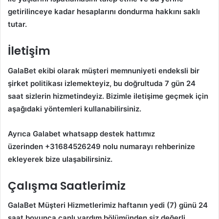
getirilinceye kadar hesaplarını dondurma hakkını saklı
tutar.
İletişim
GalaBet ekibi olarak müşteri memnuniyeti endeksli bir
şirket politikası izlemekteyiz, bu doğrultuda 7 gün 24
saat sizlerin hizmetindeyiz. Bizimle iletişime geçmek için
aşağıdaki yöntemleri kullanabilirsiniz.
Ayrıca Galabet whatsapp destek hattımız
üzerinden +31684526249 nolu numarayı rehberinize
ekleyerek bize ulaşabilirsiniz.
Çalışma Saatlerimiz
GalaBet Müşteri Hizmetlerimiz haftanın yedi (7) günü 24
saat boyunca canlı yardım bölümünden siz değerli