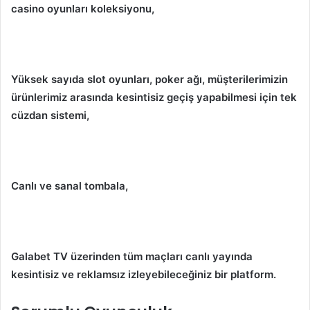
casino oyunları koleksiyonu,
Yüksek sayıda slot oyunları, poker ağı, müşterilerimizin
ürünlerimiz arasında kesintisiz geçiş yapabilmesi için tek
cüzdan sistemi,
Canlı ve sanal tombala,
Galabet TV üzerinden tüm maçları canlı yayında
kesintisiz ve reklamsız izleyebileceğiniz bir platform.