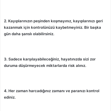
2. Kayıplarınızın peşinden koşmayınız, kayıplarınızı geri
kazanmak için kontrolünüzü kaybetmeyiniz. Bir başka
gün daha şanslı olabilirsiniz.
3. Sadece karşılayabileceğiniz, hayatınızda sizi zor
duruma düşürmeyecek miktarlarda risk alınız.
4. Her zaman harcadığınız zamanı ve paranızı kontrol
ediniz.