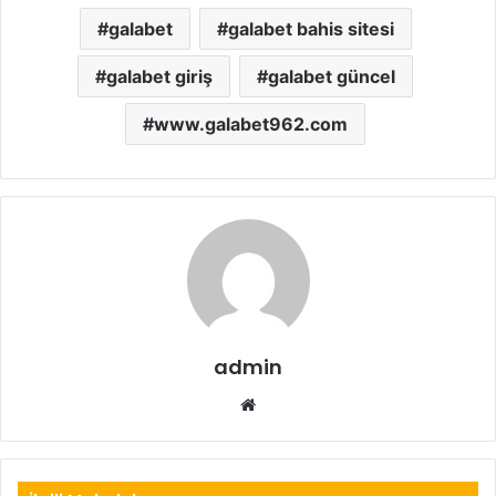
galabet
galabet bahis sitesi
galabet giriş
galabet güncel
www.galabet962.com
admin
Web
sitesi