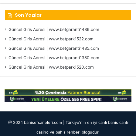
Son Yazılar
Güncel Giriş Adresi | www.betgaranti1486.com
Güncel Giriş Adresi | www.betpark1522.com
Güncel Giriş Adresi | www.betgaranti1485.com
Güncel Giriş Adresi | www.betgaranti1380.com
Güncel Giriş Adresi | www.betpark1520.com
@ 2024 bahisefsaneleri.com | Türkiye'nin en iyi canlı bahis canlı
casino ve bahis rehberi blogudur.