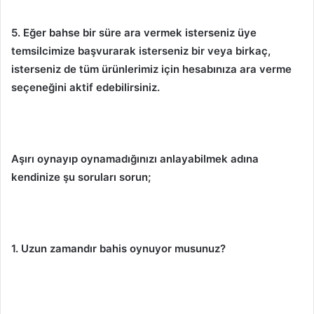
5. Eğer bahse bir süre ara vermek isterseniz üye
temsilcimize başvurarak isterseniz bir veya birkaç,
isterseniz de tüm ürünlerimiz için hesabınıza ara verme
seçeneğini aktif edebilirsiniz.
Aşırı oynayıp oynamadığınızı anlayabilmek adına
kendinize şu soruları sorun;
1. Uzun zamandır bahis oynuyor musunuz?