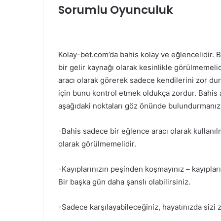
Sorumlu Oyunculuk
Kolay-bet.com’da bahis kolay ve eğlencelidir. B
bir gelir kaynağı olarak kesinlikle görülmemelid
aracı olarak görerek sadece kendilerini zor du
için bunu kontrol etmek oldukça zordur. Bahis al
aşağıdaki noktaları göz önünde bulundurmanızı 
-Bahis sadece bir eğlence aracı olarak kullanıl
olarak görülmemelidir.
-Kayıplarınızın peşinden koşmayınız – kayıplar
Bir başka gün daha şanslı olabilirsiniz.
-Sadece karşılayabileceğiniz, hayatınızda sizi