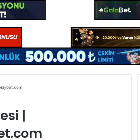
olaybet.com
esi |
et.com