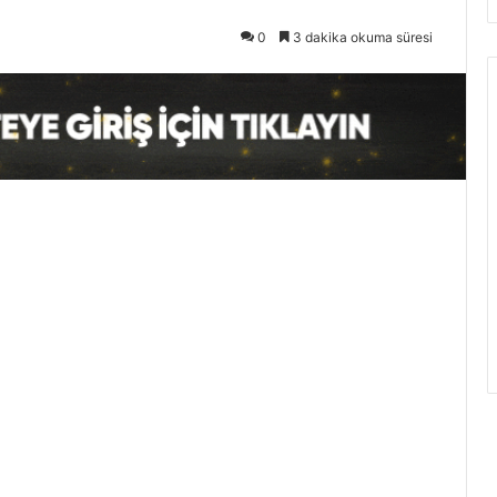
0
3 dakika okuma süresi