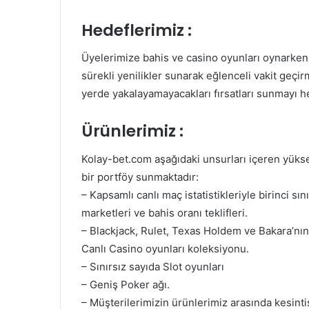
Hedeflerimiz :
Üyelerimize bahis ve casino oyunları oynarken k
sürekli yenilikler sunarak eğlenceli vakit geçirm
yerde yakalayamayacakları fırsatları sunmayı 
Ürünlerimiz :
Kolay-bet.com aşağıdaki unsurları içeren yüksek
bir portföy sunmaktadır:
– Kapsamlı canlı maç istatistikleriyle birinci sı
marketleri ve bahis oranı teklifleri.
– Blackjack, Rulet, Texas Holdem ve Bakara’nın
Canlı Casino oyunları koleksiyonu.
– Sınırsız sayıda Slot oyunları
– Geniş Poker ağı.
– Müşterilerimizin ürünlerimiz arasında kesinti