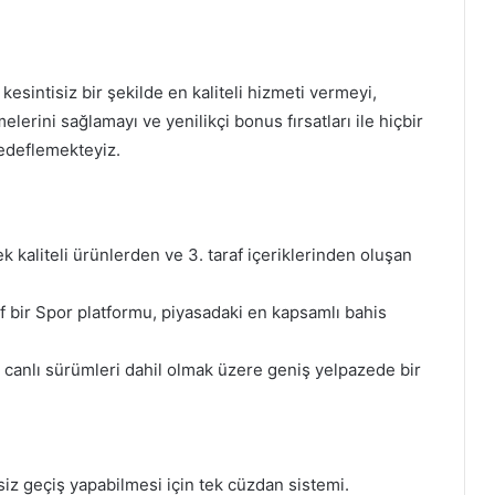
esintisiz bir şekilde en kaliteli hizmeti vermeyi,
elerini sağlamayı ve yenilikçi bonus fırsatları ile hiçbir
hedeflemekteyiz.
 kaliteli ürünlerden ve 3. taraf içeriklerinden oluşan
nıf bir Spor platformu, piyasadaki en kapsamlı bahis
 canlı sürümleri dahil olmak üzere geniş yelpazede bir
siz geçiş yapabilmesi için tek cüzdan sistemi.