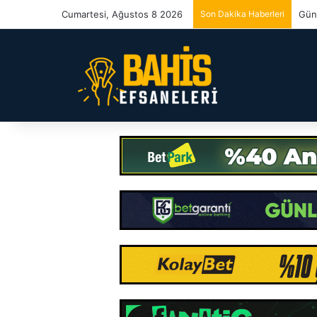
Cumartesi, Ağustos 8 2026
Son Dakika Haberleri
Gün