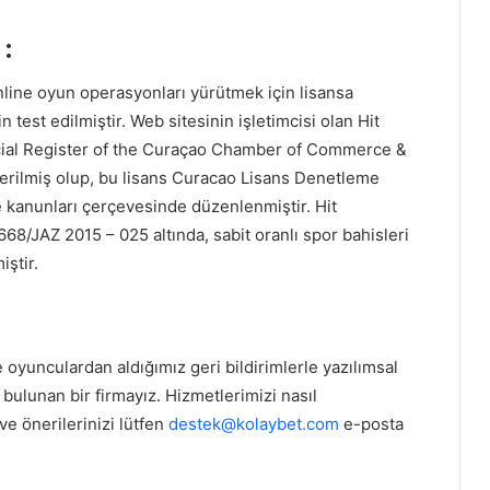
:
line oyun operasyonları yürütmek için lisansa
n test edilmiştir. Web sitesinin işletimcisi olan Hit
cial Register of the Curaçao Chamber of Commerce &
verilmiş olup, bu lisans Curacao Lisans Denetleme
e kanunları çerçevesinde düzenlenmiştir. Hit
668/JAZ 2015 – 025 altında, sabit oranlı spor bahisleri
iştir.
oyunculardan aldığımız geri bildirimlerle yazılımsal
bulunan bir firmayız. Hizmetlerimizi nasıl
 ve önerilerinizi lütfen
destek
@kolaybet.com
e-posta