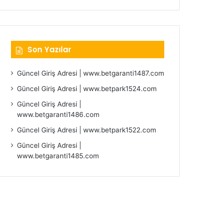
Son Yazılar
Güncel Giriş Adresi | www.betgaranti1487.com
Güncel Giriş Adresi | www.betpark1524.com
Güncel Giriş Adresi |
www.betgaranti1486.com
Güncel Giriş Adresi | www.betpark1522.com
Güncel Giriş Adresi |
www.betgaranti1485.com