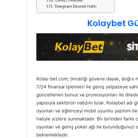
CANLI YARDIM
Telegram Destek Hattı
Kolaybet Gü
Kolay-bet.com; önceliği güvene dayalı, doğru hi
7/24 finansal işlemleri ile geniş yelpazeye sah
güncellenen bonus ve promosyonları ile diledi
yapısıyla sektörün nabzını tutar. Kolaybet adı g
oyunları ve eğlenceyi mobil uyumlu yazılımı i
haliyle sizlere sunmaktadır. Bir birinden farklı 
oyunları ve geniş poker ağı ile bulunduğunuz o
beklemektedir.