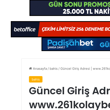
Anasayfa
/
bahis
/
Güncel Giriş Adresi | www.261k
bahis
Güncel Giriş Adr
www.261kolayb