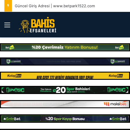
Güncel Giriş Adresi | www.betpark1522.com
Menü