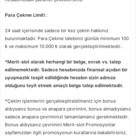
Para Çekme Limiti :
24 saat içerisinde sadece bir kez çekim hakkınız
bulunmaktadır. Para Çekme talebiniz günlük minimum 100
₺ ve maksimum 10.000 ₺ olarak gerçekleştirilmektedir..
*Merit-slot olarak herhangi bir belge, evrak vs. talep
edilmemektedir. Sadece hesabınızda finansal açıdan bir
uyuşmazlık tespit edildiğinde hesabın sizin adınıza
olduğunu teyit etmek amaçlı belge talep edilmektedir.
*Çekim işlemlerini gerçekleştirebilmeniz için bonus
aldıysanız bonus ve anapara çevrimini, bonus almadıysanız
sadece anapara çevriminizi tamamlamanız gerekmektedir.
Bonus aldıysanız çevrimini Merit-slot Promosyonlar
sayfamızdan ilgili promosyonun kurallarına bakabilirsiniz.