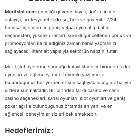
Meritslot.com;
önceliği güvene dayalı, doğru hizmet
anlayışı, profesyonel kadrosu, hızlı ve güvenilir 7/24
finansal işlemleri ile geniş yelpazeye sahip bahis
seçenekleri, yüksek oranları, sürekli güncellenen bonus ve
promosyonları ile dilediğiniz zaman bahis yapmanızı
sağlayacak Hitent alt yapısıyla sektörün nabzını tutar.
Merit slot üyelerine sunduğu kolaylıklarla birbirinden farklı
oyunları ve eğlenceyi mobil uyumlu yazılımı ile
bulunduğunuz her yerden erişim sağlayabileceğiniz haliyle
sizlere sunmaktadır. Bir birinden farklı casino ve canlı
casino seçenekleri, sanal oyunları, slot oyunları ve geniş
poker ağı ile bulunduğunuz ortamda en yeni ve en
eğlenceli deneyimler sizleri beklemektedir.
Hedeflerimiz :