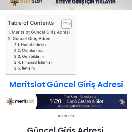
Table of Contents
Meritslot Güncel Giriş Adresi
Güncel Giriş Adresi
Hedeflerimiz :
Ürünlerimiz :
Geri bildirim :
Finansal İşlemler
İletişim
Meritslot Güncel Giriş Adresi
meritslot
Güncel Giriş Adresi