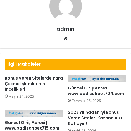
admin
Web
sitesi
İlgili Makaleler
Bonus Veren Sitelerde Para
Çekme İşlemlerinin
Güncel Giriş Adresi |
İncelikleri
www.padisahbet724.com
Mayıs 24, 2025
Temmuz 25, 2025
2023 Yılında En İyi Bonus
Veren Siteler: Kazancınızı
Güncel Giriş Adresi |
Katlayın!
www.padisahbet715.com
Aralık 18, 2024