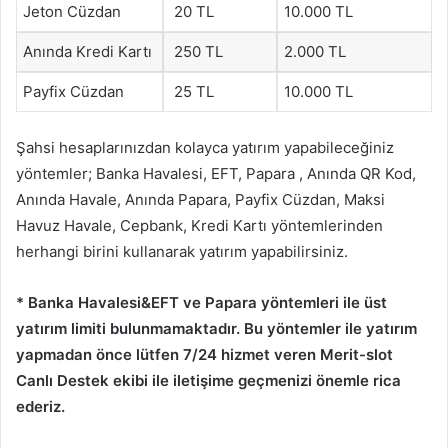
Jeton Cüzdan
20 TL
10.000 TL
Anında Kredi Kartı
250 TL
2.000 TL
Payfix Cüzdan
25 TL
10.000 TL
Şahsi hesaplarınızdan kolayca yatırım yapabileceğiniz
yöntemler; Banka Havalesi, EFT, Papara , Anında QR Kod,
Anında Havale, Anında Papara, Payfix Cüzdan, Maksi
Havuz Havale, Cepbank, Kredi Kartı yöntemlerinden
herhangi birini kullanarak yatırım yapabilirsiniz.
* Banka Havalesi&EFT ve Papara yöntemleri ile üst
yatırım limiti bulunmamaktadır. Bu yöntemler ile yatırım
yapmadan önce lütfen 7/24 hizmet veren Merit-slot
Canlı Destek ekibi ile iletişime geçmenizi önemle rica
ederiz.