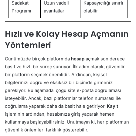
Sadakat
Uzun vadeli
Kapsayıcılığı sınırlı
Programı
avantajlar
olabilir
Hızlı ve Kolay Hesap Açmanın
Yöntemleri
Günümüzde birçok platformda
hesap
açmak son derece
basit ve hızlı bir süreç sunuyor. İlk adım olarak, güvenilir
bir platform seçmek önemlidir. Ardından, kişisel
bilgilerinizi doğru ve eksiksiz bir biçimde girmeniz
gerekiyor. Bu aşamada, çoğu site e-posta doğrulaması
isteyebilir. Ancak, bazı platformlar telefon numarası ile
doğrulama yaparak daha da basit hale getiriyor.
Kayıt
işleminin ardından, hesabınıza giriş yaparak hemen
kullanmaya başlayabilirsiniz. Unutmayın ki, her platformun
güvenlik önlemleri farklılık gösterebilir.