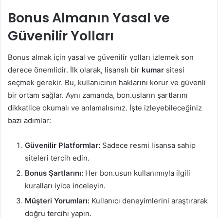
Bonus Almanın Yasal ve
Güvenilir Yolları
Bonus almak için yasal ve güvenilir yolları izlemek son
derece önemlidir. İlk olarak, lisanslı bir
kumar
sitesi
seçmek gerekir. Bu, kullanıcının haklarını korur ve güvenli
bir ortam sağlar. Aynı zamanda, bon.usların şartlarını
dikkatlice okumalı ve anlamalısınız. İşte izleyebileceğiniz
bazı adımlar:
Güvenilir Platformlar:
Sadece resmi lisansa sahip
siteleri tercih edin.
Bonus Şartlarını:
Her bon.usun kullanımıyla ilgili
kuralları iyice inceleyin.
Müşteri Yorumları:
Kullanıcı deneyimlerini araştırarak
doğru tercihi yapın.