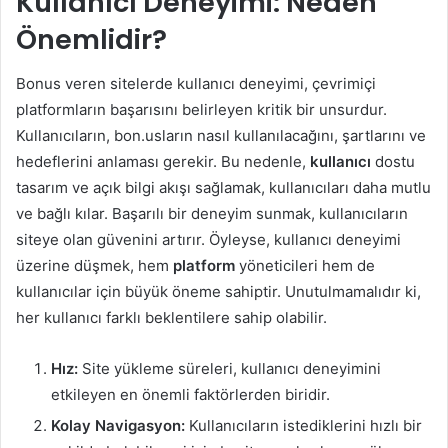
Kullanıcı Deneyimi: Neden
Önemlidir?
Bonus veren sitelerde kullanıcı deneyimi, çevrimiçi
platformların başarısını belirleyen kritik bir unsurdur.
Kullanıcıların, bon.usların nasıl kullanılacağını, şartlarını ve
hedeflerini anlaması gerekir. Bu nedenle,
kullanıcı
dostu
tasarım ve açık bilgi akışı sağlamak, kullanıcıları daha mutlu
ve bağlı kılar. Başarılı bir deneyim sunmak, kullanıcıların
siteye olan güvenini artırır. Öyleyse, kullanıcı deneyimi
üzerine düşmek, hem
platform
yöneticileri hem de
kullanıcılar için büyük öneme sahiptir. Unutulmamalıdır ki,
her kullanıcı farklı beklentilere sahip olabilir.
Hız:
Site yükleme süreleri, kullanıcı deneyimini
etkileyen en önemli faktörlerden biridir.
Kolay Navigasyon:
Kullanıcıların istediklerini hızlı bir