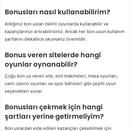
Bonusları nasıl kullanabilirim?
Aldığınız bon.usları belirli oyunlarda kullanabilir ve
kazançlarınızı artırabilirsiniz. Ancak her bon.usun kullanım
şartlarını dikkatlice okumanız önemlidir.
Bonus veren sitelerde hangi
oyunlar oynanabilir?
Çoğu bon.us veren site, slot makineleri, masa oyunları,
canlı casino oyunları ve spor bahisleri gibi çeşitli oyun
seçenekleri sunar.
Bonusları çekmek için hangi
şartları yerine getirmeliyim?
Bon.uslardan elde edilen kazançları çekebilmek için