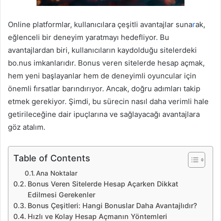
Online platformlar, kullanıcılara çeşitli avantajlar suna
r
ak,
eğlenceli bir deneyim yaratmayı hedefliyor. Bu
avantajlardan biri, kullanıcıların kaydolduğu sitelerdeki
bo.nus imkanlarıdır. Bonus veren sitelerde hesap açmak,
hem yeni başlayanlar hem de deneyimli oyuncular için
önemli fırsatlar barındırıyor. Ancak, doğru adımları takip
etmek gerekiyor. Şimdi, bu sürecin nasıl daha verimli hale
getirileceğine dair ipuçlarına ve sağlayacağı avantajlara
göz atalım.
Table of Contents
Ana Noktalar
Bonus Veren Sitelerde Hesap Açarken Dikkat
Edilmesi Gerekenler
Bonus Çeşitleri: Hangi Bonuslar Daha Avantajlıdır?
Hızlı ve Kolay Hesap Açmanın Yöntemleri