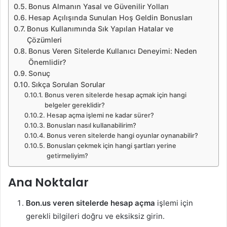
Bonus Almanın Yasal ve Güvenilir Yolları
Hesap Açılışında Sunulan Hoş Geldin Bonusları
Bonus Kullanımında Sık Yapılan Hatalar ve
Çözümleri
Bonus Veren Sitelerde Kullanıcı Deneyimi: Neden
Önemlidir?
Sonuç
Sıkça Sorulan Sorular
Bonus veren sitelerde hesap açmak için hangi
belgeler gereklidir?
Hesap açma işlemi ne kadar sürer?
Bonusları nasıl kullanabilirim?
Bonus veren sitelerde hangi oyunlar oynanabilir?
Bonusları çekmek için hangi şartları yerine
getirmeliyim?
Ana Noktalar
Bon.us veren sitelerde hesap açma
işlemi için
gerekli bilgileri doğru ve eksiksiz girin.