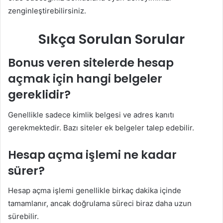
zenginleştirebilirsiniz.
Sıkça Sorulan Sorular
Bonus veren sitelerde hesap
açmak için hangi belgeler
gereklidir?
Genellikle sadece kimlik belgesi ve adres kanıtı
gerekmektedir. Bazı siteler ek belgeler talep edebilir.
Hesap açma işlemi ne kadar
sürer?
Hesap açma işlemi genellikle birkaç dakika içinde
tamamlanır, ancak doğrulama süreci biraz daha uzun
sürebilir.