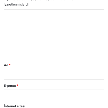
işaretlenmişlerdir
Y
o
r
u
m
*
Ad
*
E-posta
*
İnternet sitesi