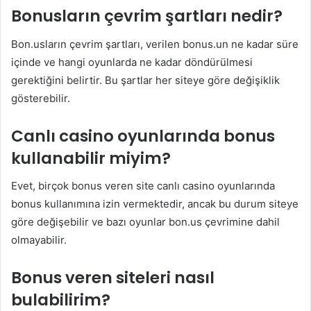
Bonusların çevrim şartları nedir?
Bon.usların çevrim şartları, verilen bonus.un ne kadar süre
içinde ve hangi oyunlarda ne kadar döndürülmesi
gerektiğini belirtir. Bu şartlar her siteye göre değişiklik
gösterebilir.
Canlı casino oyunlarında bonus
kullanabilir miyim?
Evet, birçok bonus veren site canlı casino oyunlarında
bonus kullanımına izin vermektedir, ancak bu durum siteye
göre değişebilir ve bazı oyunlar bon.us çevrimine dahil
olmayabilir.
Bonus veren siteleri nasıl
bulabilirim?