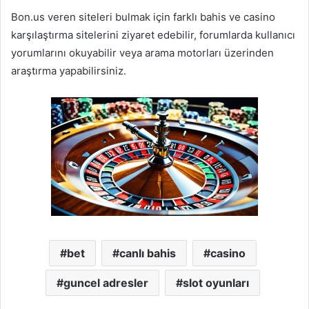
Bon.us veren siteleri bulmak için farklı bahis ve casino
karşılaştırma sitelerini ziyaret edebilir, forumlarda kullanıcı
yorumlarını okuyabilir veya arama motorları üzerinden
araştırma yapabilirsiniz.
bet
canlı bahis
casino
guncel adresler
slot oyunları