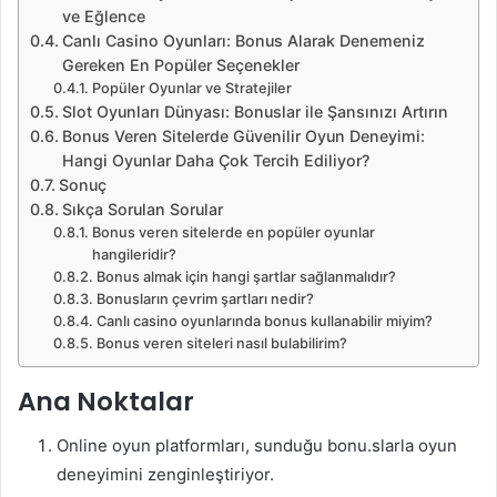
ve Eğlence
Canlı Casino Oyunları: Bonus Alarak Denemeniz
Gereken En Popüler Seçenekler
Popüler Oyunlar ve Stratejiler
Slot Oyunları Dünyası: Bonuslar ile Şansınızı Artırın
Bonus Veren Sitelerde Güvenilir Oyun Deneyimi:
Hangi Oyunlar Daha Çok Tercih Ediliyor?
Sonuç
Sıkça Sorulan Sorular
Bonus veren sitelerde en popüler oyunlar
hangileridir?
Bonus almak için hangi şartlar sağlanmalıdır?
Bonusların çevrim şartları nedir?
Canlı casino oyunlarında bonus kullanabilir miyim?
Bonus veren siteleri nasıl bulabilirim?
Ana Noktalar
Online oyun platformları, sunduğu bonu.slarla oyun
deneyimini zenginleştiriyor.