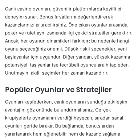
Canlı casino oyunları, güvenilir platformlarda keyifli bir
deneyim sunar. Bonus fırsatlarını değerlendirerek
kazançlarınızı artırabilirsiniz. Öne çıkan oyunlar arasında,
poker ve rulet aynı zamanda ilgi çekici stratejiler gerektirir.
Ancak, her oyunun dinamikleri farklıdır; bu nedenle hangi
oyunu seçeceğiniz önemli. Düşük riskli seçenekler, yeni
başlayanlar için uygundur. Diğer yandan, yüksek kazanma
potansiyeli taşıyanlar ise tecrübeli oyunculara hitap eder.
Unutmayın, akıllı seçimler her zaman kazandırır.
Popüler Oyunlar ve Stratejiler
Oyunları keşfederken, canlı oyunların sunduğu etkileşim
avantajını göz önünde bulundurmalısınız. Gerçek
krupiyelerle oynamanın verdiği heyecan, sıradan sanal
oyunları geride bırakır. Bu bağlamda, bonu.slardan
yararlanarak hem eğlenebilir hem de kazanç sağlama