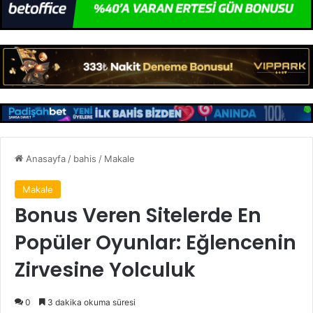
Anasayfa
/
bahis
/
Makale
Makale
Bonus Veren Sitelerde En
Popüler Oyunlar: Eğlencenin
Zirvesine Yolculuk
0
3 dakika okuma süresi