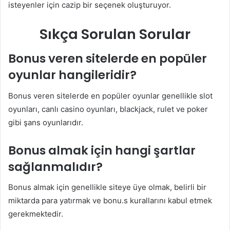
isteyenler için cazip bir seçenek oluşturuyor.
Sıkça Sorulan Sorular
Bonus veren sitelerde en popüler
oyunlar hangileridir?
Bonus veren sitelerde en popüler oyunlar genellikle slot
oyunları, canlı casino oyunları, blackjack, rulet ve poker
gibi şans oyunlarıdır.
Bonus almak için hangi şartlar
sağlanmalıdır?
Bonus almak için genellikle siteye üye olmak, belirli bir
miktarda para yatırmak ve bonu.s kurallarını kabul etmek
gerekmektedir.