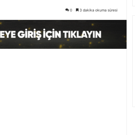
0
3 dakika okuma süresi