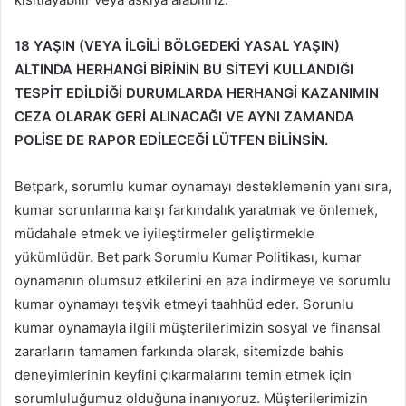
18 YAŞIN (VEYA İLGİLİ BÖLGEDEKİ YASAL YAŞIN)
ALTINDA HERHANGİ BİRİNİN BU SİTEYİ KULLANDIĞI
TESPİT EDİLDİĞİ DURUMLARDA HERHANGİ KAZANIMIN
CEZA OLARAK GERİ ALINACAĞI VE AYNI ZAMANDA
POLİSE DE RAPOR EDİLECEĞİ LÜTFEN BİLİNSİN.
Betpark, sorumlu kumar oynamayı desteklemenin yanı sıra,
kumar sorunlarına karşı farkındalık yaratmak ve önlemek,
müdahale etmek ve iyileştirmeler geliştirmekle
yükümlüdür. Bet park Sorumlu Kumar Politikası, kumar
oynamanın olumsuz etkilerini en aza indirmeye ve sorumlu
kumar oynamayı teşvik etmeyi taahhüd eder. Sorunlu
kumar oynamayla ilgili müşterilerimizin sosyal ve finansal
zararların tamamen farkında olarak, sitemizde bahis
deneyimlerinin keyfini çıkarmalarını temin etmek için
sorumluluğumuz olduğuna inanıyoruz. Müşterilerimizin