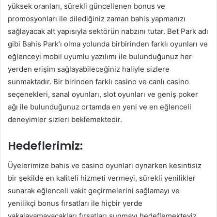
yüksek oranları, sürekli güncellenen bonus ve
promosyonları ile dilediğiniz zaman bahis yapmanızı
sağlayacak alt yapısıyla sektörün nabzını tutar. Bet Park adı
gibi Bahis Park’ı olma yolunda birbirinden farklı oyunları ve
eğlenceyi mobil uyumlu yazılımı ile bulunduğunuz her
yerden erişim sağlayabileceğiniz haliyle sizlere
sunmaktadır. Bir birinden farklı casino ve canlı casino
seçenekleri, sanal oyunları, slot oyunları ve geniş poker
ağı ile bulunduğunuz ortamda en yeni ve en eğlenceli
deneyimler sizleri beklemektedir.
Hedeflerimiz:
Üyelerimize bahis ve casino oyunları oynarken kesintisiz
bir şekilde en kaliteli hizmeti vermeyi, sürekli yenilikler
sunarak eğlenceli vakit geçirmelerini sağlamayı ve
yenilikçi bonus fırsatları ile hiçbir yerde
yakalayamayacakları fırsatları sunmayı hedeflemekteyiz.