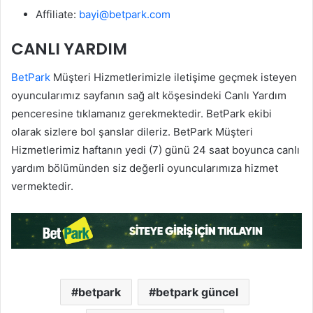
Affiliate:
bayi@betpark.com
CANLI YARDIM
BetPark
Müşteri Hizmetlerimizle iletişime geçmek isteyen
oyuncularımız sayfanın sağ alt köşesindeki Canlı Yardım
penceresine tıklamanız gerekmektedir. BetPark ekibi
olarak sizlere bol şanslar dileriz. BetPark Müşteri
Hizmetlerimiz haftanın yedi (7) günü 24 saat boyunca canlı
yardım bölümünden siz değerli oyuncularımıza hizmet
vermektedir.
betpark
betpark güncel