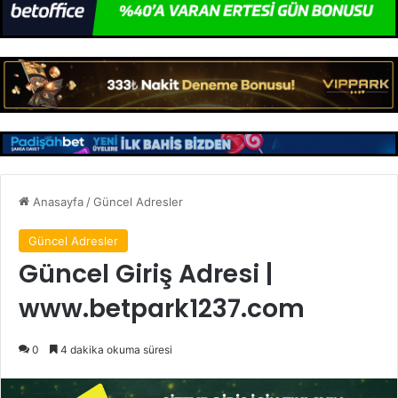
Anasayfa
/
Güncel Adresler
Güncel Adresler
Güncel Giriş Adresi |
www.betpark1237.com
0
4 dakika okuma süresi