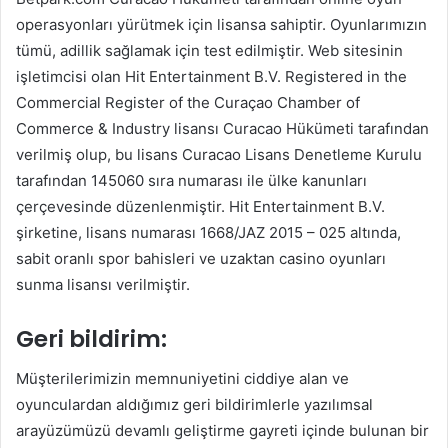
operasyonları yürütmek için lisansa sahiptir. Oyunlarımızın
tümü, adillik sağlamak için test edilmiştir. Web sitesinin
işletimcisi olan Hit Entertainment B.V. Registered in the
Commercial Register of the Curaçao Chamber of
Commerce & Industry lisansı Curacao Hükümeti tarafından
verilmiş olup, bu lisans Curacao Lisans Denetleme Kurulu
tarafından 145060 sıra numarası ile ülke kanunları
çerçevesinde düzenlenmiştir. Hit Entertainment B.V.
şirketine, lisans numarası 1668/JAZ 2015 – 025 altında,
sabit oranlı spor bahisleri ve uzaktan casino oyunları
sunma lisansı verilmiştir.
Geri bildirim:
Müşterilerimizin memnuniyetini ciddiye alan ve
oyunculardan aldığımız geri bildirimlerle yazılımsal
arayüzümüzü devamlı geliştirme gayreti içinde bulunan bir