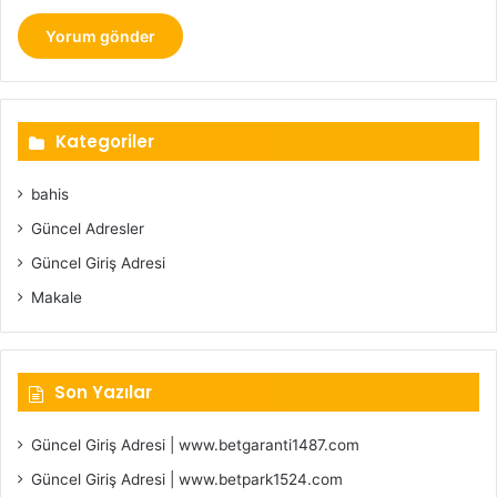
Kategoriler
bahis
Güncel Adresler
Güncel Giriş Adresi
Makale
Son Yazılar
Güncel Giriş Adresi | www.betgaranti1487.com
Güncel Giriş Adresi | www.betpark1524.com