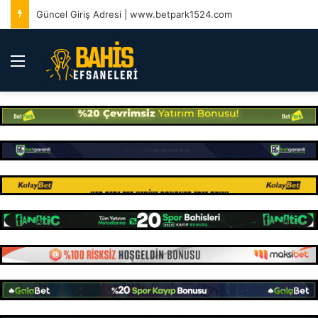
Güncel Giriş Adresi | www.betpark1524.com
Menü