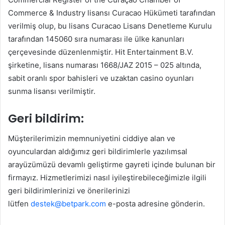
Commerce & Industry lisansı Curacao Hükümeti tarafından
verilmiş olup, bu lisans Curacao Lisans Denetleme Kurulu
tarafından 145060 sıra numarası ile ülke kanunları
çerçevesinde düzenlenmiştir. Hit Entertainment B.V.
şirketine, lisans numarası 1668/JAZ 2015 – 025 altında,
sabit oranlı spor bahisleri ve uzaktan casino oyunları
sunma lisansı verilmiştir.
Geri bildirim:
Müşterilerimizin memnuniyetini ciddiye alan ve
oyunculardan aldığımız geri bildirimlerle yazılımsal
arayüzümüzü devamlı geliştirme gayreti içinde bulunan bir
firmayız. Hizmetlerimizi nasıl iyileştirebileceğimizle ilgili
geri bildirimlerinizi ve önerilerinizi
lütfen
destek@betpark.com
e-posta adresine gönderin.