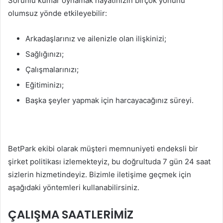
Sorunlu kumar oynamak hayatınızın birçok yönünü
olumsuz yönde etkileyebilir:
Arkadaşlarınız ve ailenizle olan ilişkinizi;
Sağlığınızı;
Çalışmalarınızı;
Eğitiminizı;
Başka şeyler yapmak için harcayacağınız süreyi.
BetPark ekibi olarak müşteri memnuniyeti endeksli bir
şirket politikası izlemekteyiz, bu doğrultuda 7 gün 24 saat
sizlerin hizmetindeyiz. Bizimle iletişime geçmek için
aşağıdaki yöntemleri kullanabilirsiniz.
ÇALIŞMA SAATLERİMİZ