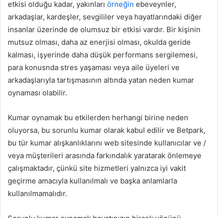
etkisi olduğu kadar, yakınları
örneğin
ebeveynler,
arkadaşlar, kardeşler, sevgililer veya hayatlarındaki diğer
insanlar üzerinde de olumsuz bir etkisi vardır. Bir kişinin
mutsuz olması, daha az enerjisi olması, okulda geride
kalması, işyerinde daha düşük performans sergilemesi,
para konusnda stres yaşaması veya aile üyeleri ve
arkadaşlarıyla tartışmasının altında yatan neden kumar
oynaması olabilir.
Kumar oynamak bu etkilerden herhangi birine neden
oluyorsa, bu sorunlu kumar olarak kabul edilir ve Betpark,
bu tür kumar alışkanlıklarını web sitesinde kullanıcılar ve /
veya müşterileri arasında farkındalık yaratarak önlemeye
çalışmaktadır, çünkü site hizmetleri yalnızca iyi vakit
geçirme amacıyla kullanılmalı ve başka anlamlarla
kullanılmamalıdır.