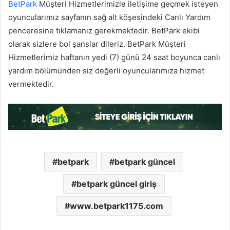
BetPark
Müşteri Hizmetlerimizle iletişime geçmek isteyen
oyuncularımız sayfanın sağ alt köşesindeki Canlı Yardım
penceresine tıklamanız gerekmektedir. BetPark ekibi
olarak sizlere bol şanslar dileriz. BetPark Müşteri
Hizmetlerimiz haftanın yedi (7) günü 24 saat boyunca canlı
yardım bölümünden siz değerli oyuncularımıza hizmet
vermektedir.
betpark
betpark güncel
betpark güncel giriş
www.betpark1175.com