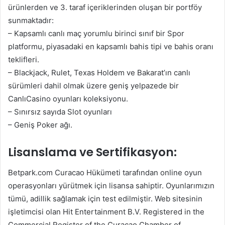
ürünlerden ve 3. taraf içeriklerinden oluşan bir portföy
sunmaktadır:
– Kapsamlı canlı maç yorumlu birinci sınıf bir Spor
platformu, piyasadaki en kapsamlı bahis tipi ve bahis oranı
teklifleri.
– Blackjack, Rulet, Texas Holdem ve Bakarat’ın canlı
sürümleri dahil olmak üzere geniş yelpazede bir
CanlıCasino oyunları koleksiyonu.
– Sınırsız sayıda Slot oyunları
– Geniş Poker ağı.
Lisanslama ve Sertifikasyon:
Betpark.com Curacao Hükümeti tarafından online oyun
operasyonları yürütmek için lisansa sahiptir. Oyunlarımızın
tümü, adillik sağlamak için test edilmiştir. Web sitesinin
işletimcisi olan Hit Entertainment B.V. Registered in the
Commercial Register of the Curaçao Chamber of