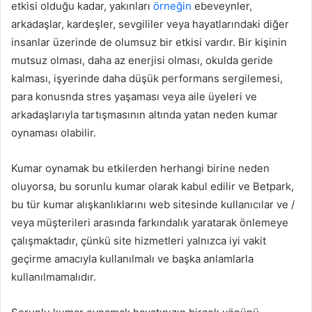
etkisi olduğu kadar, yakınları
örneğin
ebeveynler,
arkadaşlar, kardeşler, sevgililer veya hayatlarındaki diğer
insanlar üzerinde de olumsuz bir etkisi vardır. Bir kişinin
mutsuz olması, daha az enerjisi olması, okulda geride
kalması, işyerinde daha düşük performans sergilemesi,
para konusnda stres yaşaması veya aile üyeleri ve
arkadaşlarıyla tartışmasının altında yatan neden kumar
oynaması olabilir.
Kumar oynamak bu etkilerden herhangi birine neden
oluyorsa, bu sorunlu kumar olarak kabul edilir ve Betpark,
bu tür kumar alışkanlıklarını web sitesinde kullanıcılar ve /
veya müşterileri arasında farkındalık yaratarak önlemeye
çalışmaktadır, çünkü site hizmetleri yalnızca iyi vakit
geçirme amacıyla kullanılmalı ve başka anlamlarla
kullanılmamalıdır.