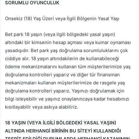
SORUMLU OYUNCULUK
Onsekiz (18) Yaş Üzeri veya İlgili Bölgenin Yasal Yaşı
Bet park 18 yaşın (veya ilgili bölgedeki yasal yaşın)
altındaki bir kimsenin hesap açması veya kumar oynaması
yasadışıdır. Bet park yaş doğrulama sorumluluklarını çok
ciddiye alır. 18 yaşın altındakilerin de kullanabileceği
ödeme mekanizmalarını kullanan tüm müşterilerimize yaş
doğrulama kontrolleri yaparız ve diğer tür finansman
mekanizmaları kullanan müşterilerimize de rasgele yaş
doğrulama kontrolleri yaparız. Yaşınızı doğrulamak için
bilgi isteyebilir ve yaşınız onaylanıncaya kadar hesabınızı
kısıtlayabilir veya askıya alabiliriz.
18 YAŞIN (VEYA İLGİLİ BÖLGEDEKİ YASAL YAŞIN)
ALTINDA HERHANGİ BİRİNİN BU SİTEYİ KULLANDIĞI
TESPİT EDİLDİĞİ DURUMLARDA HERHANGİ KAZANIMIN