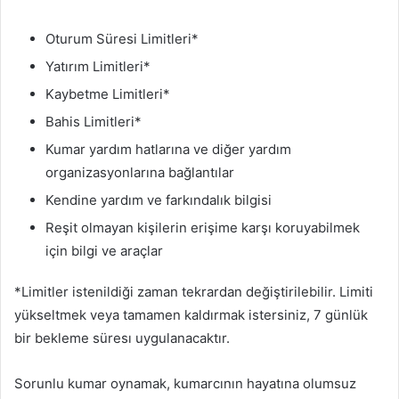
Oturum Süresi Limitleri*
Yatırım Limitleri*
Kaybetme Limitleri*
Bahis Limitleri*
Kumar yardım hatlarına ve diğer yardım
organizasyonlarına bağlantılar
Kendine yardım ve farkındalık bilgisi
Reşit olmayan kişilerin erişime karşı koruyabilmek
için bilgi ve araçlar
*Limitler istenildiği zaman tekrardan değiştirilebilir. Limiti
yükseltmek veya tamamen kaldırmak istersiniz, 7 günlük
bir bekleme süresı uygulanacaktır.
Sorunlu kumar oynamak, kumarcının hayatına olumsuz