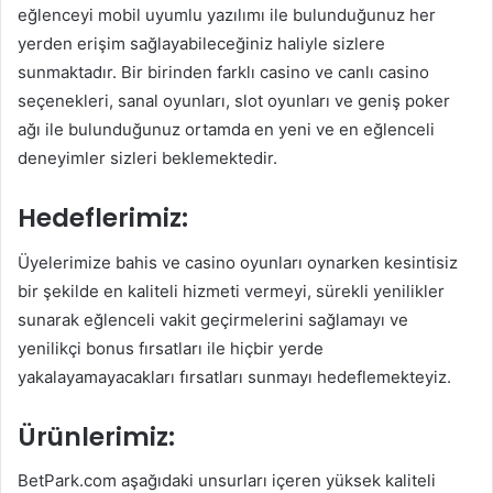
eğlenceyi mobil uyumlu yazılımı ile bulunduğunuz her
yerden erişim sağlayabileceğiniz haliyle sizlere
sunmaktadır. Bir birinden farklı casino ve canlı casino
seçenekleri, sanal oyunları, slot oyunları ve geniş poker
ağı ile bulunduğunuz ortamda en yeni ve en eğlenceli
deneyimler sizleri beklemektedir.
Hedeflerimiz:
Üyelerimize bahis ve casino oyunları oynarken kesintisiz
bir şekilde en kaliteli hizmeti vermeyi, sürekli yenilikler
sunarak eğlenceli vakit geçirmelerini sağlamayı ve
yenilikçi bonus fırsatları ile hiçbir yerde
yakalayamayacakları fırsatları sunmayı hedeflemekteyiz.
Ürünlerimiz:
BetPark.com aşağıdaki unsurları içeren yüksek kaliteli