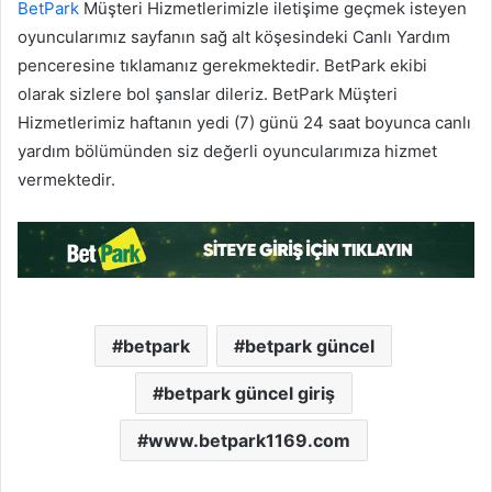
BetPark
Müşteri Hizmetlerimizle iletişime geçmek isteyen
oyuncularımız sayfanın sağ alt köşesindeki Canlı Yardım
penceresine tıklamanız gerekmektedir. BetPark ekibi
olarak sizlere bol şanslar dileriz. BetPark Müşteri
Hizmetlerimiz haftanın yedi (7) günü 24 saat boyunca canlı
yardım bölümünden siz değerli oyuncularımıza hizmet
vermektedir.
betpark
betpark güncel
betpark güncel giriş
www.betpark1169.com