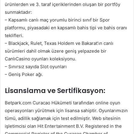
ürünlerden ve 3. taraf içeriklerinden oluşan bir portföy
sunmaktadır:
– Kapsamlı canlı maç yorumlu birinci sınıf bir Spor
platformu, piyasadaki en kapsamlı bahis tipi ve bahis oranı
teklifleri.
– Blackjack, Rulet, Texas Holdem ve Bakarat’ın canlı
sürümleri dahil olmak üzere geniş yelpazede bir
CanlıCasino oyunları koleksiyonu.
– Sınırsız sayıda Slot oyunları
– Geniş Poker ağı.
Lisanslama ve Sertifikasyon:
Betpark.com Curacao Hükümeti tarafından online oyun
operasyonları yürütmek için lisansa sahiptir. Oyunlarımızın
tümü, adillik sağlamak için test edilmiştir. Web sitesinin
işletimcisi olan Hit Entertainment B.V. Registered in the
Commercial Register of the Curaçao Chamber of