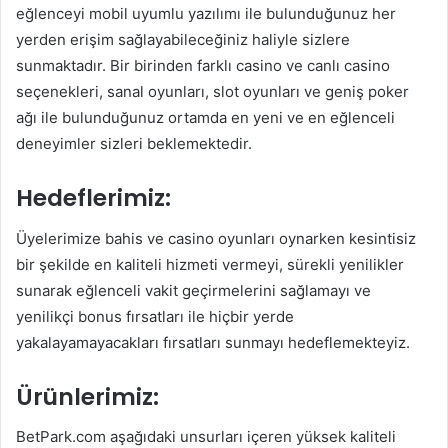
eğlenceyi mobil uyumlu yazılımı ile bulunduğunuz her
yerden erişim sağlayabileceğiniz haliyle sizlere
sunmaktadır. Bir birinden farklı casino ve canlı casino
seçenekleri, sanal oyunları, slot oyunları ve geniş poker
ağı ile bulunduğunuz ortamda en yeni ve en eğlenceli
deneyimler sizleri beklemektedir.
Hedeflerimiz:
Üyelerimize bahis ve casino oyunları oynarken kesintisiz
bir şekilde en kaliteli hizmeti vermeyi, sürekli yenilikler
sunarak eğlenceli vakit geçirmelerini sağlamayı ve
yenilikçi bonus fırsatları ile hiçbir yerde
yakalayamayacakları fırsatları sunmayı hedeflemekteyiz.
Ürünlerimiz:
BetPark.com aşağıdaki unsurları içeren yüksek kaliteli