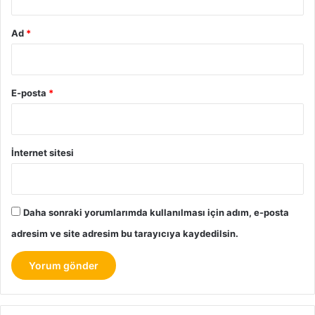
Ad
*
E-posta
*
İnternet sitesi
Daha sonraki yorumlarımda kullanılması için adım, e-posta
adresim ve site adresim bu tarayıcıya kaydedilsin.