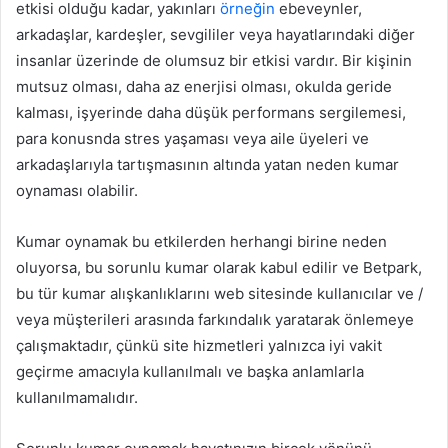
etkisi olduğu kadar, yakınları
örneğin
ebeveynler,
arkadaşlar, kardeşler, sevgililer veya hayatlarındaki diğer
insanlar üzerinde de olumsuz bir etkisi vardır. Bir kişinin
mutsuz olması, daha az enerjisi olması, okulda geride
kalması, işyerinde daha düşük performans sergilemesi,
para konusnda stres yaşaması veya aile üyeleri ve
arkadaşlarıyla tartışmasının altında yatan neden kumar
oynaması olabilir.
Kumar oynamak bu etkilerden herhangi birine neden
oluyorsa, bu sorunlu kumar olarak kabul edilir ve Betpark,
bu tür kumar alışkanlıklarını web sitesinde kullanıcılar ve /
veya müşterileri arasında farkındalık yaratarak önlemeye
çalışmaktadır, çünkü site hizmetleri yalnızca iyi vakit
geçirme amacıyla kullanılmalı ve başka anlamlarla
kullanılmamalıdır.