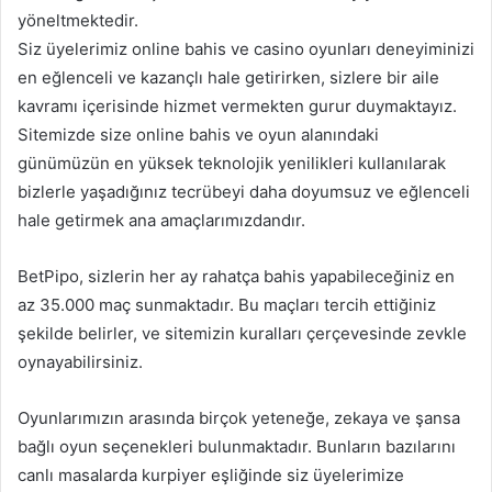
yöneltmektedir.
Siz üyelerimiz online bahis ve casino oyunları deneyiminizi
en eğlenceli ve kazançlı hale getirirken, sizlere bir aile
kavramı içerisinde hizmet vermekten gurur duymaktayız.
Sitemizde size online bahis ve oyun alanındaki
günümüzün en yüksek teknolojik yenilikleri kullanılarak
bizlerle yaşadığınız tecrübeyi daha doyumsuz ve eğlenceli
hale getirmek ana amaçlarımızdandır.
BetPipo, sizlerin her ay rahatça bahis yapabileceğiniz en
az 35.000 maç sunmaktadır. Bu maçları tercih ettiğiniz
şekilde belirler, ve sitemizin kuralları çerçevesinde zevkle
oynayabilirsiniz.
Oyunlarımızın arasında birçok yeteneğe, zekaya ve şansa
bağlı oyun seçenekleri bulunmaktadır. Bunların bazılarını
canlı masalarda kurpiyer eşliğinde siz üyelerimize