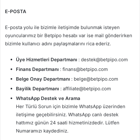
E-POSTA
E-posta yolu ile bizimle iletişimde bulunmak isteyen
oyuncularımız bir Betpipo hesabı var ise mail gönderirken
bizimle kullanıcı adını paylaşmalarını rica ederiz.
Üye Hizmetleri Departmanı
:
destek@betpipo.com
Finans Departmanı
:
finans@betpipo.com
Belge Onay Departmanı
:
belge@betpipo.com
Bayilik Departmanı
:
affiliate@betpipo.com
WhatsApp Destek ve Arama
Her Türlü Sorun için bizimle WhatsApp üzerinden
iletişime geçebilirsiniz. WhatsApp canlı destek
hattımız günün 24 saati hizmetinizdedir. Lütfen
Numaramızı kaydediniz.