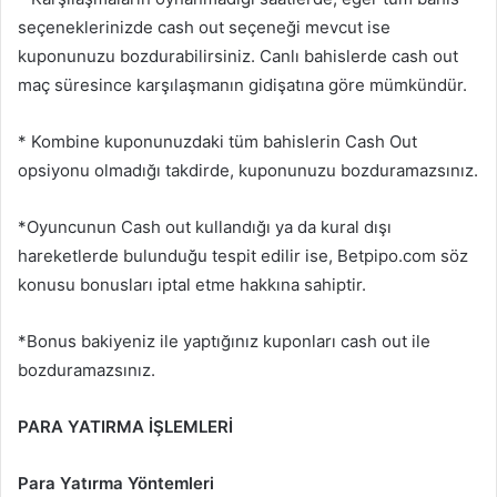
seçeneklerinizde cash out seçeneği mevcut ise
kuponunuzu bozdurabilirsiniz. Canlı bahislerde cash out
maç süresince karşılaşmanın gidişatına göre mümkündür.
* Kombine kuponunuzdaki tüm bahislerin Cash Out
opsiyonu olmadığı takdirde, kuponunuzu bozduramazsınız.
*Oyuncunun Cash out kullandığı ya da kural dışı
hareketlerde bulunduğu tespit edilir ise, Betpipo.com söz
konusu bonusları iptal etme hakkına sahiptir.
*Bonus bakiyeniz ile yaptığınız kuponları cash out ile
bozduramazsınız.
PARA YATIRMA İŞLEMLERİ
Para Yatırma Yöntemleri