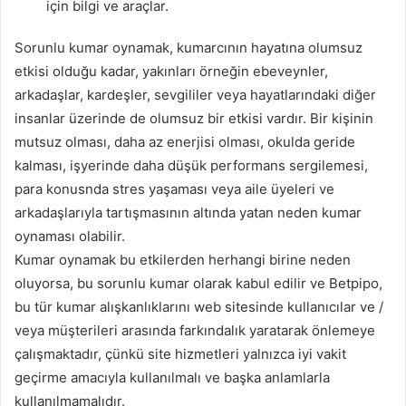
için bilgi ve araçlar.
Sorunlu kumar oynamak, kumarcının hayatına olumsuz
etkisi olduğu kadar, yakınları örneğin ebeveynler,
arkadaşlar, kardeşler, sevgililer veya hayatlarındaki diğer
insanlar üzerinde de olumsuz bir etkisi vardır. Bir kişinin
mutsuz olması, daha az enerjisi olması, okulda geride
kalması, işyerinde daha düşük performans sergilemesi,
para konusnda stres yaşaması veya aile üyeleri ve
arkadaşlarıyla tartışmasının altında yatan neden kumar
oynaması olabilir.
Kumar oynamak bu etkilerden herhangi birine neden
oluyorsa, bu sorunlu kumar olarak kabul edilir ve Betpipo,
bu tür kumar alışkanlıklarını web sitesinde kullanıcılar ve /
veya müşterileri arasında farkındalık yaratarak önlemeye
çalışmaktadır, çünkü site hizmetleri yalnızca iyi vakit
geçirme amacıyla kullanılmalı ve başka anlamlarla
kullanılmamalıdır.