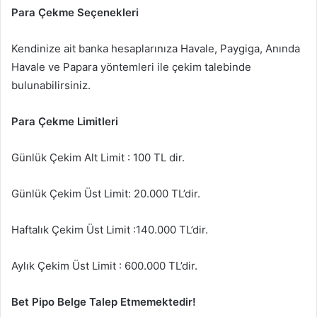
Para Çekme Seçenekleri
Kendinize ait banka hesaplarınıza Havale, Paygiga, Anında
Havale ve Papara yöntemleri ile çekim talebinde
bulunabilirsiniz.
Para Çekme Limitleri
Günlük Çekim Alt Limit : 100 TL dir.
Günlük Çekim Üst Limit: 20.000 TL’dir.
Haftalık Çekim Üst Limit :140.000 TL’dir.
Aylık Çekim Üst Limit : 600.000 TL’dir.
Bet Pipo Belge Talep Etmemektedir!