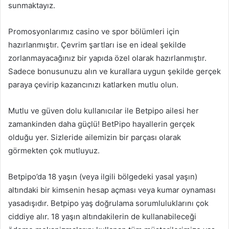
sunmaktayız.
Promosyonlarımız casino ve spor bölümleri için
hazırlanmıştır. Çevrim şartları ise en ideal şekilde
zorlanmayacağınız bir yapıda özel olarak hazırlanmıştır.
Sadece bonusunuzu alın ve kurallara uygun şekilde gerçek
paraya çevirip kazancınızı katlarken mutlu olun.
Mutlu ve güven dolu kullanıcılar ile Betpipo ailesi her
zamankinden daha güçlü! BetPipo hayallerin gerçek
olduğu yer. Sizleride ailemizin bir parçası olarak
görmekten çok mutluyuz.
Betpipo’da 18 yaşın (veya ilgili bölgedeki yasal yaşın)
altındaki bir kimsenin hesap açması veya kumar oynaması
yasadışıdır. Betpipo yaş doğrulama sorumluluklarını çok
ciddiye alır. 18 yaşın altındakilerin de kullanabileceği