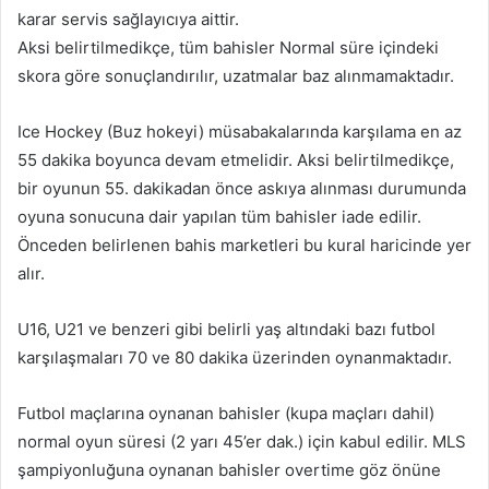
karar servis sağlayıcıya aittir.
Aksi belirtilmedikçe, tüm bahisler Normal süre içindeki
skora göre sonuçlandırılır, uzatmalar baz alınmamaktadır.
Ice Hockey (Buz hokeyi) müsabakalarında karşılama en az
55 dakika boyunca devam etmelidir. Aksi belirtilmedikçe,
bir oyunun 55. dakikadan önce askıya alınması durumunda
oyuna sonucuna dair yapılan tüm bahisler iade edilir.
Önceden belirlenen bahis marketleri bu kural haricinde yer
alır.
U16, U21 ve benzeri gibi belirli yaş altındaki bazı futbol
karşılaşmaları 70 ve 80 dakika üzerinden oynanmaktadır.
Futbol maçlarına oynanan bahisler (kupa maçları dahil)
normal oyun süresi (2 yarı 45’er dak.) için kabul edilir. MLS
şampiyonluğuna oynanan bahisler overtime göz önüne