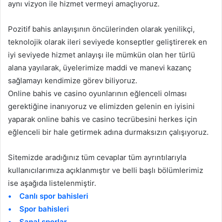
aynı vizyon ile hizmet vermeyi amaçlıyoruz.
Pozitif bahis anlayışının öncülerinden olarak yenilikçi,
teknolojik olarak ileri seviyede konseptler geliştirerek en
iyi seviyede hizmet anlayışı ile mümkün olan her türlü
alana yayılarak, üyelerimize maddi ve manevi kazanç
sağlamayı kendimize görev biliyoruz.
Online bahis ve casino oyunlarının eğlenceli olması
gerektiğine inanıyoruz ve elimizden gelenin en iyisini
yaparak online bahis ve casino tecrübesini herkes için
eğlenceli bir hale getirmek adına durmaksızın çalışıyoruz.
Sitemizde aradığınız tüm cevaplar tüm ayrıntılarıyla
kullanıcılarımıza açıklanmıştır ve belli başlı bölümlerimiz
ise aşağıda listelenmiştir.
• Canlı spor bahisleri
• Spor bahisleri
• Sanal sporlar