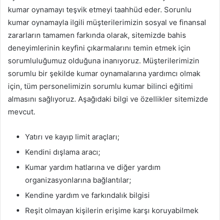
kumar oynamayı teşvik etmeyi taahhüd eder. Sorunlu
kumar oynamayla ilgili müşterilerimizin sosyal ve finansal
zararların tamamen farkında olarak, sitemizde bahis
deneyimlerinin keyfini çıkarmalarını temin etmek için
sorumluluğumuz olduğuna inanıyoruz. Müşterilerimizin
sorumlu bir şekilde kumar oynamalarına yardımcı olmak
için, tüm personelimizin sorumlu kumar bilinci eğitimi
almasını sağlıyoruz. Aşağıdaki bilgi ve özellikler sitemizde
mevcut.
Yatırı ve kayıp limit araçları;
Kendini dışlama aracı;
Kumar yardım hatlarına ve diğer yardım
organizasyonlarına bağlantılar;
Kendine yardım ve farkındalık bilgisi
Reşit olmayan kişilerin erişime karşı koruyabilmek