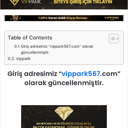
Table of Contents
Giriş adresimiz “vippark567.com” olarak
güncellenmiştir.
vippark
Giriş adresimiz “
vippark567
.
com”
olarak güncellenmiştir.