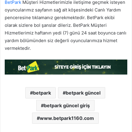
BetPark
Müşteri Hizmetlerimizle iletişime geçmek isteyen
oyuncularımız sayfanın sağ alt köşesindeki Canlı Yardım
penceresine tıklamanız gerekmektedir. BetPark ekibi
olarak sizlere bol şanslar dileriz. BetPark Müşteri
Hizmetlerimiz haftanın yedi (7) günü 24 saat boyunca canlı
yardım bölümünden siz değerli oyuncularımıza hizmet
vermektedir.
betpark
betpark güncel
betpark güncel giriş
www.betpark1160.com