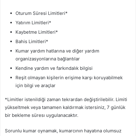
Oturum Süresi Limitleri*
Yatırım Limitleri*
Kaybetme Limitleri*
Bahis Limitleri*
Kumar yardım hatlarına ve diğer yardım
organizasyonlarına bağlantılar
Kendine yardım ve farkındalık bilgisi
Reşit olmayan kişilerin erişime karşı koruyabilmek
için bilgi ve araçlar
*Limitler istenildiği zaman tekrardan değiştirilebilir. Limiti
yükseltmek veya tamamen kaldırmak istersiniz, 7 günlük
bir bekleme süresı uygulanacaktır.
Sorunlu kumar oynamak, kumarcının hayatına olumsuz