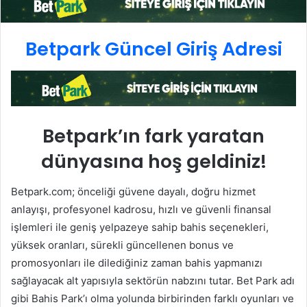
Betpark Güncel Giriş Adresi
Betpark’ın fark yaratan
dünyasına hoş geldiniz!
Betpark.com; önceliği güvene dayalı, doğru hizmet
anlayışı, profesyonel kadrosu, hızlı ve güvenli finansal
işlemleri ile geniş yelpazeye sahip bahis seçenekleri,
yüksek oranları, sürekli güncellenen bonus ve
promosyonları ile dilediğiniz zaman bahis yapmanızı
sağlayacak alt yapısıyla sektörün nabzını tutar. Bet Park adı
gibi Bahis Park’ı olma yolunda birbirinden farklı oyunları ve