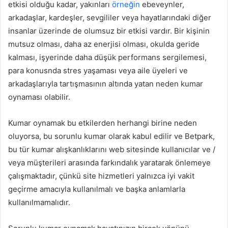
etkisi olduğu kadar, yakınları
örneğin
ebeveynler,
arkadaşlar, kardeşler, sevgililer veya hayatlarındaki diğer
insanlar üzerinde de olumsuz bir etkisi vardır. Bir kişinin
mutsuz olması, daha az enerjisi olması, okulda geride
kalması, işyerinde daha düşük performans sergilemesi,
para konusnda stres yaşaması veya aile üyeleri ve
arkadaşlarıyla tartışmasının altında yatan neden kumar
oynaması olabilir.
Kumar oynamak bu etkilerden herhangi birine neden
oluyorsa, bu sorunlu kumar olarak kabul edilir ve Betpark,
bu tür kumar alışkanlıklarını web sitesinde kullanıcılar ve /
veya müşterileri arasında farkındalık yaratarak önlemeye
çalışmaktadır, çünkü site hizmetleri yalnızca iyi vakit
geçirme amacıyla kullanılmalı ve başka anlamlarla
kullanılmamalıdır.