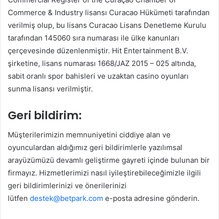
Commerce & Industry lisansı Curacao Hükümeti tarafından
verilmiş olup, bu lisans Curacao Lisans Denetleme Kurulu
tarafından 145060 sıra numarası ile ülke kanunları
çerçevesinde düzenlenmiştir. Hit Entertainment B.V.
şirketine, lisans numarası 1668/JAZ 2015 – 025 altında,
sabit oranlı spor bahisleri ve uzaktan casino oyunları
sunma lisansı verilmiştir.
Geri bildirim:
Müşterilerimizin memnuniyetini ciddiye alan ve
oyunculardan aldığımız geri bildirimlerle yazılımsal
arayüzümüzü devamlı geliştirme gayreti içinde bulunan bir
firmayız. Hizmetlerimizi nasıl iyileştirebileceğimizle ilgili
geri bildirimlerinizi ve önerilerinizi
lütfen
destek@betpark.com
e-posta adresine gönderin.