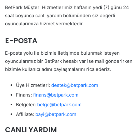
BetPark Müşteri Hizmetlerimiz haftanın yedi (7) günü 24
saat boyunca canlı yardım bölümünden siz değerli
oyuncularımıza hizmet vermektedir.
E-POSTA
E-posta yolu ile bizimle iletişimde bulunmak isteyen
oyuncularımız bir BetPark hesabı var ise mail gönderirken
bizimle kullanıcı adını paylaşmalarını rica ederiz.
Üye Hizmetleri:
destek@betpark.com
Finans:
finans@betpark.com
Belgeler:
belge@betpark.com
Affiliate:
bayi@betpark.com
CANLI YARDIM