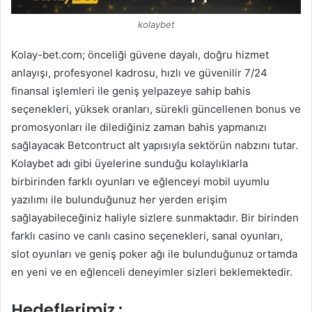
kolaybet
Kolay-bet.com; önceliği güvene dayalı, doğru hizmet
anlayışı, profesyonel kadrosu, hızlı ve güvenilir 7/24
finansal işlemleri ile geniş yelpazeye sahip bahis
seçenekleri, yüksek oranları, sürekli güncellenen bonus ve
promosyonları ile dilediğiniz zaman bahis yapmanızı
sağlayacak Betcontruct alt yapısıyla sektörün nabzını tutar.
Kolaybet adı gibi üyelerine sunduğu kolaylıklarla
birbirinden farklı oyunları ve eğlenceyi mobil uyumlu
yazılımı ile bulunduğunuz her yerden erişim
sağlayabileceğiniz haliyle sizlere sunmaktadır. Bir birinden
farklı casino ve canlı casino seçenekleri, sanal oyunları,
slot oyunları ve geniş poker ağı ile bulunduğunuz ortamda
en yeni ve en eğlenceli deneyimler sizleri beklemektedir.
Hedeflerimiz :