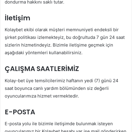
dondurma hakkını saklı tutar.
İletişim
Kolaybet ekibi olarak müşteri memnuniyeti endeksli bir
şirket politikası izlemekteyiz, bu doğrultuda 7 gün 24 saat
sizlerin hizmetindeyiz. Bizimle iletişime geçmek için
aşağıdaki yöntemleri kullanabilirsiniz.
ÇALIŞMA SAATLERİMİZ
Kolay-bet üye temsilcilerimiz haftanın yedi (7) günü 24
saat boyunca canlı yardım bölümünden siz değerli
oyuncularımıza hizmet vermektedir.
E-POSTA
E-posta yolu ile bizimle iletişimde bulunmak isteyen
oyuncularımız bir Kolaybet hesabı var ise mail gönderirken