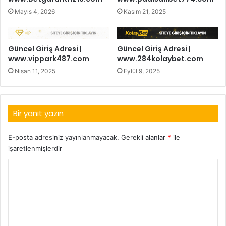
Mayıs 4, 2026
Kasım 21, 2025
Güncel Giriş Adresi |
Güncel Giriş Adresi |
www.vippark487.com
www.284kolaybet.com
Nisan 11, 2025
Eylül 9, 2025
Bir yanıt yazın
E-posta adresiniz yayınlanmayacak.
Gerekli alanlar
*
ile
işaretlenmişlerdir
Y
o
r
u