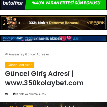
Anasayfa
/
Güncel Adresler
Güncel Adresler
Güncel Giriş Adresi |
www.350kolaybet.com
0
3 dakika okuma süresi