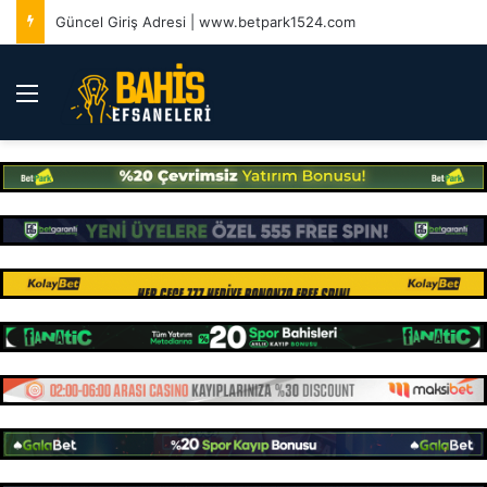
Güncel Giriş Adresi | www.betpark1524.com
Menü