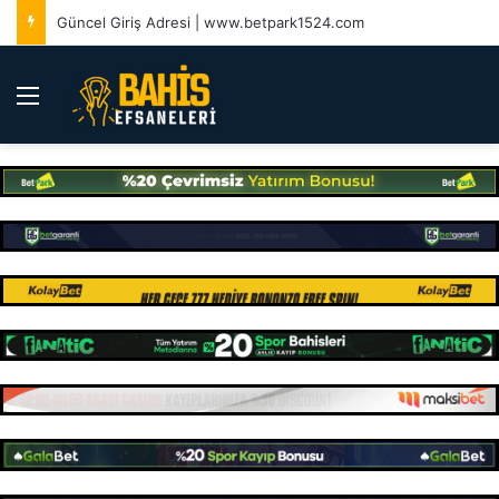
Güncel Giriş Adresi | www.betpark1524.com
Menü