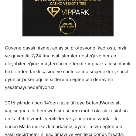
Güvene dayalı hizmet anlayışı, profesyonel kadrosu, hızlı
ve güvenilir 7/24 finansal işlemler desteği ve her an
ulaşabileceğiniz müşteri hizmetleri ile Vippark ailesi olarak
birbirinden farklı casino ve canlı casino seçenekleri, sanal
oyunlar poker ağı ile sizlere en eğlenceli deneyimi
yaşatmayı hedefliyoruz.
2015 yılından beri 14’den fazla ülkeye BetandWorks alt
yapısı gücü ile hem web sitesi hem mobil olarak kesintisiz
en kaliteli hizmeti yenilikler ve yeni promosyonlar ile
sunan Malta merkezli markamız, üyelerimizin eğlenceli
vakit geçirmelerini sağlamayı ve yenilikçi bonus fırsatları