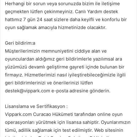
Herhangi bir sorun veya sorunuzda bizim ile iletişime
geçmekten lütfen çekinmeyiniz. Canlı Yardım destek
hattımız 7 gün 24 saat sizlere daha keyifli ve konforlu bir
oyun sağlamak amacıyla hizmetinizde olacaktır.
Geri bildirim:a
Müşterilerimizin memnuniyetini ciddiye alan ve
oyunculardan aldığımız geri bildirimlerle yazılımsal ara
yüzümüzü devamlı geliştirme gayreti içinde bulunan bir
firmayız. Hizmetlerimizi nasıl iyileştirebileceğimizle ilgili
geri bildirimlerinizi ve önerilerinizi lütfen
destek@vippark.com
e-posta adresine gönderin.
Lisanslama ve Sertifikasyon :
Vippark.com Curacao Hükümeti tarafından online oyun
operasyonları yürütmek için lisansa sahiptir. Oyunlarımızın
tümü, adillik sağlamak için test edilmiştir. Web sitesinin