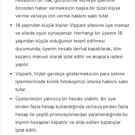
hesabının bir hak, görünürlük ve/veya işlemine
önceden haber vermeksizin başka bir tüzel kişiye
verme ve/veya izin verme hakkını saklı tutar.
18 yaşından küçük kişiler Vippark sitesine üye olamaz
ve sitede oyun oynayamaz. Herhangi bir üyenin 18
yaşından küçük olduğunun tespit edilmesi
durumunda; üyenin hesabı derhal kapatılarak, tüm
kazancı manuel olarak iptal edilir ve anapara iadesi
yapılır.
Vippark, hiçbir gerekçe göstermeksizin para çekme
işlemlerinizde kimlik fotokopinizi isteme hakkını saklı
tutar.
Üyelerimizin yalnızca bir hesabı olabilir. Bir üye
birden fazla hesap kullandığında ve/veya birden fazla
hesap ile çeşitli promosyonlardan yararlandığında bu
kişinin hesapları kapatılır ve elde edilen kazançlar
iptal edilir.