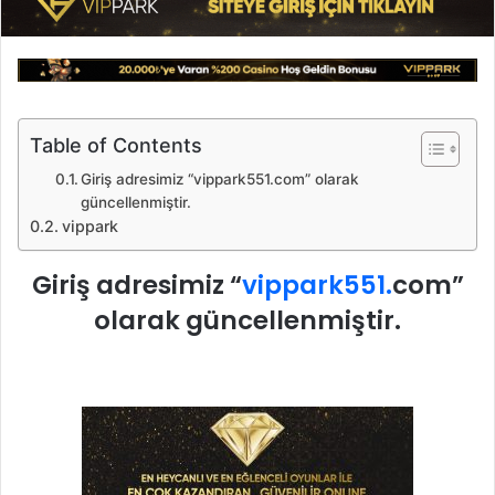
Table of Contents
Giriş adresimiz “vippark551.com” olarak
güncellenmiştir.
vippark
Giriş adresimiz “
vippark551
.
com”
olarak güncellenmiştir.