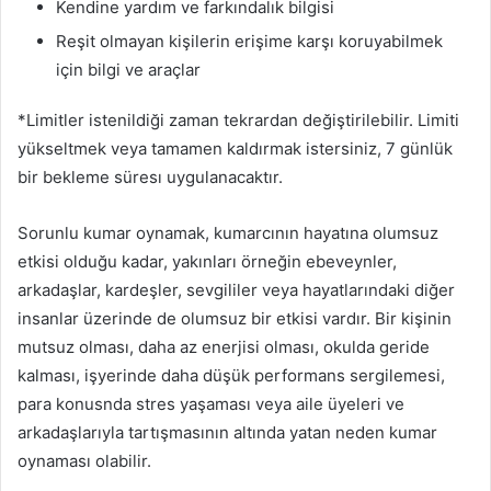
Kendine yardım ve farkındalık bilgisi
Reşit olmayan kişilerin erişime karşı koruyabilmek
için bilgi ve araçlar
*Limitler istenildiği zaman tekrardan değiştirilebilir. Limiti
yükseltmek veya tamamen kaldırmak istersiniz, 7 günlük
bir bekleme süresı uygulanacaktır.
Sorunlu kumar oynamak, kumarcının hayatına olumsuz
etkisi olduğu kadar, yakınları örneğin ebeveynler,
arkadaşlar, kardeşler, sevgililer veya hayatlarındaki diğer
insanlar üzerinde de olumsuz bir etkisi vardır. Bir kişinin
mutsuz olması, daha az enerjisi olması, okulda geride
kalması, işyerinde daha düşük performans sergilemesi,
para konusnda stres yaşaması veya aile üyeleri ve
arkadaşlarıyla tartışmasının altında yatan neden kumar
oynaması olabilir.