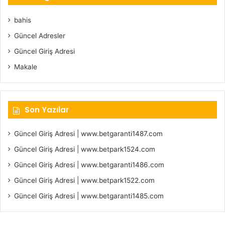
bahis
Güncel Adresler
Güncel Giriş Adresi
Makale
Son Yazılar
Güncel Giriş Adresi | www.betgaranti1487.com
Güncel Giriş Adresi | www.betpark1524.com
Güncel Giriş Adresi | www.betgaranti1486.com
Güncel Giriş Adresi | www.betpark1522.com
Güncel Giriş Adresi | www.betgaranti1485.com