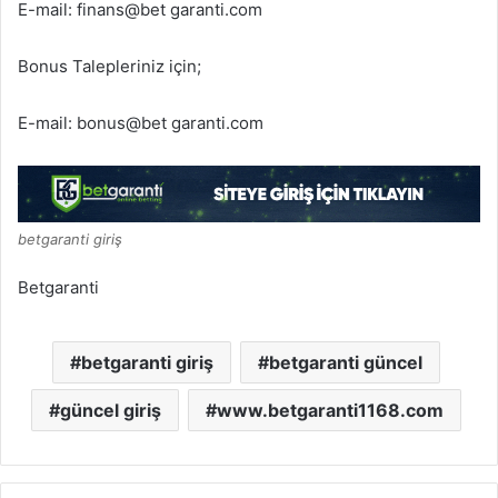
E-mail: finans@bet garanti.com
Bonus Talepleriniz için;
E-mail: bonus@bet garanti.com
betgaranti giriş
Betgaranti
betgaranti giriş
betgaranti güncel
güncel giriş
www.betgaranti1168.com