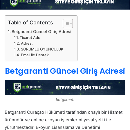
Table of Contents
Betgaranti Güncel Giriş Adresi
Ticaret Adı:
Adres:
SORUMLU OYUNCULUK
Email ile Destek
Betgaranti Gü
ncel Giriş Adresi
betgaranti
Betgaranti Curaçao Hükümeti tarafından onaylı bir Hizmet
ürünüdür ve online e-oyun işlemlerini yasal yetki ile
yürütmektedir. E-oyun Lisanslama ve Denetimi