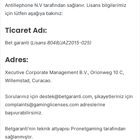
Antillephone N.V tarafından sağlanır. Lisans bilgilerimiz
için lütfen aşağıya bakınız:
Ticaret Adı:
Bet garanti (
Lisans 8048/JAZ2015-025)
Adres:
Xecutive Corporate Management B.V., Orionweg 10 C,
Willemstad, Curacao.
Sorularınız için
destek@betgaranti.com
, şikayetleriniz için
complaints@gaminglicenses.com
adreslerine
başvurabilirsiniz.
Betgaranti’nin teknik altyapısı Pronetgaming tarafından
sağlanmıştır.