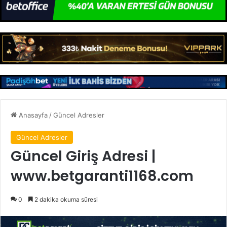
Anasayfa
/
Güncel Adresler
Güncel Adresler
Güncel Giriş Adresi |
www.betgaranti1168.com
0
2 dakika okuma süresi