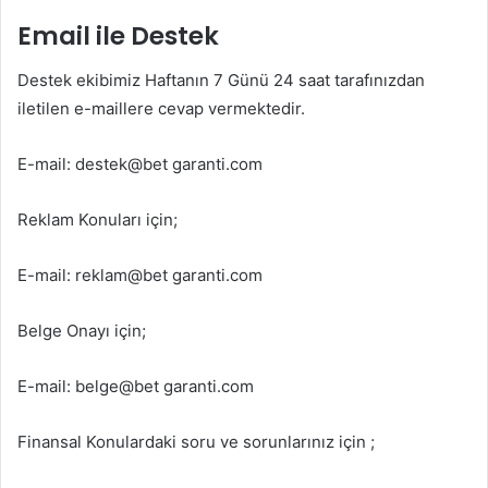
Email ile Destek
Destek ekibimiz Haftanın 7 Günü 24 saat tarafınızdan
iletilen e-maillere cevap vermektedir.
E-mail: destek@bet garanti.com
Reklam Konuları için;
E-mail: reklam@bet garanti.com
Belge Onayı için;
E-mail: belge@bet garanti.com
Finansal Konulardaki soru ve sorunlarınız için ;