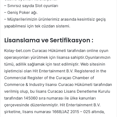
– Sınırsız sayıda Slot oyunları
– Geniş Poker ağı.
– Müşterilerimizin ürünlerimiz arasında kesintisiz geçiş
yapabilmesi için tek cüzdan sistemi.
Lisanslama ve Sertifikasyon :
Kolay-bet.com Curacao Hükümeti tarafından online oyun
operasyonları yürütmek için lisansa sahiptir.Oyunlarımızın
tümü, adillik sağlamak için test edilmiştir. Web sitesinin
işletimcisi olan Hit Entertainment B.V. Registered in the
Commercial Register of the Curaçao Chamber of
Commerce & Industry lisansı Curacao Hükümeti tarafından
verilmiş olup, bu lisans Curacao Lisans Denetleme Kurulu
tarafından 145060 sıra numarası ile ülke kanunları
çerçevesinde düzenlenmiştir. Hit Entertainment B.V.
şirketine, lisans numarası 1668/JAZ 2015 – 025 altında,