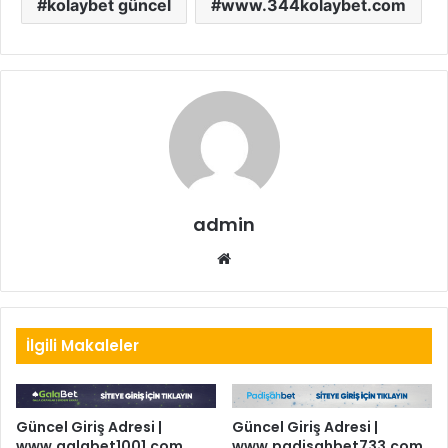
kolaybet güncel
www.344kolaybet.com
admin
Web
sitesi
İlgili Makaleler
Güncel Giriş Adresi |
Güncel Giriş Adresi |
www.galabet1001.com
www.padisahbet733.com