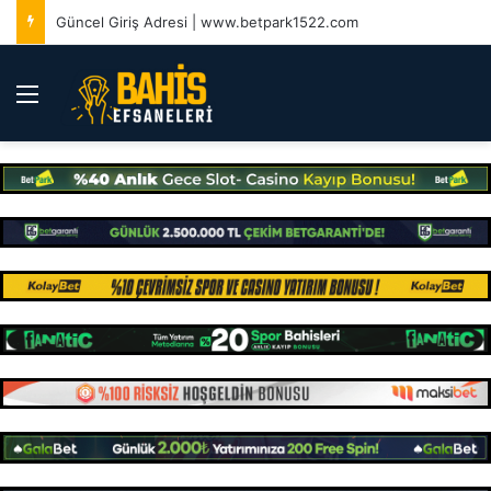
Güncel Giriş Adresi | www.betpark1522.com
Menü