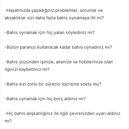
-Hayatınızda yaşadığınız problemler, sorunlar ve
aksaklıklar sizi daha fazla bahis oynamaya itti mi?
-Bahis oynamak için hiç yalan söylediniz mi?
-Bütün paranızı kullanacak kadar bahis oynadınız mı?
-Bahis yüzünden işinize, ailenize ve hobilerinize olan
ilginizi kaybettiniz mi?
-Bahis sizi zorlu bir sürecin içerisine soktu mu?
-Bahis oynamak için hiç borç aldınız mı?
-Hiç bahis alışkanlığınız ile ilgili çevrenizden uyarı aldınız
mı?