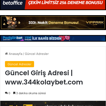
Anasayfa
/
Güncel Adresler
Güncel Adresler
Güncel Giriş Adresi |
www.344kolaybet.com
0
3 dakika okuma süresi