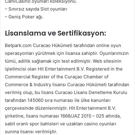
CanlıCasino oyunları koleksiyonu.
– Sınırsız sayıda Slot oyunları
– Geniş Poker ağı.
Lisanslama ve Sertifikasyon:
Betpark.com Curacao Hükümeti tarafından online oyun
operasyonları yürütmek için lisansa sahiptir. Oyunlarımızın
tümü, adillik sağlamak için test edilmiştir. Web sitesinin
işletimcisi olan Hit Entertainment B.V. Registered in the
Commercial Register of the Curaçao Chamber of
Commerce & Industry lisansı Curacao Hükümeti tarafından
verilmiş olup, bu lisans Curacao Lisans Denetleme Kurulu
tarafından 145060 sıra numarası ile ülke kanunları
çerçevesinde düzenlenmiştir. Hit Entertainment B.V.
şirketine, lisans numarası 1668/JAZ 2015 – 025 altında,
sabit oranlı spor bahisleri ve uzaktan casino oyunları
sunma lisansı verilmiştir.