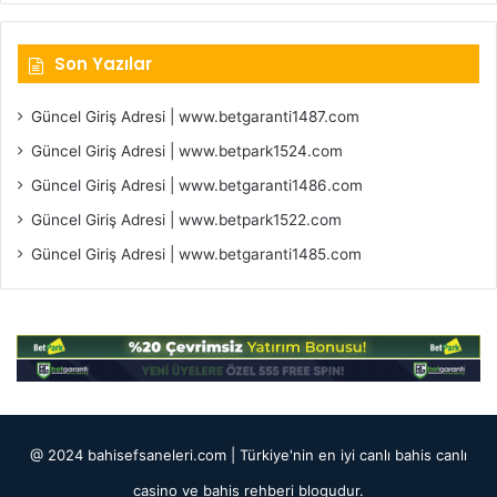
Son Yazılar
Güncel Giriş Adresi | www.betgaranti1487.com
Güncel Giriş Adresi | www.betpark1524.com
Güncel Giriş Adresi | www.betgaranti1486.com
Güncel Giriş Adresi | www.betpark1522.com
Güncel Giriş Adresi | www.betgaranti1485.com
@ 2024 bahisefsaneleri.com | Türkiye'nin en iyi canlı bahis canlı
casino ve bahis rehberi blogudur.