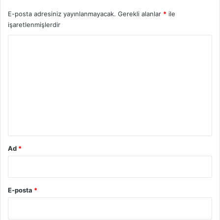
E-posta adresiniz yayınlanmayacak.
Gerekli alanlar
*
ile
işaretlenmişlerdir
Y
o
r
u
m
*
Ad
*
E-posta
*