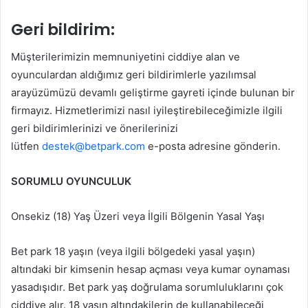
Geri bildirim:
Müşterilerimizin memnuniyetini ciddiye alan ve
oyunculardan aldığımız geri bildirimlerle yazılımsal
arayüzümüzü devamlı geliştirme gayreti içinde bulunan bir
firmayız. Hizmetlerimizi nasıl iyileştirebileceğimizle ilgili
geri bildirimlerinizi ve önerilerinizi
lütfen
destek@betpark.com
e-posta adresine gönderin.
SORUMLU OYUNCULUK
Onsekiz (18) Yaş Üzeri veya İlgili Bölgenin Yasal Yaşı
Bet park 18 yaşın (veya ilgili bölgedeki yasal yaşın)
altındaki bir kimsenin hesap açması veya kumar oynaması
yasadışıdır. Bet park yaş doğrulama sorumluluklarını çok
ciddiye alır. 18 yaşın altındakilerin de kullanabileceği