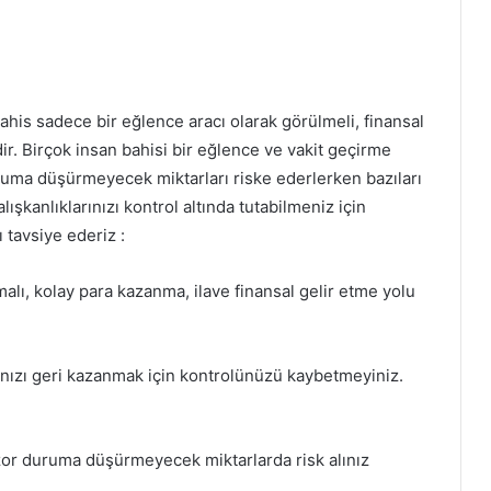
ahis sadece bir eğlence aracı olarak görülmeli, finansal
ir. Birçok insan bahisi bir eğlence ve vakit geçirme
ruma düşürmeyecek miktarları riske ederlerken bazıları
ışkanlıklarınızı kontrol altında tutabilmeniz için
tavsiye ederiz :
malı, kolay para kazanma, ilave finansal gelir etme yolu
ınızı geri kazanmak için kontrolünüzü kaybetmeyiniz.
 zor duruma düşürmeyecek miktarlarda risk alınız