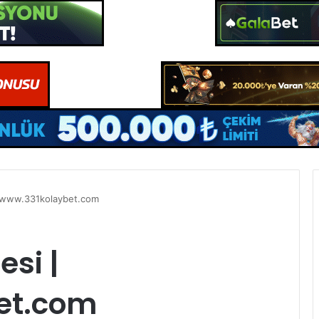
| www.331kolaybet.com
esi |
et.com