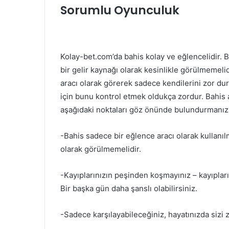
Sorumlu Oyunculuk
Kolay-bet.com’da bahis kolay ve eğlencelidir. B
bir gelir kaynağı olarak kesinlikle görülmemelid
aracı olarak görerek sadece kendilerini zor du
için bunu kontrol etmek oldukça zordur. Bahis al
aşağıdaki noktaları göz önünde bulundurmanızı 
-Bahis sadece bir eğlence aracı olarak kullanıl
olarak görülmemelidir.
-Kayıplarınızın peşinden koşmayınız – kayıplar
Bir başka gün daha şanslı olabilirsiniz.
-Sadece karşılayabileceğiniz, hayatınızda sizi