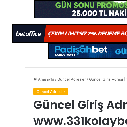
Anasayfa
/
Güncel Adresler
/
Güncel Giriş Adresi 
Güncel Adresler
Güncel Giriş Adr
www.331kolayb