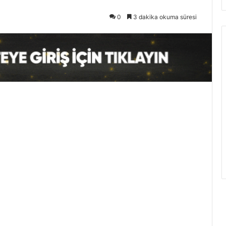
0
3 dakika okuma süresi