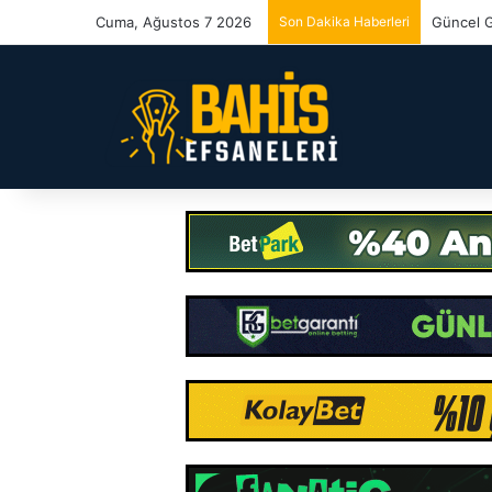
Cuma, Ağustos 7 2026
Son Dakika Haberleri
Güncel G