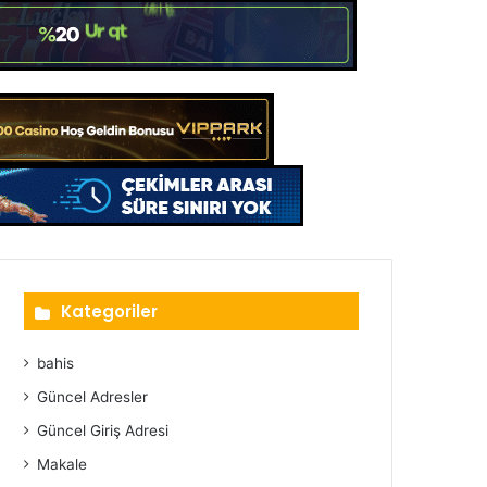
Kategoriler
bahis
Güncel Adresler
Güncel Giriş Adresi
Makale