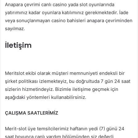
Anapara çevrimi canlı casino yada slot oyunlarında
yatırımınız kadar oyunlara katılımınız gerekmektedir. İade
veya sonuçlanmayan casino bahisleri anapara çevriminden
sayılmaz.
İletişim
Meritslot ekibi olarak müşteri memnuniyeti endeksli bir
şirket politikası izlemekteyiz, bu doğrultuda 7 gün 24 saat
sizlerin hizmetindeyiz. Bizimle iletişime geçmek için
aşağıdaki yöntemleri kullanabilirsiniz.
ÇALIŞMA SAATLERİMİZ
Merit-slot üye temsilcilerimiz haftanın yedi (7) günü 24
saat boyunca canlı yardım bölümünden siz değerli