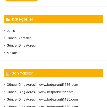
Kategoriler
bahis
Güncel Adresler
Güncel Giriş Adresi
Makale
Son Yazılar
Güncel Giriş Adresi | www.betgaranti1486.com
Güncel Giriş Adresi | www.betpark1522.com
Güncel Giriş Adresi | www.betgaranti1485.com
Güncel Giriş Adresi | www.betgaranti1380.com