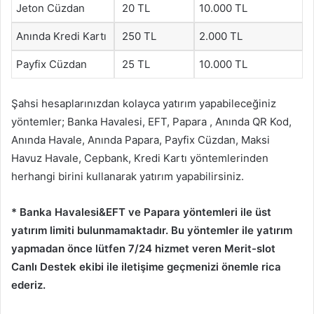
Jeton Cüzdan
20 TL
10.000 TL
Anında Kredi Kartı
250 TL
2.000 TL
Payfix Cüzdan
25 TL
10.000 TL
Şahsi hesaplarınızdan kolayca yatırım yapabileceğiniz
yöntemler; Banka Havalesi, EFT, Papara , Anında QR Kod,
Anında Havale, Anında Papara, Payfix Cüzdan, Maksi
Havuz Havale, Cepbank, Kredi Kartı yöntemlerinden
herhangi birini kullanarak yatırım yapabilirsiniz.
* Banka Havalesi&EFT ve Papara yöntemleri ile üst
yatırım limiti bulunmamaktadır. Bu yöntemler ile yatırım
yapmadan önce lütfen 7/24 hizmet veren Merit-slot
Canlı Destek ekibi ile iletişime geçmenizi önemle rica
ederiz.