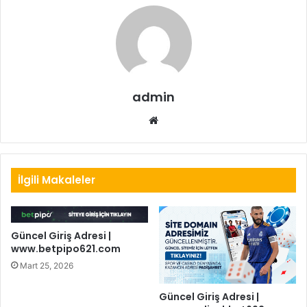
admin
Web
sitesi
İlgili Makaleler
Güncel Giriş Adresi |
www.betpipo621.com
Mart 25, 2026
Güncel Giriş Adresi |