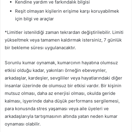
Kendine yardım ve farkındalık bilgisi
Reşit olmayan kişilerin erişime karşı koruyabilmek
için bilgi ve araçlar
*Limitler istenildiği zaman tekrardan değiştirilebilir. Limiti
yükseltmek veya tamamen kaldırmak istersiniz, 7 günlük
bir bekleme süresı uygulanacaktır.
Sorunlu kumar oynamak, kumarcının hayatına olumsuz
etkisi olduğu kadar, yakınları örneğin ebeveynler,
arkadaşlar, kardeşler, sevgililer veya hayatlarındaki diğer
insanlar üzerinde de olumsuz bir etkisi vardır. Bir kişinin
mutsuz olması, daha az enerjisi olması, okulda geride
kalması, işyerinde daha düşük performans sergilemesi,
para konusnda stres yaşaması veya aile üyeleri ve
arkadaşlarıyla tartışmasının altında yatan neden kumar
oynaması olabilir.