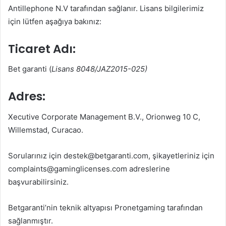
Antillephone N.V tarafından sağlanır. Lisans bilgilerimiz
için lütfen aşağıya bakınız:
Ticaret Adı:
Bet garanti (
Lisans 8048/JAZ2015-025)
Adres:
Xecutive Corporate Management B.V., Orionweg 10 C,
Willemstad, Curacao.
Sorularınız için
destek@betgaranti.com
, şikayetleriniz için
complaints@gaminglicenses.com
adreslerine
başvurabilirsiniz.
Betgaranti’nin teknik altyapısı Pronetgaming tarafından
sağlanmıştır.