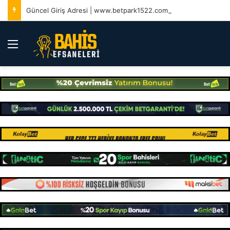
Güncel Giriş Adresi | www.betpark1522.com
Menü