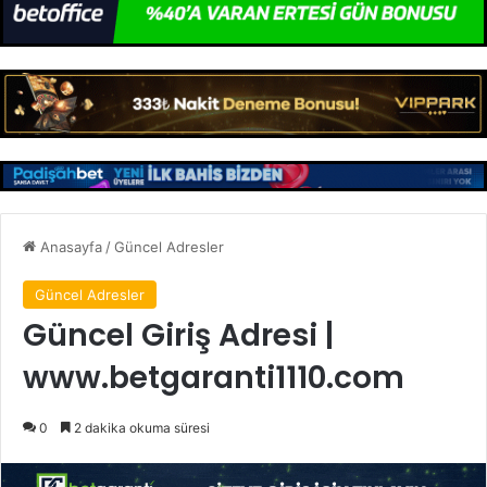
Anasayfa
/
Güncel Adresler
Güncel Adresler
Güncel Giriş Adresi |
www.betgaranti1110.com
0
2 dakika okuma süresi