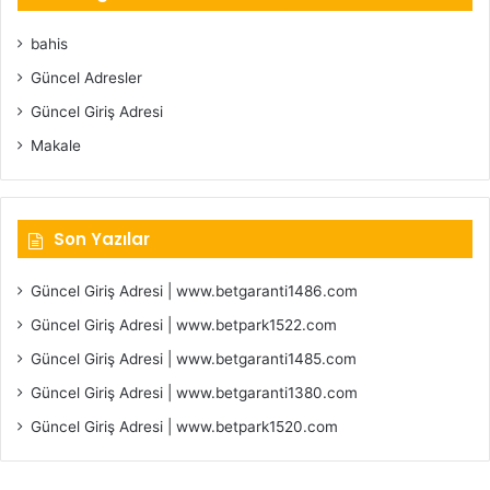
bahis
Güncel Adresler
Güncel Giriş Adresi
Makale
Son Yazılar
Güncel Giriş Adresi | www.betgaranti1486.com
Güncel Giriş Adresi | www.betpark1522.com
Güncel Giriş Adresi | www.betgaranti1485.com
Güncel Giriş Adresi | www.betgaranti1380.com
Güncel Giriş Adresi | www.betpark1520.com