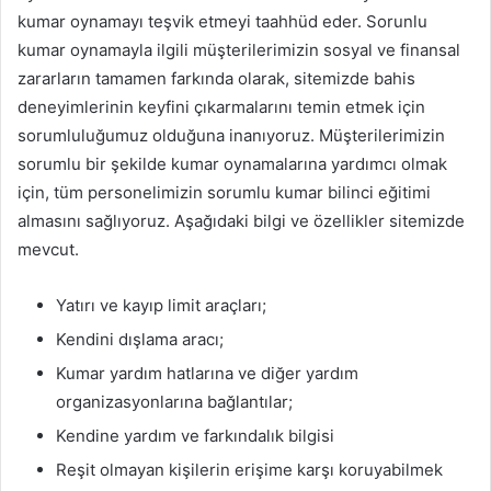
kumar oynamayı teşvik etmeyi taahhüd eder. Sorunlu
kumar oynamayla ilgili müşterilerimizin sosyal ve finansal
zararların tamamen farkında olarak, sitemizde bahis
deneyimlerinin keyfini çıkarmalarını temin etmek için
sorumluluğumuz olduğuna inanıyoruz. Müşterilerimizin
sorumlu bir şekilde kumar oynamalarına yardımcı olmak
için, tüm personelimizin sorumlu kumar bilinci eğitimi
almasını sağlıyoruz. Aşağıdaki bilgi ve özellikler sitemizde
mevcut.
Yatırı ve kayıp limit araçları;
Kendini dışlama aracı;
Kumar yardım hatlarına ve diğer yardım
organizasyonlarına bağlantılar;
Kendine yardım ve farkındalık bilgisi
Reşit olmayan kişilerin erişime karşı koruyabilmek