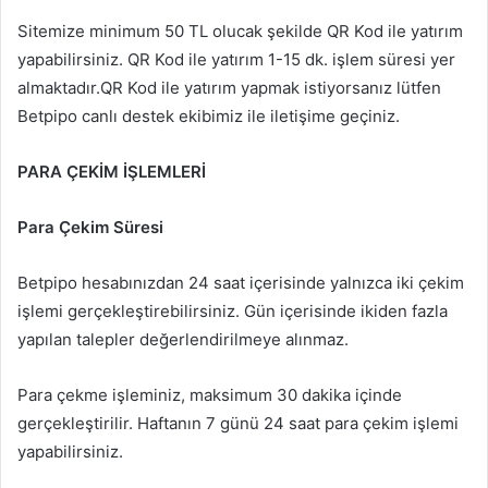
Sitemize minimum 50 TL olucak şekilde QR Kod ile yatırım
yapabilirsiniz. QR Kod ile yatırım 1-15 dk. işlem süresi yer
almaktadır.QR Kod ile yatırım yapmak istiyorsanız lütfen
Betpipo canlı destek ekibimiz ile iletişime geçiniz.
PARA ÇEKİM İŞLEMLERİ
Para Çekim Süresi
Betpipo hesabınızdan 24 saat içerisinde yalnızca iki çekim
işlemi gerçekleştirebilirsiniz. Gün içerisinde ikiden fazla
yapılan talepler değerlendirilmeye alınmaz.
Para çekme işleminiz, maksimum 30 dakika içinde
gerçekleştirilir. Haftanın 7 günü 24 saat para çekim işlemi
yapabilirsiniz.