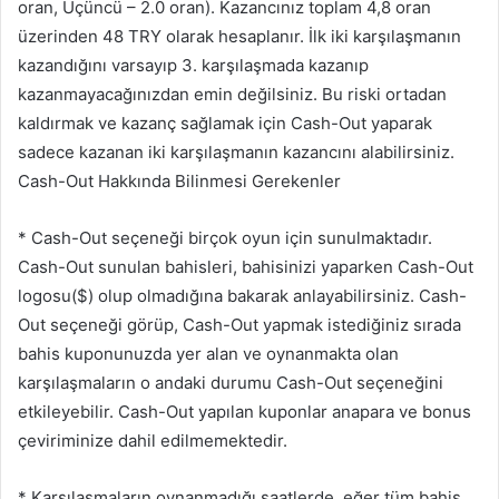
oran, Üçüncü – 2.0 oran). Kazancınız toplam 4,8 oran
üzerinden 48 TRY olarak hesaplanır. İlk iki karşılaşmanın
kazandığını varsayıp 3. karşılaşmada kazanıp
kazanmayacağınızdan emin değilsiniz. Bu riski ortadan
kaldırmak ve kazanç sağlamak için Cash-Out yaparak
sadece kazanan iki karşılaşmanın kazancını alabilirsiniz.
Cash-Out Hakkında Bilinmesi Gerekenler
* Cash-Out seçeneği birçok oyun için sunulmaktadır.
Cash-Out sunulan bahisleri, bahisinizi yaparken Cash-Out
logosu($) olup olmadığına bakarak anlayabilirsiniz. Cash-
Out seçeneği görüp, Cash-Out yapmak istediğiniz sırada
bahis kuponunuzda yer alan ve oynanmakta olan
karşılaşmaların o andaki durumu Cash-Out seçeneğini
etkileyebilir. Cash-Out yapılan kuponlar anapara ve bonus
çeviriminize dahil edilmemektedir.
* Karşılaşmaların oynanmadığı saatlerde, eğer tüm bahis