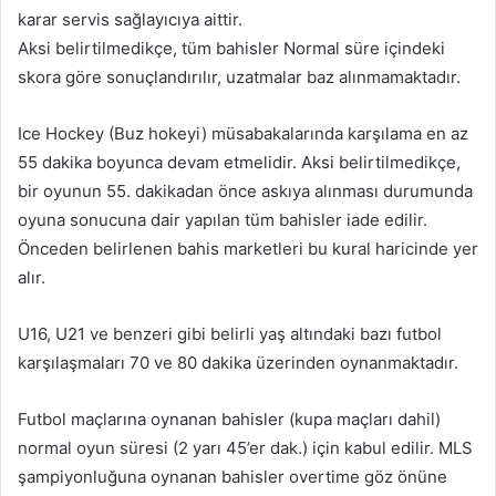
karar servis sağlayıcıya aittir.
Aksi belirtilmedikçe, tüm bahisler Normal süre içindeki
skora göre sonuçlandırılır, uzatmalar baz alınmamaktadır.
Ice Hockey (Buz hokeyi) müsabakalarında karşılama en az
55 dakika boyunca devam etmelidir. Aksi belirtilmedikçe,
bir oyunun 55. dakikadan önce askıya alınması durumunda
oyuna sonucuna dair yapılan tüm bahisler iade edilir.
Önceden belirlenen bahis marketleri bu kural haricinde yer
alır.
U16, U21 ve benzeri gibi belirli yaş altındaki bazı futbol
karşılaşmaları 70 ve 80 dakika üzerinden oynanmaktadır.
Futbol maçlarına oynanan bahisler (kupa maçları dahil)
normal oyun süresi (2 yarı 45’er dak.) için kabul edilir. MLS
şampiyonluğuna oynanan bahisler overtime göz önüne