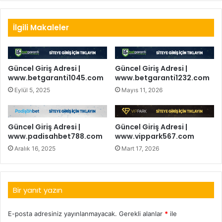
İlgili Makaleler
Güncel Giriş Adresi |
Güncel Giriş Adresi |
www.betgaranti1045.com
www.betgaranti1232.com
Eylül 5, 2025
Mayıs 11, 2026
Güncel Giriş Adresi |
Güncel Giriş Adresi |
www.padisahbet788.com
www.vippark567.com
Aralık 16, 2025
Mart 17, 2026
Bir yanıt yazın
E-posta adresiniz yayınlanmayacak.
Gerekli alanlar
*
ile