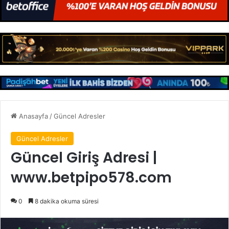
Anasayfa
/
Güncel Adresler
Güncel Adresler
Güncel Giriş Adresi |
www.betpipo578.com
0
8 dakika okuma süresi