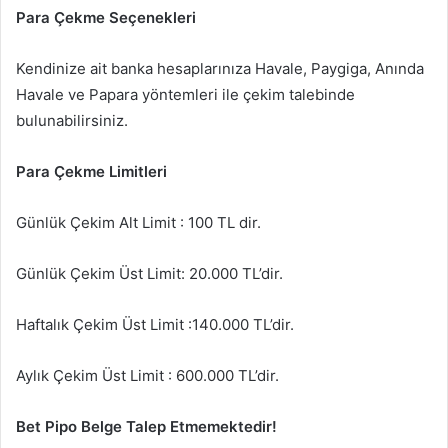
Para Çekme Seçenekleri
Kendinize ait banka hesaplarınıza Havale, Paygiga, Anında
Havale ve Papara yöntemleri ile çekim talebinde
bulunabilirsiniz.
Para Çekme Limitleri
Günlük Çekim Alt Limit : 100 TL dir.
Günlük Çekim Üst Limit: 20.000 TL’dir.
Haftalık Çekim Üst Limit :140.000 TL’dir.
Aylık Çekim Üst Limit : 600.000 TL’dir.
Bet Pipo Belge Talep Etmemektedir!