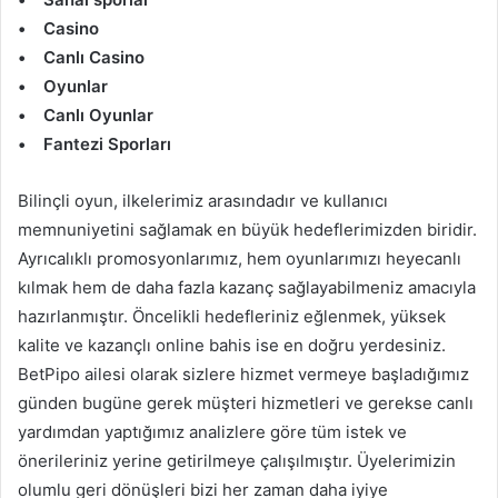
• Casino
• Canlı Casino
• Oyunlar
• Canlı Oyunlar
• Fantezi Sporları
Bilinçli oyun, ilkelerimiz arasındadır ve kullanıcı
memnuniyetini sağlamak en büyük hedeflerimizden biridir.
Ayrıcalıklı promosyonlarımız, hem oyunlarımızı heyecanlı
kılmak hem de daha fazla kazanç sağlayabilmeniz amacıyla
hazırlanmıştır. Öncelikli hedefleriniz eğlenmek, yüksek
kalite ve kazançlı online bahis ise en doğru yerdesiniz.
BetPipo ailesi olarak sizlere hizmet vermeye başladığımız
günden bugüne gerek müşteri hizmetleri ve gerekse canlı
yardımdan yaptığımız analizlere göre tüm istek ve
önerileriniz yerine getirilmeye çalışılmıştır. Üyelerimizin
olumlu geri dönüşleri bizi her zaman daha iyiye