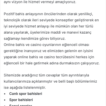
aynı vizyon ile hizmet vermeyi amaçlıyoruz.
Pozitif bahis anlayışının öncülerinden olarak yenilikçi,
teknolojik olarak ileri seviyede konseptler geliştirerek en
iyi seviyede hizmet anlayışı ile mümkün olan her türlü
alana yayılarak, üyelerimize maddi ve manevi kazanç
sağlamayı kendimize görev biliyoruz.
Online bahis ve casino oyunlarının eğlenceli olması
gerektiğine inanıyoruz ve elimizden gelenin en iyisini
yaparak online bahis ve casino tecrübesini herkes için
eğlenceli bir hale getirmek adına durmaksızın çalışıyoruz.
Sitemizde aradığınız tüm cevaplar tüm ayrıntılarıyla
kullanıcılarımıza açıklanmıştır ve belli başlı bölümlerimiz
ise aşağıda listelenmiştir.
• Canlı spor bahisleri
• Spor bahisleri
• Sanal sporlar