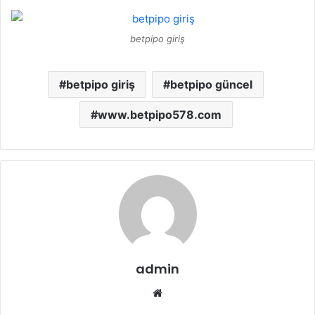
betpipo giriş
betpipo giriş
betpipo güncel
www.betpipo578.com
admin
Web
sitesi