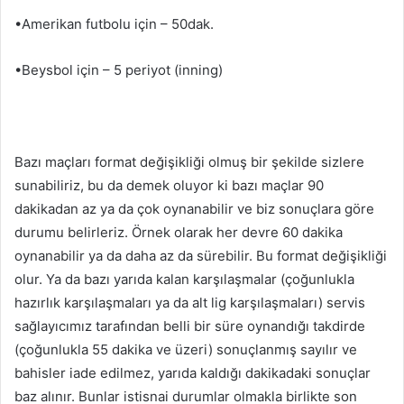
•Amerikan futbolu için – 50dak.
•Beysbol için – 5 periyot (inning)
Bazı maçları format değişikliği olmuş bir şekilde sizlere
sunabiliriz, bu da demek oluyor ki bazı maçlar 90
dakikadan az ya da çok oynanabilir ve biz sonuçlara göre
durumu belirleriz. Örnek olarak her devre 60 dakika
oynanabilir ya da daha az da sürebilir. Bu format değişikliği
olur. Ya da bazı yarıda kalan karşılaşmalar (çoğunlukla
hazırlık karşılaşmaları ya da alt lig karşılaşmaları) servis
sağlayıcımız tarafından belli bir süre oynandığı takdirde
(çoğunlukla 55 dakika ve üzeri) sonuçlanmış sayılır ve
bahisler iade edilmez, yarıda kaldığı dakikadaki sonuçlar
baz alınır. Bunlar istisnai durumlar olmakla birlikte son