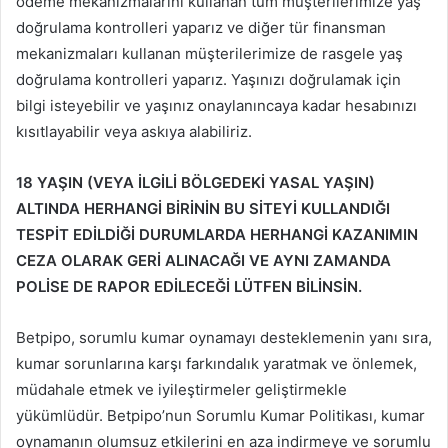
ödeme mekanizmalarını kullanan tüm müşterilerimize yaş
doğrulama kontrolleri yaparız ve diğer tür finansman
mekanizmaları kullanan müşterilerimize de rasgele yaş
doğrulama kontrolleri yaparız. Yaşınızı doğrulamak için
bilgi isteyebilir ve yaşınız onaylanıncaya kadar hesabınızı
kısıtlayabilir veya askıya alabiliriz.
18 YAŞIN (VEYA İLGİLİ BÖLGEDEKİ YASAL YAŞIN)
ALTINDA HERHANGİ BİRİNİN BU SİTEYİ KULLANDIĞI
TESPİT EDİLDİĞİ DURUMLARDA HERHANGİ KAZANIMIN
CEZA OLARAK GERİ ALINACAĞI VE AYNI ZAMANDA
POLİSE DE RAPOR EDİLECEĞİ LÜTFEN BİLİNSİN.
Betpipo, sorumlu kumar oynamayı desteklemenin yanı sıra,
kumar sorunlarına karşı farkındalık yaratmak ve önlemek,
müdahale etmek ve iyileştirmeler geliştirmekle
yükümlüdür. Betpipo’nun Sorumlu Kumar Politikası, kumar
oynamanın olumsuz etkilerini en aza indirmeye ve sorumlu