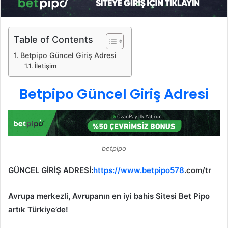
Table of Contents
Betpipo Güncel Giriş Adresi
İletişim
Betpipo Güncel Giriş
Adresi
betpipo
GÜNCEL GİRİŞ ADRESİ:
https://www.betpipo578
.com/tr
Avrupa merkezli, Avrupanın en iyi bahis Sitesi Bet Pipo
artık Türkiye’de!