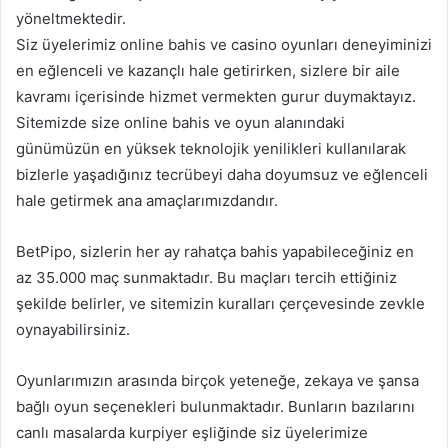
yöneltmektedir.
Siz üyelerimiz online bahis ve casino oyunları deneyiminizi
en eğlenceli ve kazançlı hale getirirken, sizlere bir aile
kavramı içerisinde hizmet vermekten gurur duymaktayız.
Sitemizde size online bahis ve oyun alanındaki
günümüzün en yüksek teknolojik yenilikleri kullanılarak
bizlerle yaşadığınız tecrübeyi daha doyumsuz ve eğlenceli
hale getirmek ana amaçlarımızdandır.
BetPipo, sizlerin her ay rahatça bahis yapabileceğiniz en
az 35.000 maç sunmaktadır. Bu maçları tercih ettiğiniz
şekilde belirler, ve sitemizin kuralları çerçevesinde zevkle
oynayabilirsiniz.
Oyunlarımızın arasında birçok yeteneğe, zekaya ve şansa
bağlı oyun seçenekleri bulunmaktadır. Bunların bazılarını
canlı masalarda kurpiyer eşliğinde siz üyelerimize