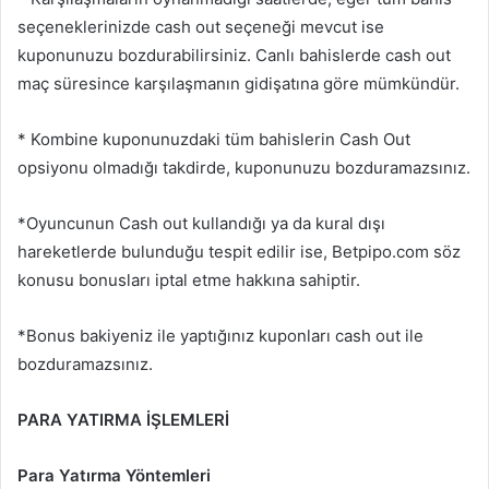
seçeneklerinizde cash out seçeneği mevcut ise
kuponunuzu bozdurabilirsiniz. Canlı bahislerde cash out
maç süresince karşılaşmanın gidişatına göre mümkündür.
* Kombine kuponunuzdaki tüm bahislerin Cash Out
opsiyonu olmadığı takdirde, kuponunuzu bozduramazsınız.
*Oyuncunun Cash out kullandığı ya da kural dışı
hareketlerde bulunduğu tespit edilir ise, Betpipo.com söz
konusu bonusları iptal etme hakkına sahiptir.
*Bonus bakiyeniz ile yaptığınız kuponları cash out ile
bozduramazsınız.
PARA YATIRMA İŞLEMLERİ
Para Yatırma Yöntemleri