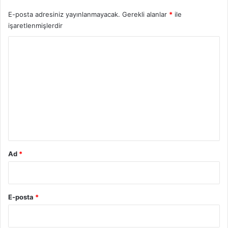
E-posta adresiniz yayınlanmayacak.
Gerekli alanlar
*
ile
işaretlenmişlerdir
Y
o
r
u
m
*
Ad
*
E-posta
*