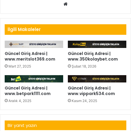
Web
sitesi
İlgili Makaleler
Güncel Giriş Adresi |
Güncel Giriş Adresi |
www.meritslot369.com
www.350kolaybet.com
Mart 27, 2025
Şubat 18, 2026
Güncel Giriş Adresi |
Güncel Giriş Adresi |
www.betpark1111.com
www.vippark534.com
Aralık 4, 2025
Kasım 24, 2025
Bir yanıt yazın