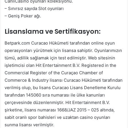
CanlıCasino oyunları koleksiyonu.
– Sınırsız sayıda Slot oyunları
– Geniş Poker ağı.
Lisanslama ve Sertifikasyon:
Betpark.com Curacao Hükümeti tarafından online oyun
operasyonları yürütmek için lisansa sahiptir. Oyunlarımızın
tümü, adillik sağlamak için test edilmiştir. Web sitesinin
işletimcisi olan Hit Entertainment B.V. Registered in the
Commercial Register of the Curaçao Chamber of
Commerce & Industry lisansı Curacao Hükümeti tarafından
verilmiş olup, bu lisans Curacao Lisans Denetleme Kurulu
tarafından 145060 sıra numarası ile ülke kanunları
çerçevesinde düzenlenmiştir. Hit Entertainment B.V.
şirketine, lisans numarası 1668/JAZ 2015 – 025 altında,
sabit oranlı spor bahisleri ve uzaktan casino oyunları
sunma lisansı verilmiştir.