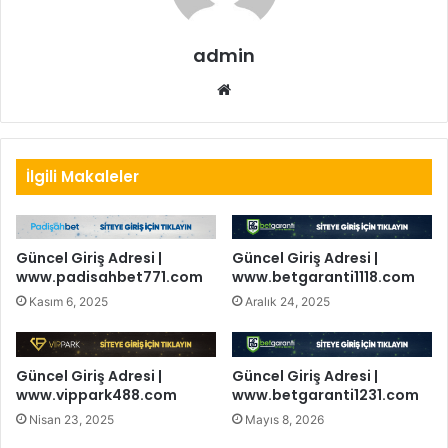
admin
Web
sitesi
İlgili Makaleler
Güncel Giriş Adresi |
Güncel Giriş Adresi |
www.padisahbet771.com
www.betgaranti1118.com
Kasım 6, 2025
Aralık 24, 2025
Güncel Giriş Adresi |
Güncel Giriş Adresi |
www.vippark488.com
www.betgaranti1231.com
Nisan 23, 2025
Mayıs 8, 2026