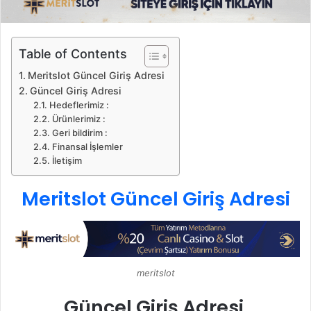
Table of Contents
Meritslot Güncel Giriş Adresi
Güncel Giriş Adresi
Hedeflerimiz :
Ürünlerimiz :
Geri bildirim :
Finansal İşlemler
İletişim
Meritslot Güncel Giriş Adresi
meritslot
Güncel Giriş Adresi