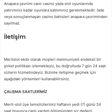
Anapara çevrimi canlı casino yada slot oyunlarında
yatırımınız kadar oyunlara katılımınız gerekmektedir. İade
veya sonuçlanmayan casino bahisleri anapara çevriminden
sayılmaz.
İletişim
Meritslot ekibi olarak müşteri memnuniyeti endeksli bir
şirket politikası izlemekteyiz, bu doğrultuda 7 gün 24 saat
sizlerin hizmetindeyiz. Bizimle iletişime geçmek için
aşağıdaki yöntemleri kullanabilirsiniz.
ÇALIŞMA SAATLERİMİZ
Merit-slot üye temsilcilerimiz haftanın yedi (7) günü 24
saat boyunca canlı yardım bölümünden siz değerli