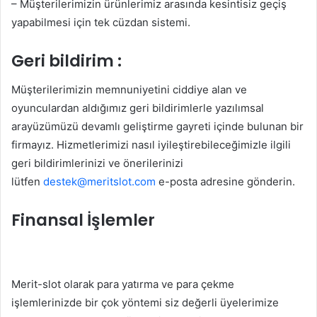
– Müşterilerimizin ürünlerimiz arasında kesintisiz geçiş
yapabilmesi için tek cüzdan sistemi.
Geri bildirim :
Müşterilerimizin memnuniyetini ciddiye alan ve
oyunculardan aldığımız geri bildirimlerle yazılımsal
arayüzümüzü devamlı geliştirme gayreti içinde bulunan bir
firmayız. Hizmetlerimizi nasıl iyileştirebileceğimizle ilgili
geri bildirimlerinizi ve önerilerinizi
lütfen
destek
@meritslot.com
e-posta adresine gönderin.
Finansal İşlemler
Merit-slot olarak para yatırma ve para çekme
işlemlerinizde bir çok yöntemi siz değerli üyelerimize