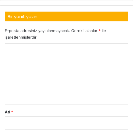
Bir yanıt yazın
E-posta adresiniz yayınlanmayacak.
Gerekli alanlar
*
ile
işaretlenmişlerdir
Y
o
r
u
m
*
Ad
*