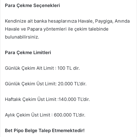
Para Çekme Seçenekleri
Kendinize ait banka hesaplarınıza Havale, Paygiga, Anında
Havale ve Papara yöntemleri ile çekim talebinde
bulunabilirsiniz.
Para Çekme Limitleri
Günlük Çekim Alt Limit : 100 TL dir.
Günlük Çekim Üst Limit: 20.000 TL’dir.
Haftalık Çekim Üst Limit :140.000 TL’dir.
Aylık Çekim Üst Limit : 600.000 TL’dir.
Bet Pipo Belge Talep Etmemektedir!