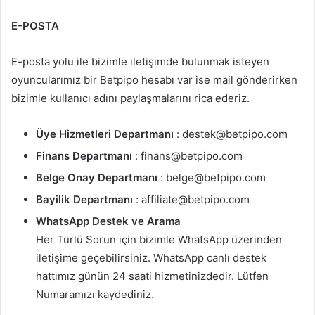
E-POSTA
E-posta yolu ile bizimle iletişimde bulunmak isteyen
oyuncularımız bir Betpipo hesabı var ise mail gönderirken
bizimle kullanıcı adını paylaşmalarını rica ederiz.
Üye Hizmetleri Departmanı
:
destek@betpipo.com
Finans Departmanı
:
finans@betpipo.com
Belge Onay Departmanı
:
belge@betpipo.com
Bayilik Departmanı
:
affiliate@betpipo.com
WhatsApp Destek ve Arama
Her Türlü Sorun için bizimle WhatsApp üzerinden
iletişime geçebilirsiniz. WhatsApp canlı destek
hattımız günün 24 saati hizmetinizdedir. Lütfen
Numaramızı kaydediniz.