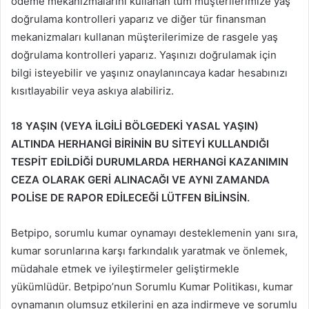
ödeme mekanizmalarını kullanan tüm müşterilerimize yaş
doğrulama kontrolleri yaparız ve diğer tür finansman
mekanizmaları kullanan müşterilerimize de rasgele yaş
doğrulama kontrolleri yaparız. Yaşınızı doğrulamak için
bilgi isteyebilir ve yaşınız onaylanıncaya kadar hesabınızı
kısıtlayabilir veya askıya alabiliriz.
18 YAŞIN (VEYA İLGİLİ BÖLGEDEKİ YASAL YAŞIN)
ALTINDA HERHANGİ BİRİNİN BU SİTEYİ KULLANDIĞI
TESPİT EDİLDİĞİ DURUMLARDA HERHANGİ KAZANIMIN
CEZA OLARAK GERİ ALINACAĞI VE AYNI ZAMANDA
POLİSE DE RAPOR EDİLECEĞİ LÜTFEN BİLİNSİN.
Betpipo, sorumlu kumar oynamayı desteklemenin yanı sıra,
kumar sorunlarına karşı farkındalık yaratmak ve önlemek,
müdahale etmek ve iyileştirmeler geliştirmekle
yükümlüdür. Betpipo’nun Sorumlu Kumar Politikası, kumar
oynamanın olumsuz etkilerini en aza indirmeye ve sorumlu