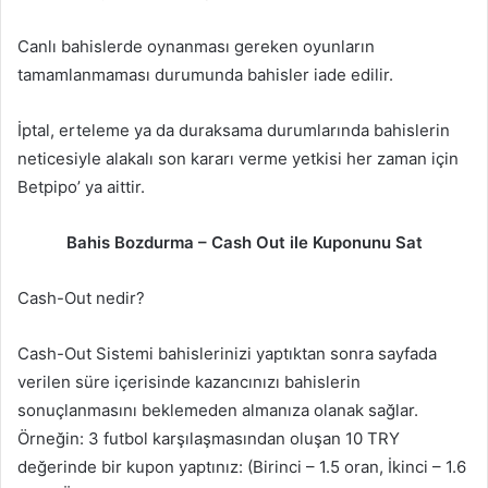
Canlı bahislerde oynanması gereken oyunların
tamamlanmaması durumunda bahisler iade edilir.
İptal, erteleme ya da duraksama durumlarında bahislerin
neticesiyle alakalı son kararı verme yetkisi her zaman için
Betpipo’ ya aittir.
Bahis Bozdurma – Cash Out ile Kuponunu Sat
Cash-Out nedir?
Cash-Out Sistemi bahislerinizi yaptıktan sonra sayfada
verilen süre içerisinde kazancınızı bahislerin
sonuçlanmasını beklemeden almanıza olanak sağlar.
Örneğin: 3 futbol karşılaşmasından oluşan 10 TRY
değerinde bir kupon yaptınız: (Birinci – 1.5 oran, İkinci – 1.6