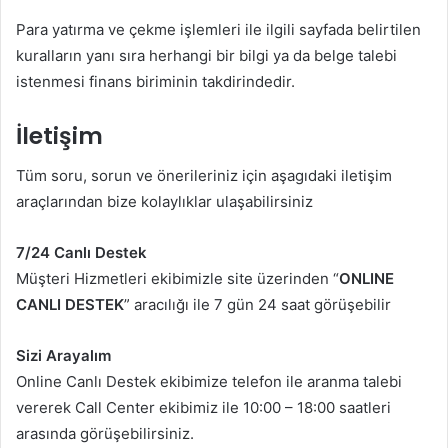
Para yatırma ve çekme işlemleri ile ilgili sayfada belirtilen
kuralların yanı sıra herhangi bir bilgi ya da belge talebi
istenmesi finans biriminin takdirindedir.
İletişim
Tüm soru, sorun ve önerileriniz için aşagıdaki iletişim
araçlarından bize kolaylıklar ulaşabilirsiniz
7/24 Canlı Destek
Müşteri Hizmetleri ekibimizle site üzerinden “
ONLINE
CANLI DESTEK
” aracılığı ile 7 gün 24 saat görüşebilir
Sizi Arayalım
Online Canlı Destek ekibimize telefon ile aranma talebi
vererek Call Center ekibimiz ile 10:00 – 18:00 saatleri
arasında görüşebilirsiniz.