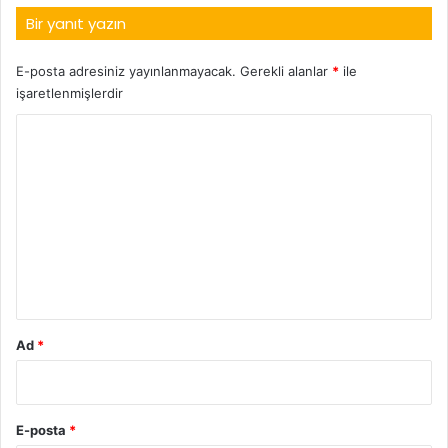
Bir yanıt yazın
E-posta adresiniz yayınlanmayacak.
Gerekli alanlar
*
ile
işaretlenmişlerdir
Y
o
r
u
m
*
Ad
*
E-posta
*