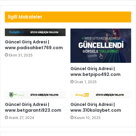
İlgili Makaleler
Güncel Giriş Adresi |
www.padisahbet769.com
Ekim 31, 2025
Güncel Giriş Adresi |
www.betpipo492.com
Ocak 1, 2025
Güncel Giriş Adresi |
Güncel Giriş Adresi |
www.betgaranti923.com
www.310kolaybet.com
Aralık 27, 2024
Kasım 10, 2025