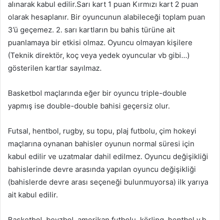
alınarak kabul edilir.Sarı kart 1 puan Kırmızı kart 2 puan
olarak hesaplanır. Bir oyuncunun alabileceği toplam puan
3’ü geçemez. 2. sarı kartların bu bahis türüne ait
puanlamaya bir etkisi olmaz. Oyuncu olmayan kişilere
(Teknik direktör, koç veya yedek oyuncular vb gibi…)
gösterilen kartlar sayılmaz.
Basketbol maçlarında eğer bir oyuncu triple-double
yapmış ise double-double bahisi geçersiz olur.
Futsal, hentbol, rugby, su topu, plaj futbolu, çim hokeyi
maçlarına oynanan bahisler oyunun normal süresi için
kabul edilir ve uzatmalar dahil edilmez. Oyuncu değişikliği
bahislerinde devre arasında yapılan oyuncu değişikliği
(bahislerde devre arası seçeneği bulunmuyorsa) ilk yarıya
ait kabul edilir.
Basketbol, beyzbol, amerikan futbolu, körling, hentbol v.b