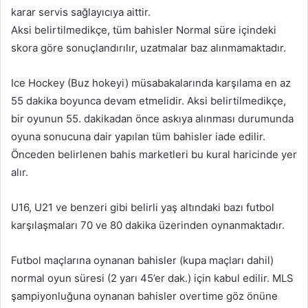
karar servis sağlayıcıya aittir.
Aksi belirtilmedikçe, tüm bahisler Normal süre içindeki
skora göre sonuçlandırılır, uzatmalar baz alınmamaktadır.
Ice Hockey (Buz hokeyi) müsabakalarında karşılama en az
55 dakika boyunca devam etmelidir. Aksi belirtilmedikçe,
bir oyunun 55. dakikadan önce askıya alınması durumunda
oyuna sonucuna dair yapılan tüm bahisler iade edilir.
Önceden belirlenen bahis marketleri bu kural haricinde yer
alır.
U16, U21 ve benzeri gibi belirli yaş altındaki bazı futbol
karşılaşmaları 70 ve 80 dakika üzerinden oynanmaktadır.
Futbol maçlarına oynanan bahisler (kupa maçları dahil)
normal oyun süresi (2 yarı 45’er dak.) için kabul edilir. MLS
şampiyonluğuna oynanan bahisler overtime göz önüne