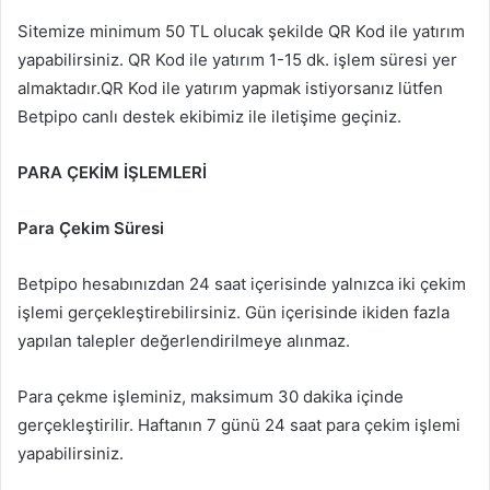
Sitemize minimum 50 TL olucak şekilde QR Kod ile yatırım
yapabilirsiniz. QR Kod ile yatırım 1-15 dk. işlem süresi yer
almaktadır.QR Kod ile yatırım yapmak istiyorsanız lütfen
Betpipo canlı destek ekibimiz ile iletişime geçiniz.
PARA ÇEKİM İŞLEMLERİ
Para Çekim Süresi
Betpipo hesabınızdan 24 saat içerisinde yalnızca iki çekim
işlemi gerçekleştirebilirsiniz. Gün içerisinde ikiden fazla
yapılan talepler değerlendirilmeye alınmaz.
Para çekme işleminiz, maksimum 30 dakika içinde
gerçekleştirilir. Haftanın 7 günü 24 saat para çekim işlemi
yapabilirsiniz.