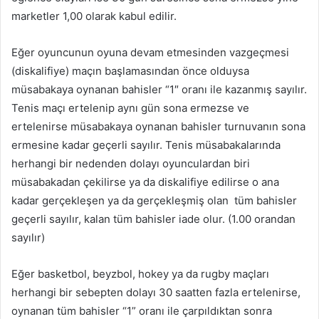
marketler 1,00 olarak kabul edilir.
Eğer oyuncunun oyuna devam etmesinden vazgeçmesi
(diskalifiye) maçın başlamasından önce olduysa
müsabakaya oynanan bahisler “1″ oranı ile kazanmış sayılır.
Tenis maçı ertelenip aynı gün sona ermezse ve
ertelenirse müsabakaya oynanan bahisler turnuvanın sona
ermesine kadar geçerli sayılır. Tenis müsabakalarında
herhangi bir nedenden dolayı oyunculardan biri
müsabakadan çekilirse ya da diskalifiye edilirse o ana
kadar gerçekleşen ya da gerçekleşmiş olan tüm bahisler
geçerli sayılır, kalan tüm bahisler iade olur. (1.00 orandan
sayılır)
Eğer basketbol, beyzbol, hokey ya da rugby maçları
herhangi bir sebepten dolayı 30 saatten fazla ertelenirse,
oynanan tüm bahisler “1” oranı ile çarpıldıktan sonra