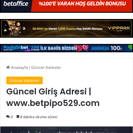
Anasayfa
/
Güncel Adresler
Güncel Adresler
Güncel Giriş Adresi |
www.betpipo529.com
0
8 dakika okuma süresi