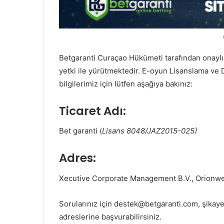
Betgaranti Curaçao Hükümeti tarafından onaylı
yetki ile yürütmektedir. E-oyun Lisanslama ve 
bilgilerimiz için lütfen aşağıya bakınız:
Ticaret Adı:
Bet garanti (
Lisans 8048/JAZ2015-025)
Adres:
Xecutive Corporate Management B.V., Orionwe
Sorularınız için
destek@betgaranti.com
, şikaye
adreslerine başvurabilirsiniz.