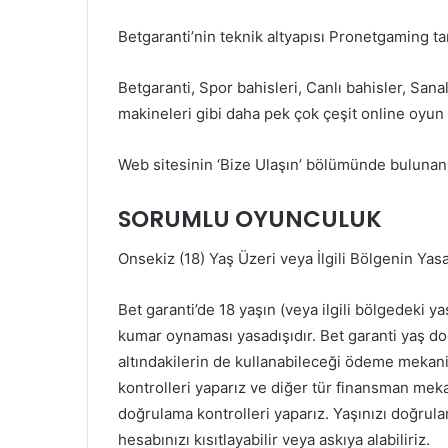
Betgaranti’nin teknik altyapısı Pronetgaming ta
Betgaranti, Spor bahisleri, Canlı bahisler, Sana
makineleri gibi daha pek çok çeşit online oyun
Web sitesinin ‘Bize Ulaşın’ bölümünde bulunan 
SORUMLU OYUNCULUK
Onsekiz (18) Yaş Üzeri veya İlgili Bölgenin Yasa
Bet garanti’de 18 yaşın (veya ilgili bölgedeki y
kumar oynaması yasadışıdır. Bet garanti yaş doğ
altındakilerin de kullanabileceği ödeme mekan
kontrolleri yaparız ve diğer tür finansman mek
doğrulama kontrolleri yaparız. Yaşınızı doğrulam
hesabınızı kısıtlayabilir veya askıya alabiliriz.