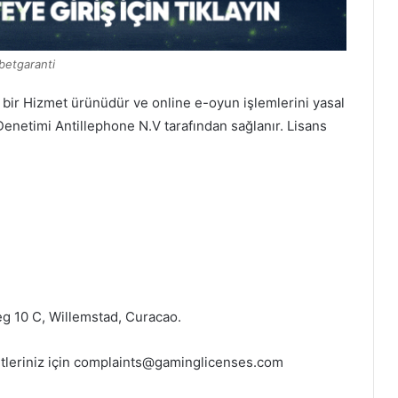
betgaranti
 bir Hizmet ürünüdür ve online e-oyun işlemlerini yasal
Denetimi Antillephone N.V tarafından sağlanır. Lisans
g 10 C, Willemstad, Curacao.
tleriniz için
complaints@gaminglicenses.com