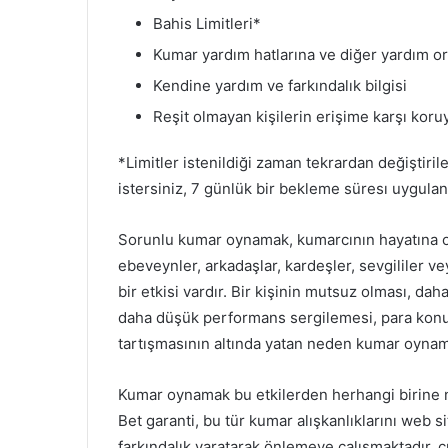
Bahis Limitleri*
Kumar yardım hatlarına ve diğer yardım or
Kendine yardım ve farkındalık bilgisi
Reşit olmayan kişilerin erişime karşı koruy
*Limitler istenildiği zaman tekrardan değiştiri
istersiniz, 7 günlük bir bekleme süresı uygulan
Sorunlu kumar oynamak, kumarcının hayatına ol
ebeveynler, arkadaşlar, kardeşler, sevgililer v
bir etkisi vardır. Bir kişinin mutsuz olması, da
daha düşük performans sergilemesi, para konus
tartışmasının altında yatan neden kumar oynama
Kumar oynamak bu etkilerden herhangi birine n
Bet garanti, bu tür kumar alışkanlıklarını web s
farkındalık yaratarak önlemeye çalışmaktadır, ç