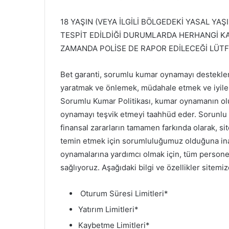
18 YAŞIN (VEYA İLGİLİ BÖLGEDEKİ YASAL YAŞ
TESPİT EDİLDİĞİ DURUMLARDA HERHANGİ KA
ZAMANDA POLİSE DE RAPOR EDİLECEĞİ LÜTFE
Bet garanti, sorumlu kumar oynamayı destekleme
yaratmak ve önlemek, müdahale etmek ve iyileş
Sorumlu Kumar Politikası, kumar oynamanın ol
oynamayı teşvik etmeyi taahhüd eder. Sorunlu 
finansal zararların tamamen farkında olarak, si
temin etmek için sorumluluğumuz olduğuna ina
oynamalarına yardımcı olmak için, tüm personel
sağlıyoruz. Aşağıdaki bilgi ve özellikler sitem
Oturum Süresi Limitleri*
Yatırım Limitleri*
Kaybetme Limitleri*