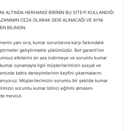
IN) ALTINDA HERHANGİ BİRİNİN BU SİTEYİ KULLANDIĞI
ZANIMIN CEZA OLARAK GERİ ALINACAĞI VE AYNI
N BİLİNSİN.
nin yanı sıra, kumar sorunlarına karşı farkındalık
tirmeler geliştirmekle yükümlüdür. Bet garanti’nin
umsuz etkilerini en aza indirmeye ve sorumlu kumar
kumar oynamayla ilgili müşterilerimizin sosyal ve
temizde bahis deneyimlerinin keyfini çıkarmalarını
nıyoruz. Müşterilerimizin sorumlu bir şekilde kumar
imizin sorumlu kumar bilinci eğitimi almasını
izde mevcut.