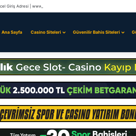
cel Giriş Adresi | www.betpark1524.com
Ana Sayfa
Casino Siteleri
Güvenilir Bahis Siteleri
G