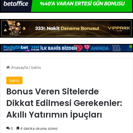
Anasayfa
/
bahis
bahis
Bonus Veren Sitelerde
Dikkat Edilmesi Gerekenler:
Akıllı Yatırımın İpuçları
0
4 dakika okuma süresi