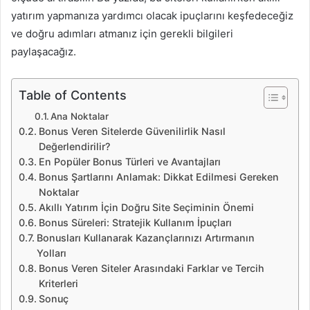
yatırım yapmanıza yardımcı olacak ipuçlarını keşfedeceğiz
ve doğru adımları atmanız için gerekli bilgileri
paylaşacağız.
Table of Contents
Ana Noktalar
Bonus Veren Sitelerde Güvenilirlik Nasıl
Değerlendirilir?
En Popüler Bonus Türleri ve Avantajları
Bonus Şartlarını Anlamak: Dikkat Edilmesi Gereken
Noktalar
Akıllı Yatırım İçin Doğru Site Seçiminin Önemi
Bonus Süreleri: Stratejik Kullanım İpuçları
Bonusları Kullanarak Kazançlarınızı Artırmanın
Yolları
Bonus Veren Siteler Arasındaki Farklar ve Tercih
Kriterleri
Sonuç