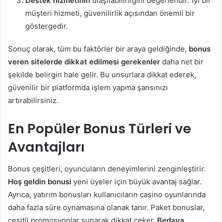
Destek hizmetinin
ulaşılabilirliğini değerlendir: İyi bir
müşteri hizmeti, güvenilirlik açısından önemli bir
göstergedir.
Sonuç olarak, tüm bu faktörler bir araya geldiğinde,
bonus
veren sitelerde dikkat edilmesi gerekenler
daha net bir
şekilde belirgin hale gelir. Bu unsurlara dikkat ederek,
güvenilir bir platformda işlem yapma şansınızı
artırabilirsiniz.
En Popüler Bonus Türleri ve
Avantajları
Bonus çeşitleri, oyuncuların deneyimlerini zenginleştirir.
Hoş geldin bonusi
yeni üyeler için büyük avantaj sağlar.
Ayrıca, yatırım bonusları kullanıcıların casino oyunlarında
daha fazla süre oynamasına olanak tanır. Paket bonuslar,
çeşitli promosyonlar sunarak dikkat çeker.
Bedava