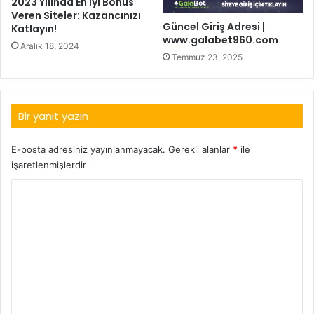
2023 Yılında En İyi Bonus
Veren Siteler: Kazancınızı
Güncel Giriş Adresi |
Katlayın!
www.galabet960.com
Aralık 18, 2024
Temmuz 23, 2025
Bir yanıt yazın
E-posta adresiniz yayınlanmayacak.
Gerekli alanlar
*
ile
işaretlenmişlerdir
Y
o
r
u
m
*