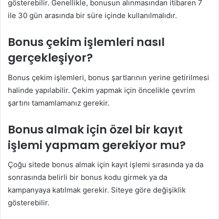
gösterebilir. Genellikle, bonusun alınmasından itibaren 7
ile 30 gün arasında bir süre içinde kullanılmalıdır.
Bonus çekim işlemleri nasıl
gerçekleşiyor?
Bonus çekim işlemleri, bonus şartlarının yerine getirilmesi
halinde yapılabilir. Çekim yapmak için öncelikle çevrim
şartını tamamlamanız gerekir.
Bonus almak için özel bir kayıt
işlemi yapmam gerekiyor mu?
Çoğu sitede bonus almak için kayıt işlemi sırasında ya da
sonrasında belirli bir bonus kodu girmek ya da
kampanyaya katılmak gerekir. Siteye göre değişiklik
gösterebilir.