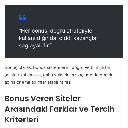
“Her bonus, doğru stratejiyle
kullanıldığında, ciddi kazançlar
sağlayabilir.”
Sonuç olarak, bonus sistemlerini doğru ve bilinçli bir
şekilde kullanarak, daha yüksek kazançlar elde etmek
adına önemli adımlar atabilirsiniz.
Bonus Veren Siteler
Arasındaki Farklar ve Tercih
Kriterleri