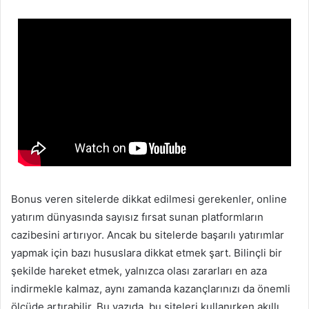
Bonus veren sitelerde dikkat edilmesi gerekenler, online
yatırım dünyasında sayısız fırsat sunan platformların
cazibesini artırıyor. Ancak bu sitelerde başarılı yatırımlar
yapmak için bazı hususlara dikkat etmek şart. Bilinçli bir
şekilde hareket etmek, yalnızca olası zararları en aza
indirmekle kalmaz, aynı zamanda kazançlarınızı da önemli
ölçüde artırabilir. Bu yazıda, bu siteleri kullanırken akıllı