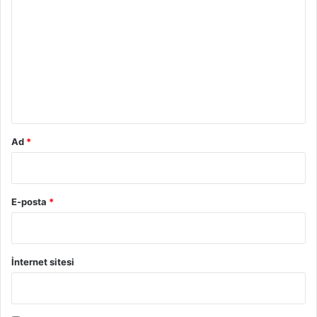
o
r
u
m
*
Ad
*
E-posta
*
İnternet sitesi