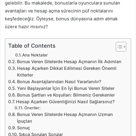
gelebilir. Bu makalede, bonuslarla oyunculara sunulan
avantajları ve hesap açma sürecinin püf noktalarını
keşfedeceğiz. Öyleyse, bonus dünyasına adım atmak
üzere hazır mısınız?
Table of Contents
Ana Noktalar
Bonus Veren Sitelerde Hesap Açmanın İlk Adımları
Hesap Açarken Dikkat Edilmesi Gereken Önemli
Kriterler
Bonus Avantajlarından Nasıl Yararlanılır?
Yeni Başlayanlar İçin En İyi Bonus Veren Siteler
Bonus Şartları ve Koşulları: Bilmeniz Gerekenler
Hesap Açarken Güvenliğinizi Nasıl Sağlarsınız?
Öneriler:
Bonus Veren Sitelerde Hesap Açmanın Uzman
İpuçları
Sonuç
Sıkça Sorulan Sorular