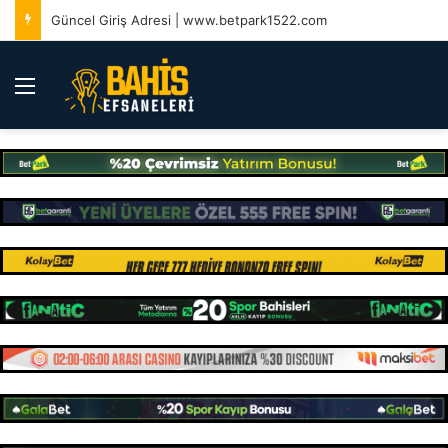
Güncel Giriş Adresi | www.betpark1522.com
Menü