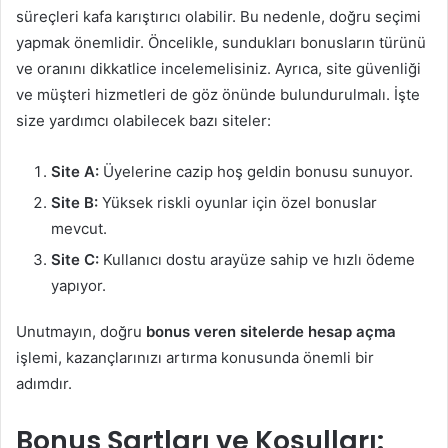
süreçleri kafa karıştırıcı olabilir. Bu nedenle, doğru seçimi
yapmak önemlidir. Öncelikle, sundukları bonusların türünü
ve oranını dikkatlice incelemelisiniz. Ayrıca, site güvenliği
ve müşteri hizmetleri de göz önünde bulundurulmalı. İşte
size yardımcı olabilecek bazı siteler:
Site A:
Üyelerine cazip hoş geldin bonusu sunuyor.
Site B:
Yüksek riskli oyunlar için özel bonuslar
mevcut.
Site C:
Kullanıcı dostu arayüze sahip ve hızlı ödeme
yapıyor.
Unutmayın, doğru
bonus veren sitelerde hesap açma
işlemi, kazançlarınızı artırma konusunda önemli bir
adımdır.
Bonus Şartları ve Koşulları: