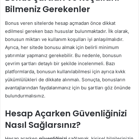
Bilmeniz Gerekenler
Bonus veren sitelerde hesap açmadan önce dikkat
edilmesi gereken bazı hususlar bulunmaktadır. İlk olarak,
bonusun miktarı ve kullanım koşulları iyi anlaşılmalıdır.
Ayrıca, her sitede bonusu almak için belirli minimum
yatırımlar yapmanız gerekebilir. Bu nedenle, bonusun
çevrim şartları detaylı bir şekilde incelenmeli. Bazı
platformlarda, bonusun kullanılabilmesi için ayrıca kvkk
yükümlülükleri de dikkate alınmalı. Sonuçta, bonusların
avantajlarından faydalanmanız için bu şartları göz önünde
bulundurmalısınız.
Hesap Açarken Güvenliğinizi
Nasıl Sağlarsınız?
Hesap açarken
güvenliğinizi
sağlamak, kişisel bilgilerinizin