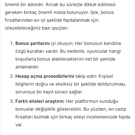
önemli bir adımdır. Ancak bu süreçte dikkat edilmesi
gereken birkaç önemli nokta bulunuyor. İşte, bonus
fırsatlarından en iyi şekilde faydalanmak için
izleyebileceğiniz bazı ipuçları:
Bonus şartlarını
iyi okuyun: Her bonusun kendine
özgü kuralları vardır. Bu nedenle, oyuncular hangi
koşullarla bonus alabileceklerini net bir şekilde
anlamalıdır.
Hesap açma prosedürlerini
takip edin: Kişisel
bilgilerin doğru ve eksiksiz bir şekilde doldurulması,
sorunsuz bir kayıt süreci sağlar.
Farklı siteleri araştırın
: Her platformun sunduğu
bonuslar değişiklik gösterebilir. Bu yüzden, en cazip
fırsatları bulmak için birkaç siteyi incelemenizde fayda
var.