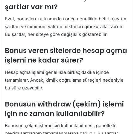
şartlar var mı?
Evet, bonusları kullanmadan önce genellikle belirli çevrim
şartları ve minimum yatırım miktarları gibi kurallar vardır.
Bu şartlar, her siteye göre değişiklik gösterebilir.
Bonus veren sitelerde hesap açma
işlemi ne kadar sürer?
Hesap açma işlemi genellikle birkaç dakika içinde
tamamlanır. Ancak, kimlik doğrulama süreçleri nedeniyle
bu süre uzayabilir.
Bonusun withdraw (çekim) işlemi
için ne zaman kullanılabilir?
Bonusun çekim işlemi için kullanılabilmesi, genellikle
çevrim şartlarının tamamlanmasına bağlıdır. Bu şartlar